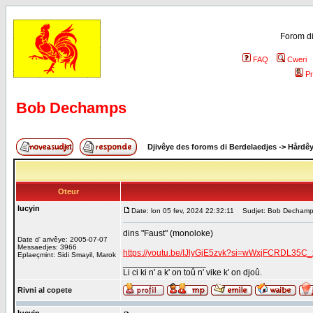
Forom di
FAQ
Cweri
Pr
Bob Dechamps
Djivêye des foroms di Berdelaedjes
->
Hårdê
Oteur
lucyin
Date: lon 05 fev, 2024 22:32:11
Sudjet: Bob Decham
dins "Faust" (monoloke)
Date d' arivêye: 2005-07-07
Messaedjes: 3966
https://youtu.be/IJlyGjE5zvk?si=wWxjFCRDL35C
Eplaeçmint: Sidi Smayil, Marok
_________________
Li ci ki n' a k' on toû n' vike k' on djoû.
Rivni al copete