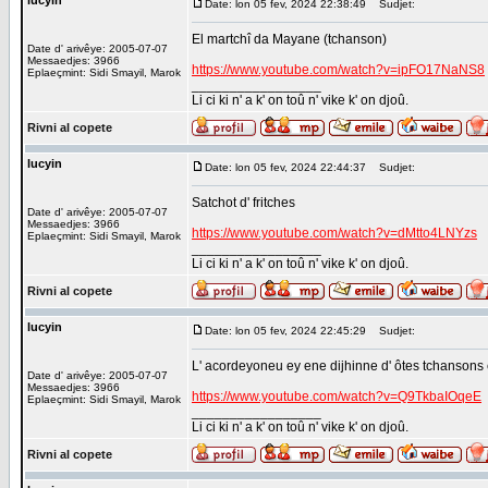
lucyin
Date: lon 05 fev, 2024 22:38:49
Sudjet:
El martchî da Mayane (tchanson)
Date d' arivêye: 2005-07-07
Messaedjes: 3966
https://www.youtube.com/watch?v=ipFO17NaNS8
Eplaeçmint: Sidi Smayil, Marok
_________________
Li ci ki n' a k' on toû n' vike k' on djoû.
Rivni al copete
lucyin
Date: lon 05 fev, 2024 22:44:37
Sudjet:
Satchot d' fritches
Date d' arivêye: 2005-07-07
Messaedjes: 3966
https://www.youtube.com/watch?v=dMtto4LNYzs
Eplaeçmint: Sidi Smayil, Marok
_________________
Li ci ki n' a k' on toû n' vike k' on djoû.
Rivni al copete
lucyin
Date: lon 05 fev, 2024 22:45:29
Sudjet:
L' acordeyoneu ey ene dijhinne d' ôtes tchansons
Date d' arivêye: 2005-07-07
Messaedjes: 3966
https://www.youtube.com/watch?v=Q9TkbaIOqeE
Eplaeçmint: Sidi Smayil, Marok
_________________
Li ci ki n' a k' on toû n' vike k' on djoû.
Rivni al copete