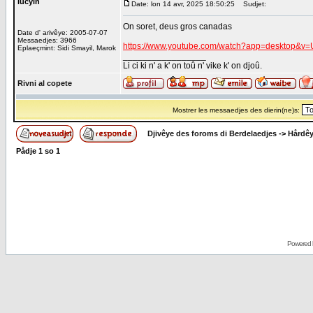
lucyin
Date: lon 14 avr, 2025 18:50:25
Sudjet:
On soret, deus gros canadas
Date d' arivêye: 2005-07-07
Messaedjes: 3966
https://www.youtube.com/watch?app=desktop&v
Eplaeçmint: Sidi Smayil, Marok
_________________
Li ci ki n' a k' on toû n' vike k' on djoû.
Rivni al copete
Mostrer les messaedjes des dierin(ne)s:
Djivêye des foroms di Berdelaedjes
->
Hårdê
Pådje
1
so
1
Powered