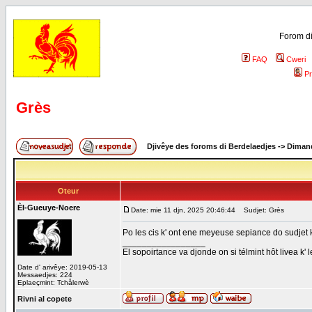
Forom di
FAQ
Cweri
Pr
Grès
Djivêye des foroms di Berdelaedjes
->
Dimand
Oteur
Èl-Gueuye-Noere
Date: mie 11 djn, 2025 20:46:44
Sudjet: Grès
Po les cis k' ont ene meyeuse sepiance do sudjet k
_________________
El sopoirtance va djonde on si télmint hôt livea k' 
Date d' arivêye: 2019-05-13
Messaedjes: 224
Eplaeçmint: Tchålerwè
Rivni al copete