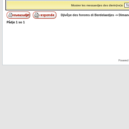
Mostrer les messaedjes des dierin(ne)s:
Djivêye des foroms di Berdelaedjes
->
Dimand
Pådje
1
so
1
Powered