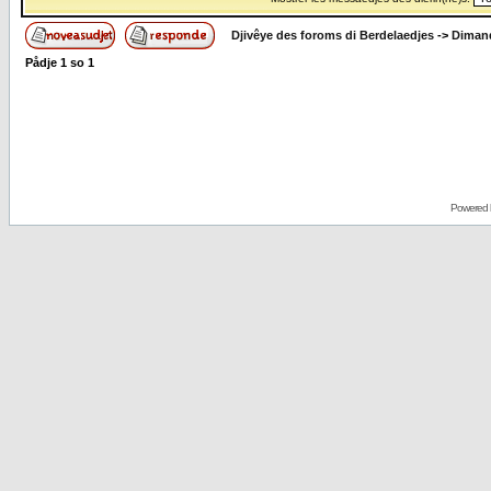
Djivêye des foroms di Berdelaedjes
->
Dimand
Pådje
1
so
1
Powered