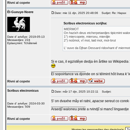
Rivni al copete
Èl-Gueuye-Noere
Date: mie 11 djn, 2025 20:48:06
Sudjet: Re: Hapax
Scribus electronicus scrijha:
MIERMOT
On hazixh deus etcherpetaedjes tipicmint walo
1°) miercopete, mierseu, mierdjin
Date d' arivêye: 2019-05-13
Messaedjes: 224
2°) noûmot, vî mot, laid mot, mot-brut
Eplaeçmint: Tchålerwè
L' ouve da Djhan Dessard ridoxhant d'
miermot
Si e cas, il egzistêye dedja èn årtike so Wikipedia 
_________________
El sopoirtance va djonde on si télmint hôt livea k' 
Rivni al copete
Scribus electronicus
Date: mår 17 djn, 2025 10:22:11
Sudjet:
S' on dvaxhe måy el ratni,
apacse
sereut co corek
Date d' arivêye: 2024-03-30
_________________
Messaedjes: 509
Araedjî waloneu prete a rvindjî si mancî lingaedje
Rivni al copete
Mostrer les messaedjes des dierin(ne)s: