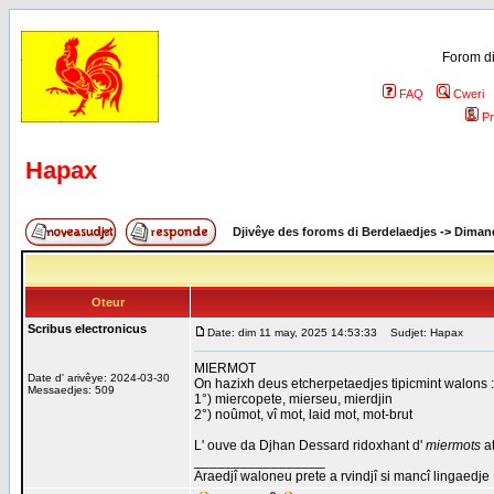
Forom di
FAQ
Cweri
Pr
Hapax
Djivêye des foroms di Berdelaedjes
->
Dimand
Oteur
Scribus electronicus
Date: dim 11 may, 2025 14:53:33
Sudjet: Hapax
MIERMOT
Date d' arivêye: 2024-03-30
On hazixh deus etcherpetaedjes tipicmint walons :
Messaedjes: 509
1°) miercopete, mierseu, mierdjin
2°) noûmot, vî mot, laid mot, mot-brut
L' ouve da Djhan Dessard ridoxhant d'
miermots
at
_________________
Araedjî waloneu prete a rvindjî si mancî lingaedje