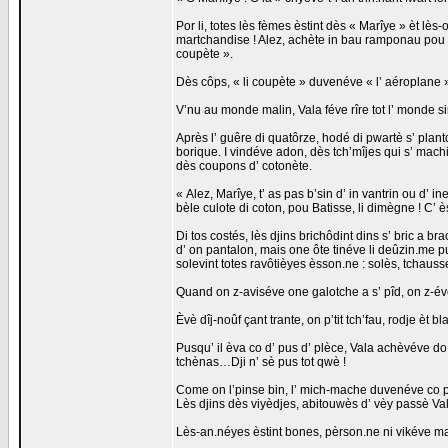
Por li, totes lès fèmes èstint dès « Marîye » èt lès-
martchandise ! Alez, achète in bau ramponau pou M
coupète ».
Dès côps, « li coupète » duvenéve « l’ aéroplane 
V’nu au monde malin, Vala féve rîre tot l’ monde sin
Après l’ guêre di quatôrze, hodé di pwartè s’ plant
borique. I vindéve adon, dès tch’mîjes qui s’ mach
dès coupons d’ cotonète.
« Alez, Marîye, t’ as pas b’sin d’ in vantrin ou d’ i
bèle culote di coton, pou Batisse, li dimègne ! C’ è
Di tos costés, lès djins brichôdint dins s’ bric a br
d’ on pantalon, mais one ôte tinéve li deûzin.me p
solevint totes ravôtièyes èsson.ne : solès, tchausse
Quand on z-aviséve one galotche a s’ pîd, on z-éve 
Èvè dîj-noûf çant trante, on p’tit tch’fau, rodje èt
Pusqu’ il èva co d’ pus d’ plèce, Vala achèvéve d
tchènas…Dji n’ sè pus tot qwè !
Come on l’pinse bin, l’ mich-mache duvenéve co p
Lès djins dès viyèdjes, abitouwès d’ vèy passè Vala,
Lès-an.néyes èstint bones, pèrson.ne ni vikéve m