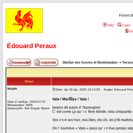
Forom di
FAQ
Cweri
Pr
Édouard Peraux
Djivêye des foroms di Berdelaedjes
->
Tecses
Oteur
lucyin
Date: dju 26 djn, 2025 15:13:59
Sudjet: Édouard Per
Vala ! Marîîîîye ! Vala !
Date d' arivêye: 2005-07-07
Messaedjes: 3966
(walon dè payis d’ Nassogne)
Eplaeçmint: Sidi Smayil, Marok
C’ èst come ça qu’ i s’ féve ètinde, vola cinquante
Vos v’s-è sov’nez, vos-ôtes, lès vîs, do p’tit mart
On l’ louméve « Vala » pace qu’ i n’éve jamais sépu