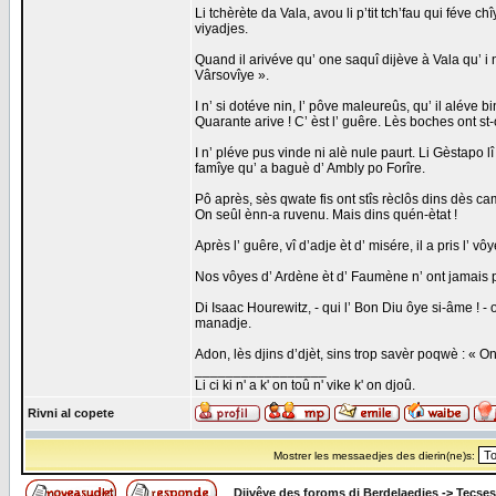
Li tchèrète da Vala, avou li p’tit tch’fau qui féve 
viyadjes.
Quand il arivéve qu’ one saquî dijève à Vala qu’ i n
Vârsovîye ».
I n’ si dotéve nin, l’ pôve maleureûs, qu’ il aléve 
Quarante arive ! C’ èst l’ guêre. Lès boches ont st-o
I n’ pléve pus vinde ni alè nule paurt. Li Gèstapo l
famîye qu’ a baguè d’ Ambly po Forîre.
Pô après, sès qwate fis ont stîs rèclôs dins dès ca
On seûl ènn-a ruvenu. Mais dins quén-ètat !
Après l’ guêre, vî d’adje èt d’ misére, il a pris l’
Nos vôyes d’ Ardène èt d’ Faumène n’ ont jamais pu
Di Isaac Hourewitz, - qui l’ Bon Diu ôye si-âme ! 
manadje.
Adon, lès djins d’djèt, sins trop savèr poqwè : « 
_________________
Li ci ki n' a k' on toû n' vike k' on djoû.
Rivni al copete
Mostrer les messaedjes des dierin(ne)s:
Djivêye des foroms di Berdelaedjes
->
Tecses