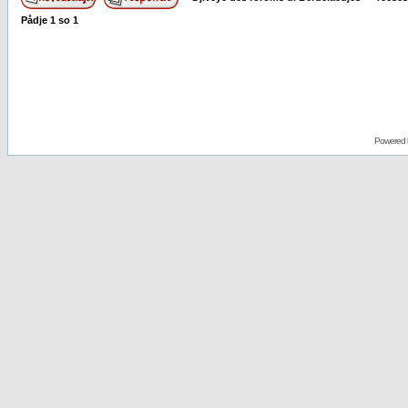
Pådje
1
so
1
Powered