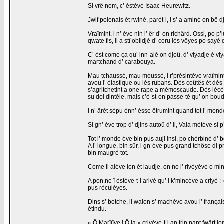
Si vrê nom, c’ èstéve Isaac Heurewitz.
Jwif polonais èt rwinè, parèt-i, i s’ a aminé on bê 
Vraîmint, i n’ éve nin l’ êr d’ on richârd. Ossi, po 
qwate fis, il a stî oblidjè d’ coru lès vôyes po sayè
C’ èst come ça qu’ inn-alè on djoû, d’ viyadje è 
martchand d’ carabouya.
Mau tchaussé, mau moussè, i r’présintéve vraîmint l
avou l’ èlastique ou lès rubans. Dès coûtês èt dès f
s’agritchetint a one rape a mémoscaude. Dès lècèt
su dol dintèle, mais c’è-st-on passe-té qu’ on bou
I n’ ârèt sèpu ènn’ èsse ôtrumint quand tot l’ mon
Si gn’ éve trop d’ djins autoû d’ li, Vala mètéve si
Tot l’ monde éve bin pus auji insi, po chèrbinè d’ 
A l’ longue, bin sûr, i gn-éve pus grand tchôse di p
bin maugrè tot.
Come il aléve lon èt laudje, on no l’ rivèyéve o m
A pon.ne î èstéve-t-i arivè qu’ i k’mincéve a criyè 
pus rèculéyes.
Dins s’ botche, li walon s’ machéve avou l’ frança
ètindu.
« Ô Marîîîye ! Ô la » criyéve-t-i an trin.nant fwârt l