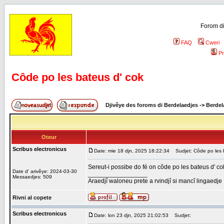
Forom di
FAQ
Cweri
Pr
Côde po les bateus d' cok
Djivêye des foroms di Berdelaedjes
->
Berdel
Oteur
Scribus electronicus
Date: mie 18 djn, 2025 18:22:34
Sudjet: Côde po les b
Sereut-i possibe do fé on côde po les bateus d' co
Date d' arivêye: 2024-03-30
_________________
Messaedjes: 509
Araedjî waloneu prete a rvindjî si mancî lingaedje
Rivni al copete
Scribus electronicus
Date: lon 23 djn, 2025 21:02:53
Sudjet: