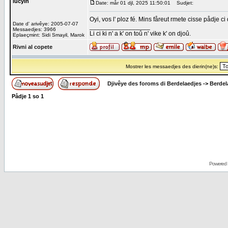
lucyin
Date: mår 01 djl, 2025 11:50:01
Sudjet:
Oyi, vos l' ploz fé. Mins fåreut rmete cisse pådje ci 
Date d' arivêye: 2005-07-07
_________________
Messaedjes: 3966
Li ci ki n' a k' on toû n' vike k' on djoû.
Eplaeçmint: Sidi Smayil, Marok
Rivni al copete
Mostrer les messaedjes des dierin(ne)s:
Djivêye des foroms di Berdelaedjes
->
Berdel
Pådje
1
so
1
Powered