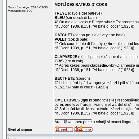
MOTLÎ DES BATEUS D' COKS
Date d' arivêye: 2024-03-30
Messaedjes: 509
TREYE
(gayole del batreye)
BLEU
(sôr di cok di bate)
#* On mete les coks e l' treye.</br>« Est nosse tins
rif|JDcoh|1939, p.151, ''Al bate di coqs'' (1923)}}
CATCHET
(copon po-z aler vey ene bate)
POLET
(cok di bate)
#* Onk court houte di l' intrêye,</br>L' ôte prind l
rif|JDcoh|1939, p.151, ''Al bate di coqs'' (1923)}}
CLAPAEDJE
(côp d' pates ki s' shuvèt vitmint int
GRIS
(tire di cok)
#* Après kékes beas
clapaedje,
</br>Djannesse ni s'
rif|JDcoh|1939, p.151, ''Al bate di coqs'' (1923)}}
BECTHETE
(sporon)
#* Li bleu tént l' pårt wangneye,</br>Li ptit s' frè 
p.152, ''Al bate di coqs'' (1923)}}
OME DI BWÈS
(djin ki prind totes les responsåvt
ovrer, ene feye l' årdjint wangnî el wårdèt et s' inm
#* Sol tchôd fwait dvins l' afwaire,</br>Les djindår
rif|JDcoh|1939, p.152, ''Al bate di coqs'' (1923)}}
_________________
Araedjî waloneu prete a rvindjî si mancî lingaedje
Rivni al copete