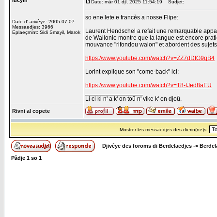
lucyin
Date: mår 01 djl, 2025 11:54:19
Sudjet:
so ene lete e francès a nosse Flipe:
Date d' arivêye: 2005-07-07
Messaedjes: 3966
Laurent Hendschel a refait une remarquable appari
Eplaeçmint: Sidi Smayil, Marok
de Wallonie montre que la langue est encore pratiq
mouvance "rifondou walon" et abordent des sujets 
https://www.youtube.com/watch?v=ZZ7dDtG9qB4
Lorint explique son "come-back" ici:
https://www.youtube.com/watch?v=T8-tJed8aEU
_________________
Li ci ki n' a k' on toû n' vike k' on djoû.
Rivni al copete
Mostrer les messaedjes des dierin(ne)s:
Djivêye des foroms di Berdelaedjes
->
Berdel
Pådje
1
so
1