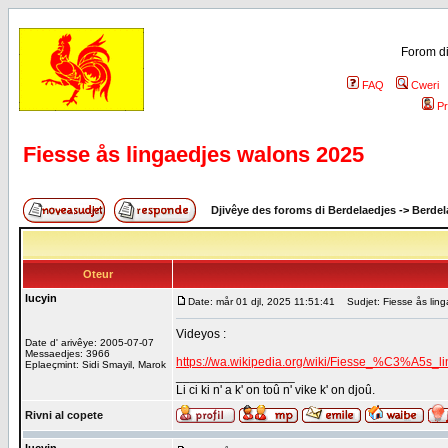
Forom di
FAQ
Cweri
Pr
Fiesse ås lingaedjes walons 2025
Djivêye des foroms di Berdelaedjes
->
Berdel
Oteur
lucyin
Date: mår 01 djl, 2025 11:51:41
Sudjet: Fiesse ås lin
Videyos :
Date d' arivêye: 2005-07-07
Messaedjes: 3966
https://wa.wikipedia.org/wiki/Fiesse_%C3%A5s_
Eplaeçmint: Sidi Smayil, Marok
_________________
Li ci ki n' a k' on toû n' vike k' on djoû.
Rivni al copete