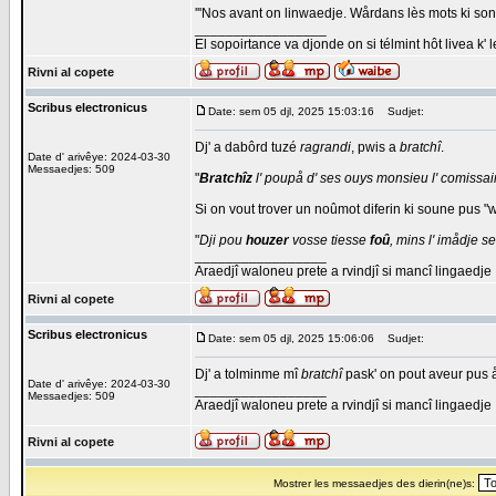
'''Nos avant on linwaedje. Wårdans lès mots ki sont d
_________________
El sopoirtance va djonde on si télmint hôt livea k' 
Rivni al copete
Scribus electronicus
Date: sem 05 djl, 2025 15:03:16
Sudjet:
Dj' a dabôrd tuzé
ragrandi
, pwis a
bratchî
.
Date d' arivêye: 2024-03-30
Messaedjes: 509
"
Bratchîz
l' poupå d' ses ouys monsieu l' comissair
Si on vout trover un noûmot diferin ki soune pus "w
"
Dji pou
houzer
vosse tiesse
foû
, mins l' imådje 
_________________
Araedjî waloneu prete a rvindjî si mancî lingaedje
Rivni al copete
Scribus electronicus
Date: sem 05 djl, 2025 15:06:06
Sudjet:
Dj' a tolminme mî
bratchî
pask' on pout aveur pus å
Date d' arivêye: 2024-03-30
_________________
Messaedjes: 509
Araedjî waloneu prete a rvindjî si mancî lingaedje
Rivni al copete
Mostrer les messaedjes des dierin(ne)s: