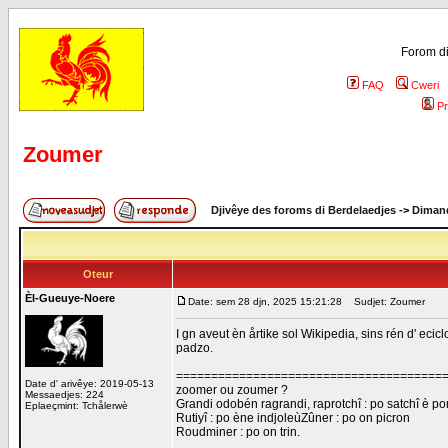
Forom di
FAQ
Cweri
Pr
Zoumer
Djivêye des foroms di Berdelaedjes
->
Dimand
Oteur
Èl-Gueuye-Noere
Date: sem 28 djn, 2025 15:21:28
Sudjet: Zoumer
I gn aveut èn årtike sol Wikipedia, sins rén d' ecic
padzo.
======================================
Date d' arivêye: 2019-05-13
zoomer ou zoumer ?
Messaedjes: 224
Grandi odobén ragrandi, raprotchî : po satchî è port
Eplaeçmint: Tchålerwè
Rutiyî : po ène indjoleùZûner : po on picron
Roudminer : po on trin.