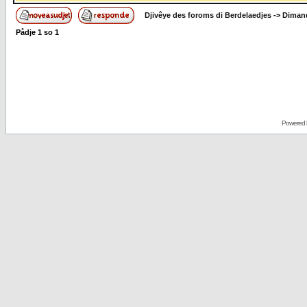
Djivêye des foroms di Berdelaedjes
->
Dimand
Pådje
1
so
1
Powered