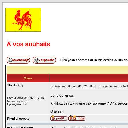
À vos souhaits
Djivêye des foroms di Berdelaedjes
->
Dimand
Oteur
Thedarkfly
Date: lon 30 djn, 2025 23:30:07
Sudjet: À vos souhait
Bondjoû tertos,
Date d' arivêye: 2023-12-15
Messaedjes: 31
Ki djhoz vs cwand ene sakî sprogne ? Dj' a veyou s
Eplaeçmint: Hu
Gråces !
Rivni al copete
Èl-Gueuye-Noere