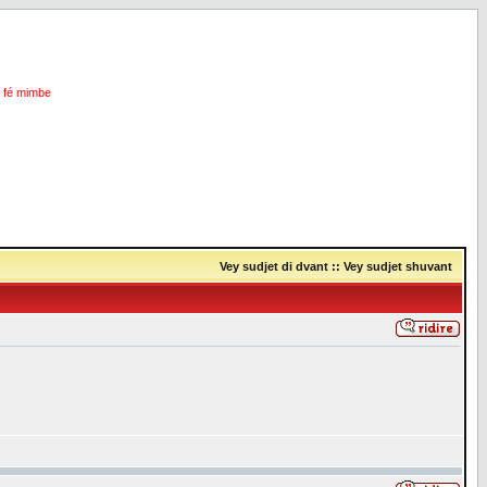
i fé mimbe
Vey sudjet di dvant
::
Vey sudjet shuvant