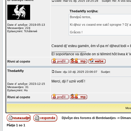
Date: mår 01 djl, 2025 19:25:28
Sudjet: Re: À vos sou
Thedarkfly scrijha:
Bondjoû tertos,
Ki djhoz vs cwand ene sakî sprogne ? Dj' a 
Date d' arivêye: 2019-05-13
Messaedjes: 224
Eplaeçmint: Tchålerwè
Gråces !
Cwand dj' esteu gamén, èm vî-pa m' djheut todi « 
_________________
El sopoirtance va djonde on si télmint hôt livea k' 
Rivni al copete
Thedarkfly
Date: dju 10 djl, 2025 23:06:07
Sudjet:
Merci, dji l' uzrè voltî !
Date d' arivêye: 2023-12-15
Messaedjes: 31
Eplaeçmint: Hu
Rivni al copete
Most
Djivêye des foroms di Berdelaedjes
->
Dimand
Pådje
1
so
1