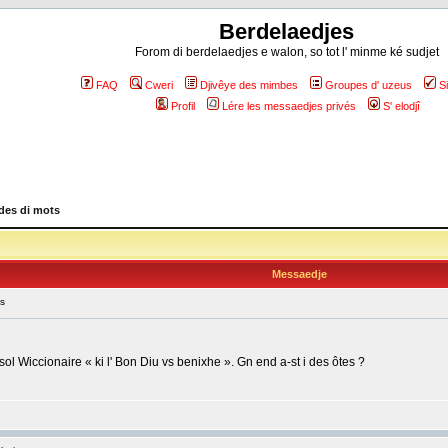
Berdelaedjes
Forom di berdelaedjes e walon, so tot l' minme ké sudjet
FAQ
Cweri
Djivêye des mimbes
Groupes d' uzeus
S
Profil
Lére les messaedjes privés
S' elodjî
es di mots
Messaedje
s
ol Wiccionaire « ki l' Bon Diu vs benixhe ». Gn end a-st i des ôtes ?