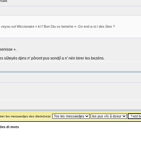
haits
veyou sol Wiccionaire « ki l' Bon Diu vs benixhe ». Gn end a-st i des ôtes ?
benisse ».
les sûteyès djins n' pôront pus sondjî a n' nén birer les bezéns.
rer les messaedjes des dierin(ne)s:
es di mots