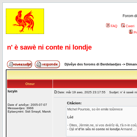
Forom di
FAQ
Cweri
Pr
n' è sawè ni conte ni londje
Djivêye des foroms di Berdelaedjes
->
Dimand
Oteur
lucyin
Date: mår 19 awo, 2025 23:17:55
Sudjet: n' è sawè ni 
Citåcion:
Date d' arivêye: 2005-07-07
Messaedjes: 3966
Michel Pourtois, so èn emile toûnrece
Eplaeçmint: Sidi Smayil, Marok
Léd
- Dites, Jèrmin.ne, si vos dvérîz-là, t'à n-in coû
- Djè
n'd'in sés ni conte ni londje
Armand ... 