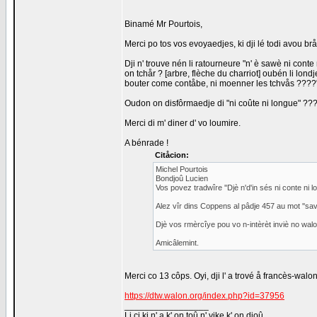
Binamé Mr Pourtois,
Merci po tos vos evoyaedjes, ki dji lé todi avou bråmi
Dji n' trouve nén li ratourneure "n' è sawè ni conte n
on tchår ? [arbre, flèche du charriot] oubén li lond
bouter come contåbe, ni moenner les tchvås ????
Oudon on disfôrmaedje di "ni coûte ni longue" ??
Merci di m' diner d' vo loumire.
A bénrade !
Citåcion:
Michel Pourtois
Bondjoû Lucien
Vos povez tradwîre ''Djè n'd'in sés ni conte ni lond
Alez vîr dins Coppens al pâdje 457 au mot ''savo
Djè vos rmèrcîye pou vo n-intèrèt inviè no walo
Amicâlemint.
Merci co 13 côps. Oyi, dji l' a trové å francès-walo
https://dtw.walon.org/index.php?id=37956
_________________
Li ci ki n' a k' on toû n' vike k' on djoû.