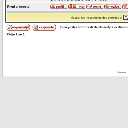
Rivni al copete
Mostrer les messaedjes des dierin(ne)s:
Djivêye des foroms di Berdelaedjes
->
Dimand
Pådje
1
so
1
Powered