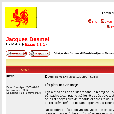
Forom di
FAQ
Cweri
Pr
Jacques Desmet
Potchî al pådje
Di dvant
1
,
2
,
3
,
4
Djivêye des foroms di Berdelaedjes
->
Tecses
Oteur
lucyin
Date: dju 01 awo, 2019 19:39:50
Sudjet:
Lès pîres dë Gob'tindje
Date d' arivêye: 2005-07-07
Messaedjes: 3966
I-gn-a d' ça dès-ans èt dès razans, lë bièrdji dè l'
Eplaeçmint: Sidi Smayil, Marok
së r'pache à campagne : së lès têres dès pôves, së
së lès stindéyes qu'avîn' rëpauteler après l'awous',
on l'ètindéve cwârner po ramonç'ler avou s' tchén 
Nosse bièrdji, c'èstot-on vrai sauvadje, ë n' causé
come on baston d' chëte, qu'on n' sét pës pa wou l'