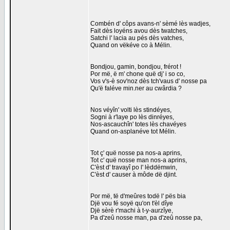
Combén d' côps avans-n' sèmé lès wadjes,
Fait dès loyéns avou dès twatches,
Satchi l' lacia au pés dès vatches,
Quand on vëkéve co à Mélin.
Bondjou, gamin, bondjou, frérot !
Por më, ë m' chone quë dj' i so co,
Vos v's-è sov'noz dès tch'vaus d' nosse pa
Qu'ë faléve min.ner au cwârdia ?
Nos véyîn' volti lès stindéyes,
Sogni à r'laye po lès dinréyes,
Nos-ascauchîn' totes lès chavéyes
Quand on-asplanéve tot Mélin.
Tot ç' quë nosse pa nos-a aprins,
Tot c' quë nosse man nos-a aprins,
C'èst d' travayî po l' lèddëmwin,
C'èst d' causer à môde dë djint.
Por më, të d'meûres todë l' pës bia
Djë vou fé soyë qu'on t'èl dîye
Djë sèrè r'machi à t-y-aurzîye,
Pa d'zeû nosse man, pa d'zeû nosse pa,