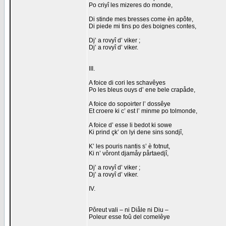
Po criyî les mizeres do monde,
Di stinde mes bresses come èn apôte,
Di piede mi tins po des boignes contes,
Dj’ a rovyî d’ viker ;
Dj’ a rovyî d’ viker.
III.
A foice di cori les schavêyes
Po les bleus ouys d’ ene bele crapåde,
A foice do sopoirter l’ dossêye
Et croere ki c’ est l’ minme po tolmonde,
A foice d’ esse li bedot ki sowe
Ki prind çk’ on lyi dene sins sondjî,
K’ les pouris nantis s’ è fotnut,
Ki n’ vôront djamåy pårtaedjî,
Dj’ a rovyî d’ viker ;
Dj’ a rovyî d’ viker.
IV.
Pôreut vali ‒ ni Diåle ni Diu ‒
Poleur esse foû del comelêye