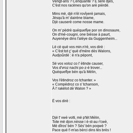
Véngt-ans ? Cénquante ? Ë sèrè djës,
C'èst nos racënes qu'on arè pièrdë.
Mins më, djë n'èl rovîyerè jamais,
Jësqu'à m' dairëne blame,
Djë causerè come nosse mame.
On m' pëdrè quéquefîye por on dinosaure,
On d'mé-cougni, one bièsse à paurt,
Auyenéye dins l'aléye da Guggenheim...
Lë cë quë vos min.n'rè, vos dirè :
« C'èst tot ç' quë d'mère dès Walons,
Audjoûrdë : ë n'a pëpont,
Së vos voloz co l' ètinde causer,
Vos d'vroz nachi po-z-è trover...
Quéquefîye bén qu'à Mélin,
Vos l'ètindroz co tchanter. »
« Compëdroz co s' tchanson,
À l' rakëlot dè Walon ? »
Ë vos dirè :
Djë t' vwè volti, më p'tët Mélin,
Tote më djon.nèsse i è-st-au r'cwè,
Më dîros' bén ? Sés' bén poqwè ?
Pace quë t'-m'as bèrci dins tès brès !