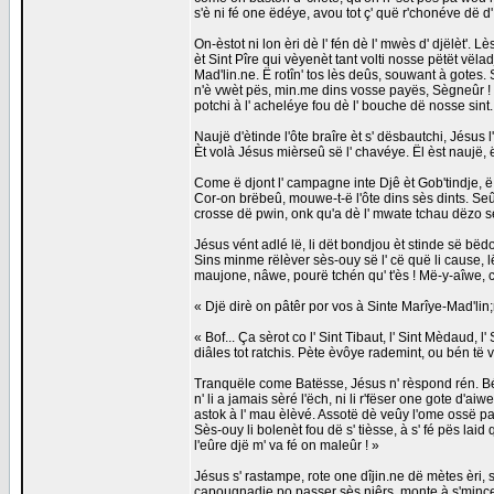
s'è ni fé one ëdéye, avou tot ç' quë r'chonéve dë d
On-èstot ni lon èri dè l' fén dè l' mwès d' djëlèt'.
èt Sint Pîre qui vèyenèt tant volti nosse pëtët vëlad
Mad'lin.ne. Ë rotîn' tos lès deûs, souwant à gotes
n'è vwèt pës, min.me dins vosse payës, Sègneûr ! » 
potchi à l' acheléye fou dè l' bouche dë nosse sint.
Naujë d'ètinde l'ôte braîre èt s' dësbautchi, Jésus l
Èt volà Jésus mièrseû së l' chavéye. Ël èst naujë, 
Come ë djont l' campagne inte Djê èt Gob'tindje, ë 
Cor-on brëbeû, mouwe-t-ë l'ôte dins sès dints. Seû
crosse dë pwin, onk qu'a dè l' mwate tchau dëzo s
Jésus vént adlé lë, li dët bondjou èt stinde së bëd
Sins minme rëlèver sès-ouy së l' cë quë li cause, lë
maujone, nâwe, pourë tchén qu' t'ès ! Më-y-aîwe, c
« Djë dirè on pâtêr por vos à Sinte Marîye-Mad'lin;
« Bof... Ça sèrot co l' Sint Tibaut, l' Sint Mèdaud, l
diâles tot ratchis. Pète èvôye rademint, ou bén të 
Tranquële come Batësse, Jésus n' rèspond rén. Bén
n' li a jamais sèré l'ëch, ni li r'fëser one gote d'
astok à l' mau èlèvé. Assotë dè veûy l'ome ossë pau
Sès-ouy li bolenèt fou dë s' tièsse, à s' fé pës laid 
l'eûre djë m' va fé on maleûr ! »
Jésus s' rastampe, rote one dîjin.ne dë mètes èri, s'
capougnadje po passer sès niêrs, monte à s'mince, o