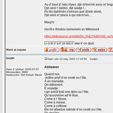
Au d' bout d' mès rôyes, djë m'ènn'irè avou m' ling
Djë sèrè l' daîrén, djë wadje !...
Po lès daîrënès s'minces quë dj'arè sèmé,
Djë lairè m' place à qui mèch'ner...
Mauj'ni
riscrît e rfondou namurwès so Wikisourd
https://wikisource.org/wiki/Dji_t%E2%80%9
_________________
Li ci ki n' a k' on toû n' vike k' on djoû.
Rivni al copete
lucyin
Date: vén 13 may, 2022 17:14:50
Sudjet:
Alzheimer
Date d' arivêye: 2005-07-07
Messaedjes: 3966
Quand nos
Eplaeçmint: Sidi Smayil, Marok
-èstîne priyî d’on costé ou l’ôte,
À on mariadje,
On-ètêremint,
È voyadje :
I-gn-aveût todi one djins ou l’ôte,
Qu’acoureûve ad’lé lèye,
Come à l’ fièsse,
Come à mèsse,
Come à cofèsse.
Èle mi laîyeûve ratinde d’on costé ou l’ôte,