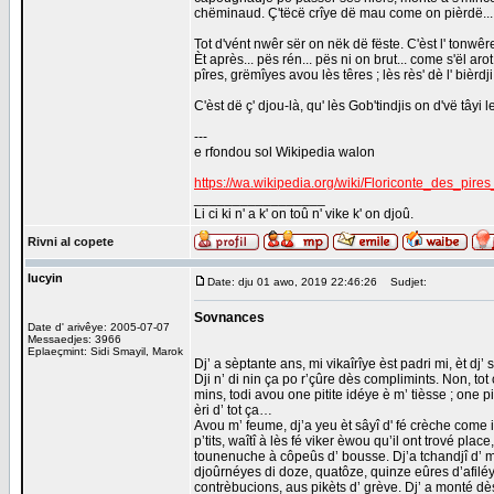
chëminaud. Ç'tëcë crîye dë mau come on pièrdë...
Tot d'vént nwêr sër on nëk dë fëste. C'èst l' tonwê
Èt après... pës rén... pës ni on brut... come s'ël ar
pîres, grëmîyes avou lès têres ; lès rès' dè l' bièrdji
C'èst dë ç' djou-là, qu' lès Gob'tindjis on d'vë tâyi 
---
e rfondou sol Wikipedia walon
https://wa.wikipedia.org/wiki/Floriconte_des_pire
_________________
Li ci ki n' a k' on toû n' vike k' on djoû.
Rivni al copete
lucyin
Date: dju 01 awo, 2019 22:46:26
Sudjet:
Sovnances
Date d' arivêye: 2005-07-07
Messaedjes: 3966
Eplaeçmint: Sidi Smayil, Marok
Dj’ a sèptante ans, mi vikaîrîye èst padri mi, èt dj’ s
Dji n’ di nin ça po r’çûre dès complimints. Non, tot ç
mins, todi avou one pitite idéye è m’ tièsse ; one p
èri d’ tot ça…
Avou m’ feume, dj’a yeu èt sâyî d' fé crèche come i
p’tits, waîtî à lès fé viker èwou qu’il ont trové pl
tounenuche à côpeûs d’ bousse. Dj’a tchandjî d’ mè
djoûrnéyes di doze, quatôze, quinze eûres d’afiléy
contrèbucions, aus pikèts d’ grève. Dj’ a monté dè