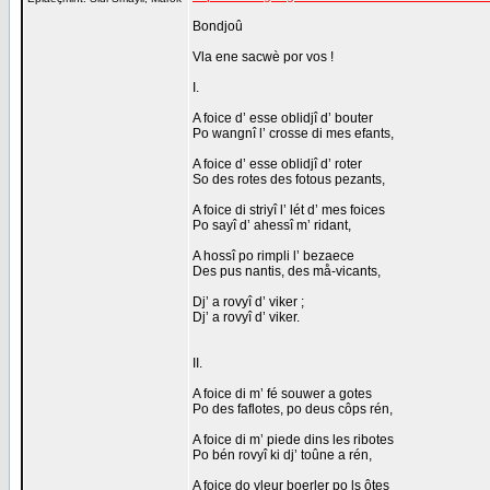
Bondjoû
Vla ene sacwè por vos !
I.
A foice d’ esse oblidjî d’ bouter
Po wangnî l’ crosse di mes efants,
A foice d’ esse oblidjî d’ roter
So des rotes des fotous pezants,
A foice di striyî l’ lét d’ mes foices
Po sayî d’ ahessî m’ ridant,
A hossî po rimpli l’ bezaece
Des pus nantis, des må-vicants,
Dj’ a rovyî d’ viker ;
Dj’ a rovyî d’ viker.
II.
A foice di m’ fé souwer a gotes
Po des faflotes, po deus côps rén,
A foice di m’ piede dins les ribotes
Po bén rovyî ki dj’ toûne a rén,
A foice do vleur boerler po ls ôtes