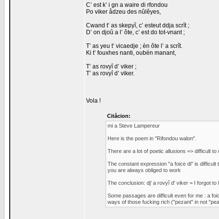
C’ est k’ i gn a waire di rfondou
Po viker ådzeu des nûlêyes,
Cwand t’ as skepyî, c’ esteut ddja scrît ;
D’ on djoû a l’ ôte, c’ est do tot-vnant ;
T’ as yeu t’ vicaedje ; èn ôte l’ a scrît.
Ki t’ fouxhes nanti, oubén manant,
T’ as rovyî d’ viker ;
T’ as rovyî d’ viker.
Vola !
Citåcion:
mi a Steve Lampereur
Here is the poem in "Rifondou walon".
There are a lot of poetic allusions => difficult
The constant expression "a foice di" is difficult
you are always obliged to work
The conclusion: dj' a rovyî d' viker = I forgot to l
Some passages are difficult even for me : a foic
ways of those fucking rich ("pezant" in not "pe
_________________