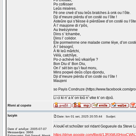
Po choûter,
Po cofèsser
Leûs miséres.
Fé one crwè d’ssu leûs bratches à onk ou l’ôte.
Dji d’meure pièrdu d’on costé ou l’ôte !
Asteûre qui s’tièsse è pièrdûwe d’on costé ou l’ôte
À l’ maujone di r’pôs,
Au trwèzyinme
Dins s’ tchambe,
Dins l’ colidor.
Èle pormwinrne one malade come lèye, d’on costé 
À l’ bèsognî,
À fé leû mârtchi,
Vélà, catchîye,
Po-z-achèvé leû vikairîye ?
Bon Diu d’ Bon Diu,
On l’ sét bin qu’i faut moru,
Mins poqwè deûs côps djondu,
Dji d’meure pièrdu d’on costé ou l’ôte !
Maujeni
so Payis Condruze (https://www.facebook.com/g
_________________
Li ci ki n' a k' on toû n' vike k' on djoû.
Rivni al copete
lucyin
Date: lon 01 set, 2025 20:55:44
Sudjet:
A loukî et schoûter sol ridant Gogueule da Steve
Date d' arivêye: 2005-07-07
Messaedjes: 3966
https://drive.google.com/file/d/1JRXMU0Hox
Eplaeçmint: Sidi Smayil, Marok