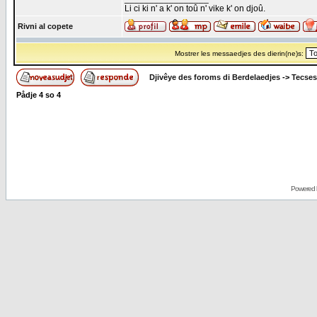
Li ci ki n' a k' on toû n' vike k' on djoû.
Rivni al copete
Mostrer les messaedjes des dierin(ne)s:
Djivêye des foroms di Berdelaedjes
->
Tecses
Pådje
4
so
4
Powered