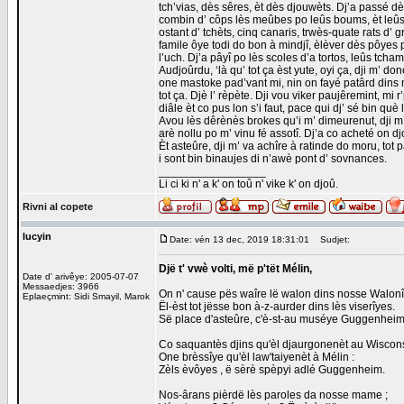
tch’vias, dès sêres, èt dès djouwèts. Dj’a passé dès
combin d’ côps lès meûbes po leûs boums, èt leûs 
ostant d’ tchèts, cinq canaris, trwès-quate rats d’ 
famile ôye todi do bon à mindjî, èlèver dès pôyes
l’uch. Dj’a pâyî po lès scoles d’a tortos, leûs tcha
Audjoûrdu, ‘là qu’ tot ça èst yute, oyi ça, dji m’ do
one mastoke pad’vant mi, nin on fayé patârd dins m’ 
tot ça. Djè l’ rèpète. Dji vou viker paujêremint, mi 
diâle èt co pus lon s’i faut, pace qui dj’ sé bin qu
Avou lès dêrènès brokes qu’i m’ dimeurenut, dji m’
arè nollu po m’ vinu fé assotî. Dj’a co acheté on d
Èt asteûre, dji m’ va achîre à ratinde do moru, tot pa
i sont bin binaujes di n’awè pont d’ sovnances.
_________________
Li ci ki n' a k' on toû n' vike k' on djoû.
Rivni al copete
lucyin
Date: vén 13 dec, 2019 18:31:01
Sudjet:
Djë t' vwè volti, më p'tët Mélin,
Date d' arivêye: 2005-07-07
Messaedjes: 3966
On n' cause pës waîre lë walon dins nosse Walonî
Eplaeçmint: Sidi Smayil, Marok
Ël-èst tot jësse bon à-z-aurder dins lès viserîyes.
Së place d'asteûre, c'è-st-au muséye Guggenheim
Co saquantès djins qu'èl djaurgonenèt au Wiscons
One brèssîye qu'èl law'taiyenèt à Mélin :
Zèls èvôyes , ë sèrè spèpyi adlé Guggenheim.
Nos-ârans pièrdë lès paroles da nosse mame ;