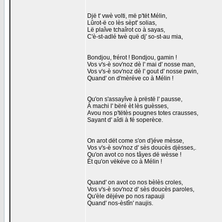
Djë t' vwè volti, më p'tët Mélin,
Lûrot-ë co lès sèpt' solias,
Lë plaîve tchaîrot co à sayas,
C'è-st-adlé twè quë dj' so-st-au mia,
Bondjou, frérot ! Bondjou, gamin !
Vos v's-è sov'noz dè l' mai d' nosse man,
Vos v's-è sov'noz dè l' gout d' nosse pwin,
Quand' on d'mèréve co à Mélin !
Qu'on s'assayîve à prëstë l' pausse,
À machi l' bëré èt lès guèsses,
Avou nos p'tëtès pougnes totes crausses,
Sayant d' aîdi à fé soperèce.
On arot dët come s'on d'jéve mèsse,
Vos v's-è sov'noz d' sès doucès djèsses,.
Qu'on avot co nos tâyes dë wèsse !
Èt qu'on vëkéve co à Mélin !
Quand' on avot co nos bèlès croles,
Vos v's-è sov'noz d' sès doucès paroles,
Qu'èle dëjéve po nos rapauji
Quand' nos-èstîn' naujis.