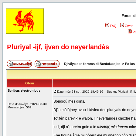
Forom di
FAQ
Cweri
Pr
Pluriyal -ijf, ijven do neyerlandès
Djivêye des foroms di Berdelaedjes
->
Po les
Oteur
Scribus electronicus
Date: mår 23 set, 2025 18:49:16
Sudjet: Pluriyal -ijf, 
Bondjoû mes djins,
Date d' arivêye: 2024-03-30
Messaedjes: 509
Dj' a målåjhey avou l' tåvlea des pluriyals do neye
Tot fén parey k' e walon, li neyerlandès cnoxhe l' 
Insi, dji n' parvén gote a fé
misdrijf, misdreven
mins
Ene boune åme mi pôreut ele mi dner on côp di s