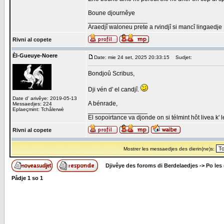
Boune djournêye
_________________
Araedjî waloneu prete a rvindjî si mancî lingaedje
Rivni al copete
Èl-Gueuye-Noere
Date: mie 24 set, 2025 20:33:15
Sudjet:
Bondjoû Scribus,
Dji vén d' el candjî.
Date d' arivêye: 2019-05-13
A bénrade,
Messaedjes: 224
Eplaeçmint: Tchålerwè
_________________
El sopoirtance va djonde on si télmint hôt livea k' 
Rivni al copete
Mostrer les messaedjes des dierin(ne)s:
Djivêye des foroms di Berdelaedjes
->
Po les
Pådje
1
so
1