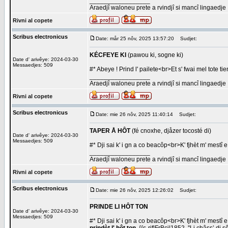
_________________
Araedjî waloneu prete a rvindjî si mancî lingaedje
Rivni al copete
Scribus electronicus
Date: mår 25 nôv, 2025 13:57:20
Sudjet:
KÉCFEYE KI
(pawou ki, sogne ki)
Date d' arivêye: 2024-03-30
Messaedjes: 509
#* Abeye ! Prind l' pailete<br>Et s' fwai mel tote t
_________________
Araedjî waloneu prete a rvindjî si mancî lingaedje
Rivni al copete
Scribus electronicus
Date: mie 26 nôv, 2025 11:40:14
Sudjet:
TAPER Å HÔT
(fé cnoxhe, djåzer tocosté di)
Date d' arivêye: 2024-03-30
Messaedjes: 509
#* Dji sai k' i gn a co beacôp<br>K' fjhèt m' mestî 
_________________
Araedjî waloneu prete a rvindjî si mancî lingaedje
Rivni al copete
Scribus electronicus
Date: mie 26 nôv, 2025 12:26:02
Sudjet:
PRINDE LI HÔT TON
Date d' arivêye: 2024-03-30
Messaedjes: 509
#* Dji sai k' i gn a co beacôp<br>K' fjhèt m' mestî