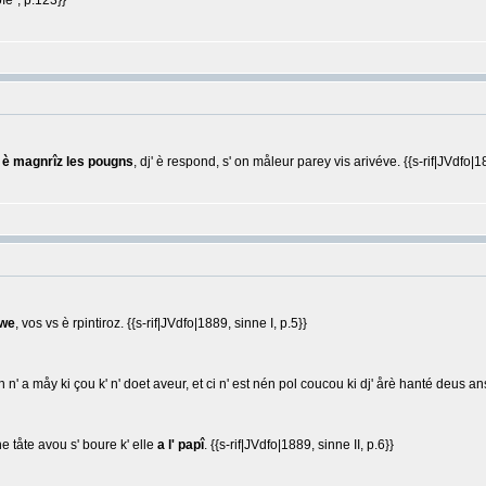
ôïe'', p.123}}
 è magnrîz les pougns
, dj' è respond, s' on måleur parey vis arivéve. {{s-rif|JVdfo|18
awe
, vos vs è rpintiroz. {{s-rif|JVdfo|1889, sinne I, p.5}}
n n' a måy ki çou k' n' doet aveur, et ci n' est nén pol coucou ki dj' årè hanté deus an
e tåte avou s' boure k' elle
a l' papî
. {{s-rif|JVdfo|1889, sinne II, p.6}}