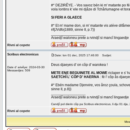
#* DEZIRÊYE. - Vos savoz bén ki m' matante po fé a
vola lontins k' ele mi djåze di Tchårlumagne et torade
SI FERI A GLAECE
#* Et m' mame don, si m' matante vis aléve difåmer e
rif|JVdfo|1889, sinne II, p.7}}
_________________
Araedjî waloneu prete a rvindjî si mancî lingaedje
Rivni al copete
Scribus electronicus
Date: lon 01 dec, 2025 17:46:00
Sudjet:
Deus djaeyes d' on côp d' warokea !
Date d' arivêye: 2024-03-30
Messaedjes: 509
METE ENE BEGUINETE AL MOWE
riclaper e s' 
SAETCHÎ L' CÔP D' HAERNA
: fé l' côp ås djaeye
#* Ebén madame Djenvire, vos åroz çoula, schovez 
sinne II, p.8}}
_________________
Araedjî waloneu prete a rvindjî si mancî lingaedje
Candjî pol dierin côp pa Scribus electronicus, li dju 01 dja
Rivni al copete
Most