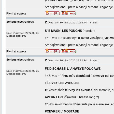
prindèt l' hôt ton
. {{s-rif|FrBcj|1852, ''Li châss’ di s
_________________
Araedjî waloneu prete a rvindjî si mancî lingaedje
Rivni al copete
Scribus electronicus
Date: dim 30 nôv, 2025 10:18:44
Sudjet:
S' È MAGNÎ LES POUGNS
(rigreter)
Date d' arivêye: 2024-03-30
Messaedjes: 509
#* Et vos k' e-st afaiteye d' aveur vos åjhes, vos
vs
_________________
Araedjî waloneu prete a rvindjî si mancî lingaedje
Rivni al copete
Scribus electronicus
Date: dim 30 nôv, 2025 19:12:34
Sudjet:
FÉ DISCHÅSSÎ L' ANWEYE POL CAWE
Date d' arivêye: 2024-03-30
Messaedjes: 509
#* Si vos m'
fjhoz
måy
dischåssî l' anweye pal c
FÉ RVEY LES AVEULES
#* Vos n' sårîz
fé rvey les aveules
, dai matante, o
AVEUR LI PAPÎ
(aveur li bresse long ?)
#* Vos savoz bén ki m' matante po fé a ene sakî en
POEVRER L' MOSTÅDE