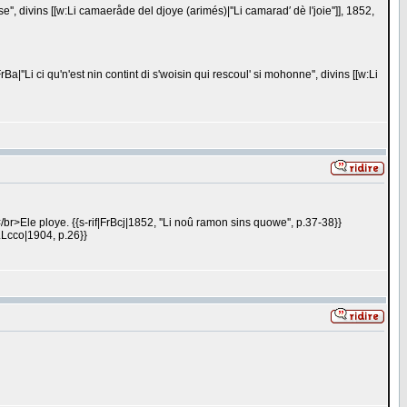
sse'', divins [[w:Li camaeråde del djoye (arimés)|''Li camarad′ dè l'joie'']], 1852,
rBa|''Li ci qu'n'est nin contint di s'woisin qui rescoul' si mohonne'', divins [[w:Li
/br>Ele ploye. {{s-rif|FrBcj|1852, ''Li noû ramon sins quowe'', p.37-38}}
f|LLcco|1904, p.26}}