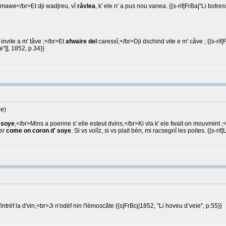
 mawe</br>Et dji wadjreu, vî
råvlea
, k' ele n' a pus nou vanea. {{s-rif|FrBa|''Li botre
 invite a m' tåve ;</br>Et
afwaire del
caressî,</br>Dji dschind vite e m' cåve ; {{s-rif|F
'']], 1852, p.34}}
re)
 soye
,</br>Mins a poenne s' elle esteut dvins,</br>Ki vla k' ele fwait on mouvmint ;<
ter
come on coron d' soye
. Si vs volîz, si vs plait bén, mi racsegnî les poites. {{s-ri
intréf la d'vin,<br>Ji n'odéf nin l'lémoscâte {{s|FrBcj|1852, ''Li hoveu d’veie'', p.55}}