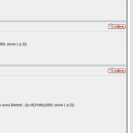
89, sinne I, p.3}}
s avou Bietmé ; {{s-rif|JVdfo|1889, sinne I, p.5}}