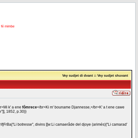
i fé mimbe
Vey sudjet di dvant
::
Vey sudjet shuvant
br>Mi k' a ene
fômrece
</br>Ki m' bouname Djannesse,</br>K' a t ene cawe
'']], 1852, p.30}}
rif|FrBa|''Li botresse'', divins [[w:Li camaeråde del djoye (arimés)|''Li camarad′