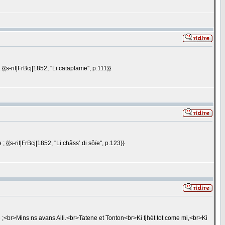
 {{s-rif|FrBcj|1852, ''Li cataplame'', p.111}}
{{s-rif|FrBcj|1852, ''Li châss’ di sôïe'', p.123}}
ete ;<br>Mins ns avans Aili.<br>Tatene et Tonton<br>Ki fjhèt tot come mi,<br>Ki