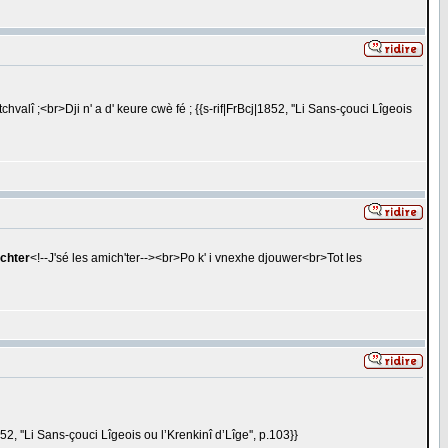
lî ;<br>Dji n' a d' keure cwè fé ; {{s-rif|FrBcj|1852, ''Li Sans-çouci Lîgeois
chter
<!--J'sé les amich'ter--><br>Po k' i vnexhe djouwer<br>Tot les
1852, ''Li Sans-çouci Lîgeois ou l’Krenkinî d’Lîge'', p.103}}