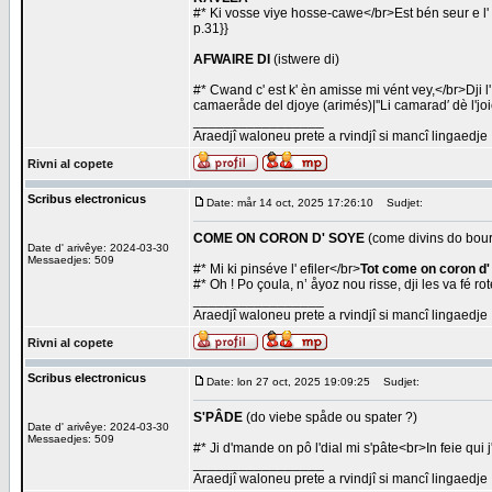
#* Ki vosse viye hosse-cawe</br>Est bén seur e l'
p.31}}
AFWAIRE DI
(istwere di)
#* Cwand c' est k' èn amisse mi vént vey,</br>Dji l'
camaeråde del djoye (arimés)|''Li camarad′ dè l'joie
_________________
Araedjî waloneu prete a rvindjî si mancî lingaedje
Rivni al copete
Scribus electronicus
Date: mår 14 oct, 2025 17:26:10
Sudjet:
COME ON CORON D' SOYE
(come divins do bou
Date d' arivêye: 2024-03-30
Messaedjes: 509
#* Mi ki pinséve l' efiler</br>
Tot come on coron d'
#* Oh ! Po çoula, n’ åyoz nou risse, dji les va fé ro
_________________
Araedjî waloneu prete a rvindjî si mancî lingaedje
Rivni al copete
Scribus electronicus
Date: lon 27 oct, 2025 19:09:25
Sudjet:
S'PÂDE
(do viebe spåde ou spater ?)
Date d' arivêye: 2024-03-30
Messaedjes: 509
#* Ji d'mande on pô l'dial mi s'pâte<br>In feie qui j'
_________________
Araedjî waloneu prete a rvindjî si mancî lingaedje