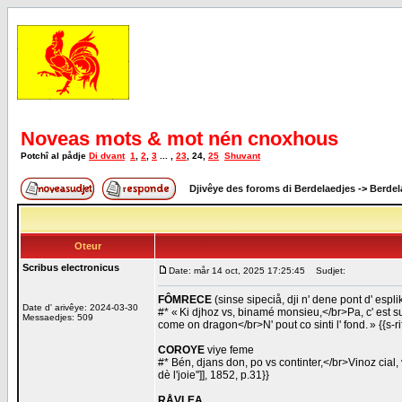
Noveas mots & mot nén cnoxhous
Potchî al pådje
Di dvant
1
,
2
,
3
... ,
23
,
24
,
25
Shuvant
Djivêye des foroms di Berdelaedjes
->
Berdel
Oteur
Scribus electronicus
Date: mår 14 oct, 2025 17:25:45
Sudjet:
FÔMRECE
(sinse sipeciå, dji n' dene pont d' espl
Date d' arivêye: 2024-03-30
#* « Ki djhoz vs, binamé monsieu,</br>Pa, c' est su
Messaedjes: 509
come on dragon</br>N' pout co sinti l' fond. » {{s-rif
COROYE
viye feme
#* Bén, djans don, po vs continter,</br>Vinoz cial,
dè l'joie'']], 1852, p.31}}
RÅVLEA