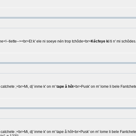
iene<!--tiette--><br>Et k' ele ni soeye nén trop tchôde<br>
Kécfeye ki
ti n' mi schôdes.
e catchete ;<br>Mi, dj' inme k' on m'
tape å hôt
<br>Pusk' on m' lome li bele Fantchete ; 
 e catchete ;<br>Mi, dj' inme k' on m' tape å hôt<br>Pusk' on m' lome li bele Fantch