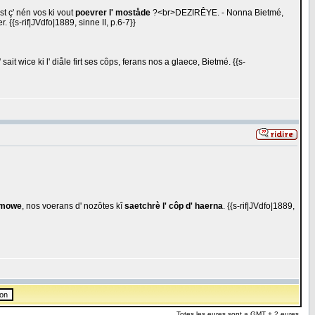
st ç' nén vos ki vout
poevrer l' moståde
?<br>DEZIRÊYE. - Nonna Bietmé,
. {{s-rif|JVdfo|1889, sinne II, p.6-7}}
t wice ki l' diåle firt ses côps, ferans nos a glaece, Bietmé. {{s-
 mowe
, nos voerans d' nozôtes kî
saetchrè l' côp d' haerna
. {{s-rif|JVdfo|1889,
Totes les eures sont a GMT + 2 eures