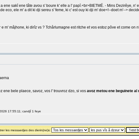
 ene sakî ene tåte avou s' boure k' elle a l' papî.<br>BIETMÉ. - Mins Dezirêye, n' e
 eco, ele m' a dit ki dji sereu s' feme, ki c' est ouy ki dji m' doe<!--doet m'--> decider
 m' måjhone, ki dirîz vs ? Tchårlumagne est ritche et vos estoz pôve et come on n' sai
haerna
ene bele plaece, savoz, vos l' trouvroz dzo, si vos
avoz metou ene beguinete al
, 2026 17:55:11; candjî 1 feye
rer les messaedjes des dierin(ne)s: