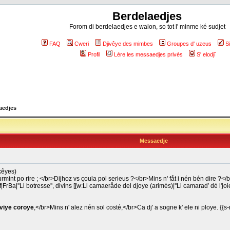
Berdelaedjes
Forom di berdelaedjes e walon, so tot l' minme ké sudjet
FAQ
Cweri
Djivêye des mimbes
Groupes d' uzeus
S
Profil
Lére les messaedjes privés
S' elodjî
aedjes
Messaedje
ikêyes)
rmint po rire ; </br>Dijhoz vs çoula pol serieus ?</br>Mins n' fåt i nén bén dire ?</
|FrBa|''Li botresse'', divins [[w:Li camaeråde del djoye (arimés)|''Li camarad′ dè l'joie
viye coroye
,</br>Mins n' alez nén sol costé,</br>Ca dj' a sogne k' ele ni ploye. {{s-