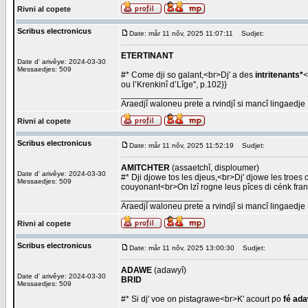
Rivni al copete
Scribus electronicus
Date: mår 11 nôv, 2025 11:07:11
Sudjet:
ETERTINANT
Date d' arivêye: 2024-03-30
Messaedjes: 509
#* Come dji so galant,<br>Dj' a des
intritenants*
<
ou l’Krenkinî d’Lîge'', p.102}}
_________________
Araedjî waloneu prete a rvindjî si mancî lingaedje
Rivni al copete
Scribus electronicus
Date: mår 11 nôv, 2025 11:52:19
Sudjet:
AMITCHTER
(assaetchî, disploumer)
Date d' arivêye: 2024-03-30
#* Dji djowe tos les djeus,<br>Dj' djowe les troes
Messaedjes: 509
couyonant<br>On lzî rogne leus pîces di cénk francs.
_________________
Araedjî waloneu prete a rvindjî si mancî lingaedje
Rivni al copete
Scribus electronicus
Date: mår 11 nôv, 2025 13:00:30
Sudjet:
ADAWE
(adawyî)
Date d' arivêye: 2024-03-30
BRID
Messaedjes: 509
#* Si dj' voe on pistagrawe<br>K' acourt po
fé ad