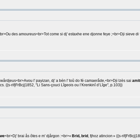
br>Ou des amoureus<br>Tot come si dj' estaxhe ene djonne feye ;<br>Dji sieve di tchva
 cwårdjeus<br>Avou l' payizan, dj' a bén l' toû do fé camaeråde,<br>Dji lzès sai
amit
 {{s-rif|FrBcj|1852, ''Li Sans-çouci Lîgeois ou l’Krenkinî d’Lîge'', p.103}}
awe
<br>Dj' brai ås ôtes e m' djårgon :<br>«
Brid, brid
, fjhoz atincion » {{s-rif|FrBcj|