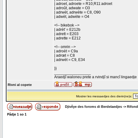
| adroet, adroete = R10,R11:adroet
| adroût, adwate = O3
| adrwèt, adrwète = C8, O90
| adwèt, adwète = O4
<!-- bikebok -->
| adrèt′ = E212b
| adrett = E203
| adrette = E212
<!-- omrin -->
| adroèt = C9a
| adrœt = C8
| adrwèt = C9, E34
}}
_________________
Araedjî waloneu prete a rvindjî si mancî lingaedje
Rivni al copete
Mostrer les messaedjes des dierin(ne)s:
Djivêye des foroms di Berdelaedjes
->
Rifond
Pådje
1
so
1