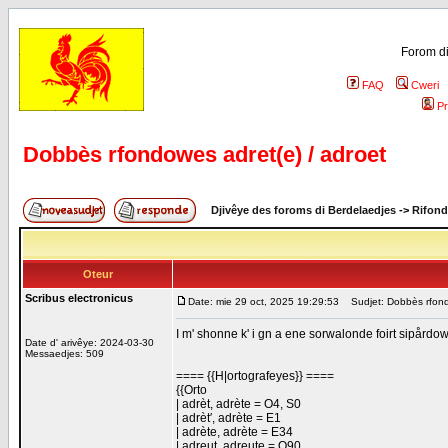
Forom di
FAQ
Cweri
Pr
Dobbès rfondowes adret(e) / adroet
Djivêye des foroms di Berdelaedjes
->
Rifond
Oteur
Scribus electronicus
Date: mie 29 oct, 2025 19:29:53
Sudjet: Dobbès rfondo
I m' shonne k' i gn a ene sorwalonde foirt sipårdo
Date d' arivêye: 2024-03-30
Messaedjes: 509
==== {{H|ortografeyes}} ====
{{Orto
| adrèt, adrète = O4, S0
| adrèt′, adrète = E1
| adrète, adrète = E34
| adreut, adreute = O90