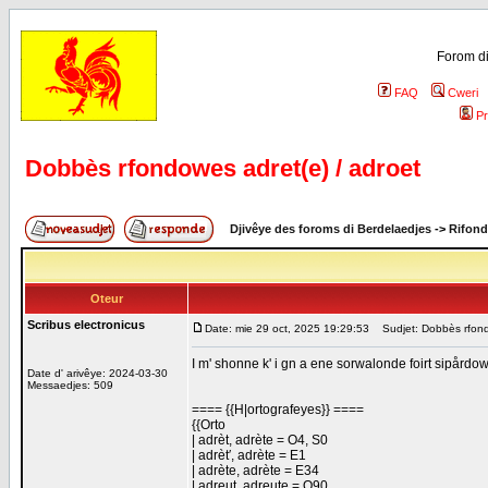
Forom di
FAQ
Cweri
Pr
Dobbès rfondowes adret(e) / adroet
Djivêye des foroms di Berdelaedjes
->
Rifond
Oteur
Scribus electronicus
Date: mie 29 oct, 2025 19:29:53
Sudjet: Dobbès rfondo
I m' shonne k' i gn a ene sorwalonde foirt sipårdo
Date d' arivêye: 2024-03-30
Messaedjes: 509
==== {{H|ortografeyes}} ====
{{Orto
| adrèt, adrète = O4, S0
| adrèt′, adrète = E1
| adrète, adrète = E34
| adreut, adreute = O90