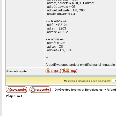
| adroet, adroete = R10,R11:adroet
| adroût, adwate = O3
| adrwèt, adrwète = C8, O90
| adwèt, adwète = O4
<!-- bikebok -->
| adrèt′ = E212b
| adrett = E203
| adrette = E212
<!-- omrin -->
| adroèt = C9a
| adrœt = C8
| adrwèt = C9, E34
}}
_________________
Araedjî waloneu prete a rvindjî si mancî lingaedje
Rivni al copete
Mostrer les messaedjes des dierin(ne)s:
Djivêye des foroms di Berdelaedjes
->
Rifond
Pådje
1
so
1