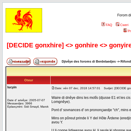
Forom di
FAQ
Cweri
Pr
[DECIDE gonxhire] <> gonhire <> gonyir
Djivêye des foroms di Berdelaedjes
->
Rifond
Oteur
lucyin
Date: vén 07 dec, 2018 14:57:01
Sudjet: [DECIDE gonx
Waire di dnêye dins les motîs (djusse E1 et les cis
Date d' arivêye: 2005-07-07
Lomgnêye).
Messaedjes: 3966
Eplaeçmint: Sidi Smayil, Marok
Pont d' sovnances d' on prononçaedje "ch", mins et
Mins on pôreut prinde li Y del Hôte Årdene (eredjist
avou Y.
U li cogne lidjwesse avou H, li seule ki shonne ave