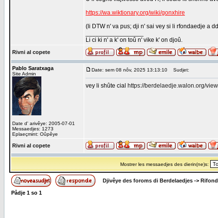
https://wa.wiktionary.org/wiki/gonxhire
(li DTW n' va pus; dji n' sai vey si li rfondaedje a d
_________________
Li ci ki n' a k' on toû n' vike k' on djoû.
Rivni al copete
Pablo Saratxaga
Date: sem 08 nôv, 2025 13:13:10
Sudjet:
Site Admin
vey li shûte cial
https://berdelaedje.walon.org/vie
Date d' arivêye: 2005-07-01
Messaedjes: 1273
Eplaeçmint: Oûpêye
Rivni al copete
Mostrer les messaedjes des dierin(ne)s:
Djivêye des foroms di Berdelaedjes
->
Rifond
Pådje
1
so
1