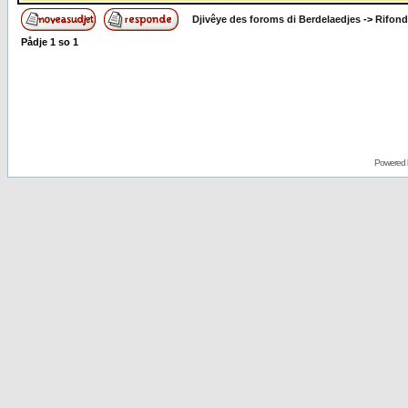
Djivêye des foroms di Berdelaedjes
->
Rifond
Pådje
1
so
1
Powered