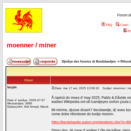
Forom di
FAQ
Cweri
Pr
moenner / miner
Djivêye des foroms di Berdelaedjes
->
Rifond
Oteur
lucyin
Date: mie 17 set, 2025 13:09:32
Sudjet: moenner / mi
Å raploû do moes d' may 2025, Pablo & Dåvide ont de
Date d' arivêye: 2005-07-07
waibes Wikipedia ont stî rcandjeyes sorlon çoula (ç
Messaedjes: 3966
Eplaeçmint: Sidi Smayil, Marok
Mi-minme, djusse divant l' decidaedje, dj' aveu tuzé 
come dobe rifondowe do bodje moenn-.
https://berdelaedje.walon.org/viewtopic.php?p=
Dispu don, dji saye d' apliker l' rîle decidêye, mi