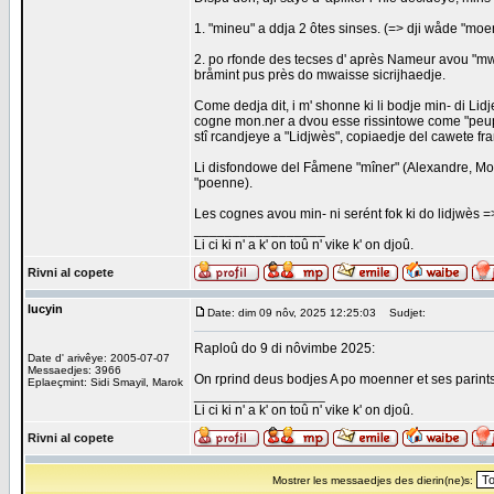
1. "mineu" a ddja 2 ôtes sinses. (=> dji wåde "moe
2. po rfonde des tecses d' après Nameur avou "mwinr
bråmint pus près do mwaisse sicrijhaedje.
Come dedja dit, i m' shonne ki li bodje min- di Li
cogne mon.ner a dvou esse rissintowe come "peup
stî rcandjeye a "Lidjwès", copiaedje del cawete fra
Li disfondowe del Fåmene "mîner" (Alexandre, Mos
"poenne).
Les cognes avou min- ni serént fok ki do lidjwès 
_________________
Li ci ki n' a k' on toû n' vike k' on djoû.
Rivni al copete
lucyin
Date: dim 09 nôv, 2025 12:25:03
Sudjet:
Raploû do 9 di nôvimbe 2025:
Date d' arivêye: 2005-07-07
Messaedjes: 3966
On rprind deus bodjes A po moenner et ses parint
Eplaeçmint: Sidi Smayil, Marok
_________________
Li ci ki n' a k' on toû n' vike k' on djoû.
Rivni al copete
Mostrer les messaedjes des dierin(ne)s: