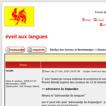
Forom di
FAQ
Cweri
Pr
éveil aux langues
Djivêye des foroms di Berdelaedjes
->
Dimand
Oteur
lucyin
Date: dju 27 nôv, 2025 18:07:56
Sudjet: éveil aux lan
C' est l' boket do novea sistinme di scolyince ki no
Date d' arivêye: 2005-07-07
Romin Bierdjî (raploû des scoleus do 12 di nôvim
Messaedjes: 3966
Eplaeçmint: Sidi Smayil, Marok
=>
adrovance ås lingaedjes
Meyeu ki "adrovaedje ås langues"
(on n' pout nén awè "adrovaedje ås lingaedjes", a 
ene accion sol pî sol tchamp.