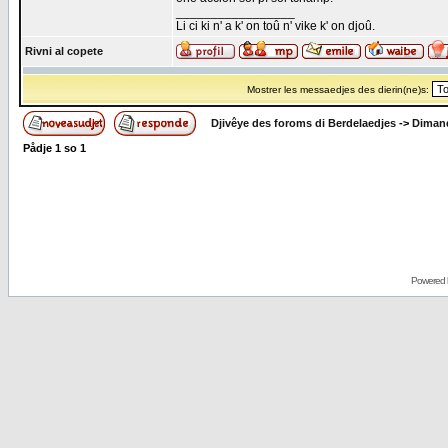
_________________
Li ci ki n' a k' on toû n' vike k' on djoû.
Rivni al copete
Mostrer les messaedjes des dierin(ne)s:
Djivêye des foroms di Berdelaedjes
->
Dimand
Pådje
1
so
1
Powered