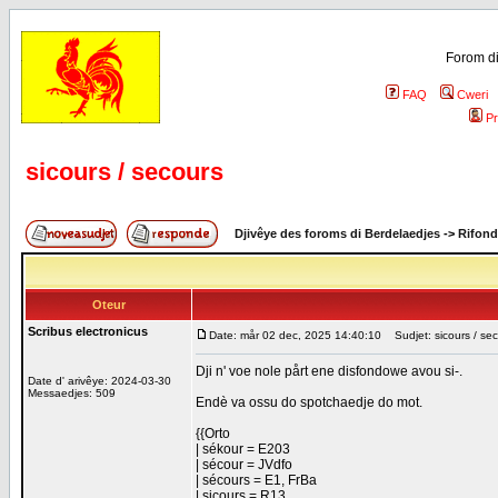
Forom di
FAQ
Cweri
Pr
sicours / secours
Djivêye des foroms di Berdelaedjes
->
Rifond
Oteur
Scribus electronicus
Date: mår 02 dec, 2025 14:40:10
Sudjet: sicours / se
Dji n' voe nole pårt ene disfondowe avou si-.
Date d' arivêye: 2024-03-30
Messaedjes: 509
Endè va ossu do spotchaedje do mot.
{{Orto
| sékour = E203
| sécour = JVdfo
| sécours = E1, FrBa
| sicours = R13