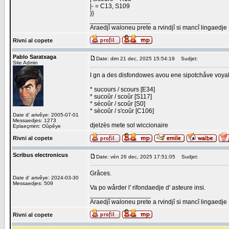
|- = C13, S109
}}
_________________
Araedjî waloneu prete a rvindjî si mancî lingaedje
Rivni al copete
Pablo Saratxaga
Date: dim 21 dec, 2025 15:54:19
Sudjet:
Site Admin
I gn a des disfondowes avou ene sipotchåve voyal
* sucours / scours [E34]
* sucoûr / scoûr [S117]
* sécoûr / scoûr [S0]
* sècoûr / s'coûr [C106]
Date d' arivêye: 2005-07-01
Messaedjes: 1273
djelzès mete sol wiccionaire
Eplaeçmint: Oûpêye
Rivni al copete
Scribus electronicus
Date: vén 26 dec, 2025 17:51:05
Sudjet:
Gråces.
Date d' arivêye: 2024-03-30
Messaedjes: 509
Va po wårder l' rifondaedje d' asteure insi.
_________________
Araedjî waloneu prete a rvindjî si mancî lingaedje
Rivni al copete