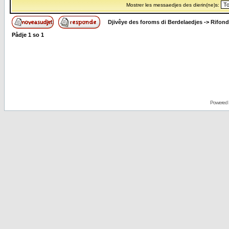
Mostrer les messaedjes des dierin(ne)s:
Djivêye des foroms di Berdelaedjes
->
Rifond
Pådje
1
so
1
Powered