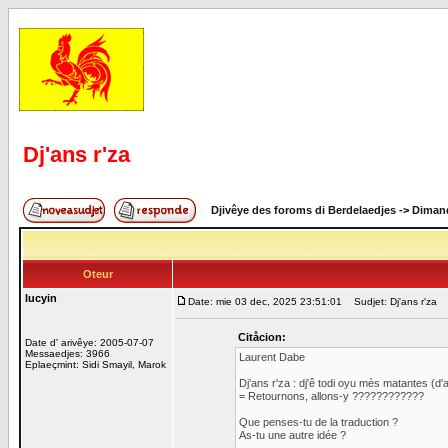
Dj'ans r'za
Djivêye des foroms di Berdelaedjes
->
Dimand
Oteur
lucyin
Date: mie 03 dec, 2025 23:51:01
Sudjet: Dj'ans r'za
Citåcion:
Date d' arivêye: 2005-07-07
Messaedjes: 3966
Laurent Dabe
Eplaeçmint: Sidi Smayil, Marok
Dj'ans r'za : dj'ê todi oyu mès matantes (d'a
= Retournons, allons-y ????????????
Que penses-tu de la traduction ?
As-tu une autre idée ?