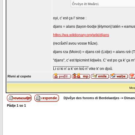
Ôrvèye èt Mwârci.
oyi, c' est ça l' sinse :
djans = alans (tayon-bodje [étymon] latén « eamus
https://wa.wiktionary.org/wiki/djans
(recråxhî avou vosse fråze).
djans rza (Moirci) = djans rzè (Lidje) = alans rzè (
"djans", c' est tipicmint lidjwès. C' est po ça k' ça
_________________
Li ci ki n' a k' on toû n' vike k' on djoû.
Rivni al copete
Most
Djivêye des foroms di Berdelaedjes
->
Dimand
Pådje
1
so
1