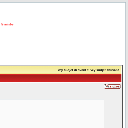
i fé mimbe
Vey sudjet di dvant
::
Vey sudjet shuvant