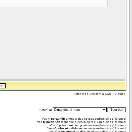
Totes les eures sont a GMT + 2 eures
Potchî a:
Vos
n' poloz nén
enonder des noveas sudjets dins ç' forom ci
Vos
n' poloz nén
responde a des sudjets k' i gn a dins ç' forom ci
Vos
n' poloz nén
candjî vos messaedjes dins ç' forom ci
Vos
n' poloz nén
disfacer vos messaedjes dins ç' forom ci
Vos
n' poloz nén
vôter dins les ploncaedjes di ç' forom ci