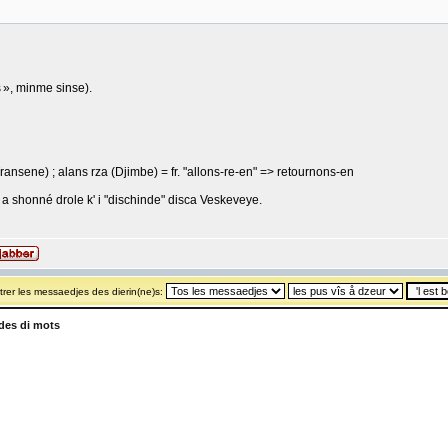
 », minme sinse).
Transene) ; alans rza (Djimbe) = fr. "allons-re-en" => retournons-en
 m' a shonné drole k' i "dischinde" disca Veskeveye.
rer les messaedjes des dierin(ne)s:
es di mots