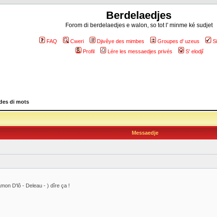
Berdelaedjes
Forom di berdelaedjes e walon, so tot l' minme ké sudjet
FAQ
Cweri
Djivêye des mimbes
Groupes d' uzeus
S
Profil
Lére les messaedjes privés
S' elodjî
es di mots
Messaedje
mon D'lô - Deleau - ) dîre ça !