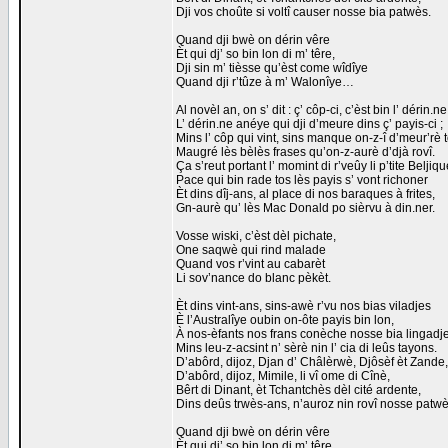
Dji vos choûte si voltî causer nosse bia patwès.
Quand dji bwè on dérin vêre
Èt qui dj’ so bin lon di m’ têre,
Dji sin m’ tièsse qu’èst come wîdîye
Quand dji r’tûze à m’ Walonîye…
Al novèl an, on s’ dit : ç’ côp-ci, c’èst bin l’ dérin.ne
L’ dérin.ne anéye qui dji d’meure dins ç’ payis-ci ;
Mins l’ côp qui vint, sins manque on-z-î d’meur’rè
Maugré lès bèlès frases qu’on-z-aurè d’djà rovî.
Ça s’reut portant l’ momint di r’veûy li p’tite Beljiq
Pace qui bin rade tos lès payis s’ vont richoner
Èt dins dîj-ans, al place di nos baraques à frites,
Gn-aurè qu’ lès Mac Donald po sièrvu à din.ner.
Vosse wiski, c’èst dèl pichate,
One saqwè qui rind malade
Quand vos r’vint au cabarèt
Li sov’nance do blanc pèkèt.
Èt dins vint-ans, sins-awè r’vu nos bias viladjes
È l’Australîye oubin on-ôte payis bin lon,
À nos-èfants nos frans conèche nosse bia lingadj
Mins leu-z-acsint n’ sèrè nin l’ cia di leûs tayons.
D’abôrd, dijoz, Djan d’ Châlèrwè, Djôsèf èt Zande,
D’abôrd, dijoz, Mimile, li vî ome di Cînè,
Bêrt di Dinant, èt Tchantchès dèl cité ardente,
Dins deûs trwès-ans, n’auroz nin rovî nosse patw
Quand dji bwè on dérin vêre
Èt qui dj’ so bin lon di m’ têre,