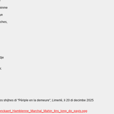
e
lminme
ye
tches,
dje
y,
 shijhes di "Périple en la demeure", Limerlé, li 20 di decimbe 2025
bronckaert_Hamblenne_Marchal_Mahin_tins_long_do_payis.ogg