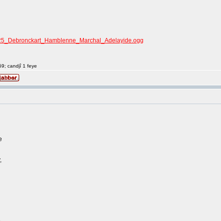
1125_Debronckart_Hamblenne_Marchal_Adelayide.ogg
59; candjî 1 feye
e
,