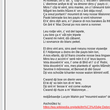
Al novelan, on s’ dit : ç’ côp ci, c’ est bén l’ dierinn
L’ dierinne anêye ki dj’ va dmorer dins ç’ payis ci ;
Mins l’ côp ki vént, sins manke, on-z î dmeurrè to
Mågré les belès fråzes k’ on-z årè ddja rovyî.
Ça sreut portant l’ moumint di rvey nosse Walonre
Paski bénrade tos les payis si vont rshonner
Et k’ dins dijh ans, e l’ plaece di nos barakes ås fri
Gn årè k’ Mac Donal po nos siervi a nonner.
Leu rodje vén, c’ est del lapete,
Leu bire ça n’ våt nén tripete
Cwand mi rvént, då cåbaret,
Li sovnance do blanc peket.
Et dins vint ans, sins awè rveyou nosse viyaedje
E l' Aldjereye u dvins èn ôte payis bén lon,
A nos efants, dji lzî frans cnoxhe nosse bea lingae
Mins leu-z accint n’ serè nén li ci d’ leus tayons.
Vola douvént k’ vos, l’ ome di Bhô et l’ ci d’ Retni,
Vola douvént k’ vos, mes plankets d’ après Måmdi
Sevrine li mônresse, et Benoet di dlé Gouvi
Dji vos schoûte tchanter nosse walon télmint voltî.
Cwand dji boe on dierin vere
Et ki dj’ so bén lon di m’ tere,
Dji sint m’ tiesse k’ est come vudeye
Cwand dji rtuze a m’ Walonreye…
redjårbaedje Lucyin Mahin pol "moumint walon" des
Aschoûtez lu:
https://wa.wikipedia.org/wiki/Im%C3%A5dje:De