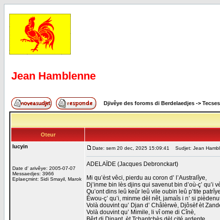
Jean Hamblenne
Djivêye des foroms di Berdelaedjes
->
Tecses
Oteur
lucyin
Date: sem 20 dec, 2025 15:09:41
Sudjet: Jean Hamb
ADELAÏDE (Jacques Debronckart)
Date d' arivêye: 2005-07-07
Messaedjes: 3966
Mi qu’èst vêci, pierdu au coron d’ l’Australîye,
Eplaeçmint: Sidi Smayil, Marok
Dj’inme bin lès djins qui savenut bin d’où-ç’ qu’i v
Qu’ont dins leû keûr leû vile oubin leû p’tite patrîy
Èwou-ç’ qu’i, minme dèl nêt, jamaîs i n’ si pièdenut
Volà douvint qu’ Djan d’ Châlèrwè, Djôsèf èt Zand
Volà douvint qu’ Mimile, li vî ome di Cînè,
Bêrt di Dinant, èt Tchantchès dèl cité ardente,