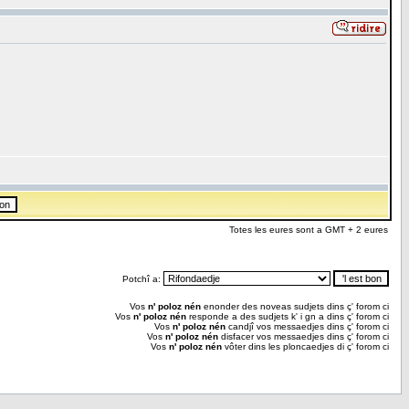
Totes les eures sont a GMT + 2 eures
Potchî a:
Vos
n' poloz nén
enonder des noveas sudjets dins ç' forom ci
Vos
n' poloz nén
responde a des sudjets k' i gn a dins ç' forom ci
Vos
n' poloz nén
candjî vos messaedjes dins ç' forom ci
Vos
n' poloz nén
disfacer vos messaedjes dins ç' forom ci
Vos
n' poloz nén
vôter dins les ploncaedjes di ç' forom ci