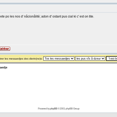
e po les nos d' nåcionålité; adon d' ostant pus cial ki c' est on tite.
rer les messaedjes des dierin(ne)s:
aedje
Powered by
phpBB
© 2001 phpBB Group