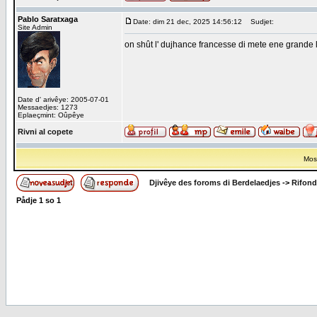
Pablo Saratxaga
Date: dim 21 dec, 2025 14:56:12
Sudjet:
Site Admin
on shût l' dujhance francesse di mete ene grande let
Date d' arivêye: 2005-07-01
Messaedjes: 1273
Eplaeçmint: Oûpêye
Rivni al copete
Most
Djivêye des foroms di Berdelaedjes
->
Rifond
Pådje
1
so
1