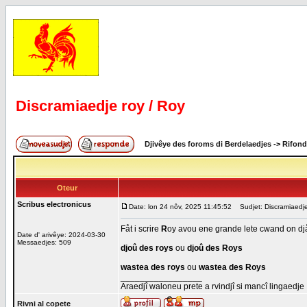
Discramiaedje roy / Roy
Djivêye des foroms di Berdelaedjes
->
Rifond
Oteur
Scribus electronicus
Date: lon 24 nôv, 2025 11:45:52
Sudjet: Discramiaedje
Fåt i scrire
R
oy avou ene grande lete cwand on djåz
Date d' arivêye: 2024-03-30
Messaedjes: 509
djoû des roys
ou
djoû des Roys
wastea des roys
ou
wastea des Roys
_________________
Araedjî waloneu prete a rvindjî si mancî lingaedje
Rivni al copete