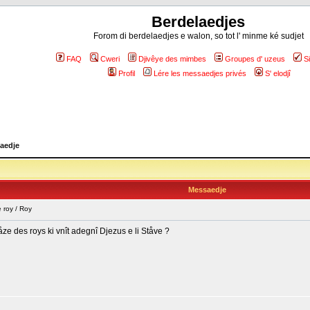
Berdelaedjes
Forom di berdelaedjes e walon, so tot l' minme ké sudjet
FAQ
Cweri
Djivêye des mimbes
Groupes d' uzeus
S
Profil
Lére les messaedjes privés
S' elodjî
aedje
Messaedje
 roy / Roy
e des roys ki vnît adegnî Djezus e li Ståve ?