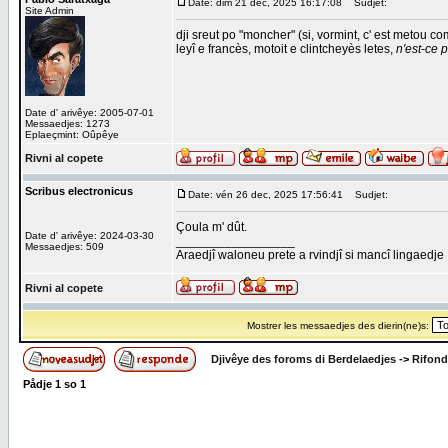
Date: dim 21 dec, 2025 16:17:08
Sudjet:
Site Admin
dji sreut po "moncher" (si, vormint, c' est metou co
leyî e francès, motoit e clintcheyès letes,
n'est-ce 
Date d' arivêye: 2005-07-01
Messaedjes: 1273
Eplaeçmint: Oûpêye
Rivni al copete
Scribus electronicus
Date: vén 26 dec, 2025 17:56:41
Sudjet:
Çoula m' dût.
Date d' arivêye: 2024-03-30
_________________
Messaedjes: 509
Araedjî waloneu prete a rvindjî si mancî lingaedje
Rivni al copete
Mostrer les messaedjes des dierin(ne)s:
Djivêye des foroms di Berdelaedjes
->
Rifond
Pådje
1
so
1