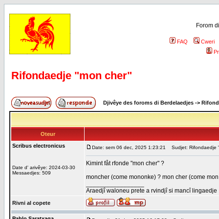
Forom di
FAQ
Cweri
Pr
Rifondaedje "mon cher"
Djivêye des foroms di Berdelaedjes
->
Rifond
Oteur
Scribus electronicus
Date: sem 06 dec, 2025 1:23:21
Sudjet: Rifondaedje 
Kimint fåt rfonde "mon cher" ?
Date d' arivêye: 2024-03-30
Messaedjes: 509
moncher (come mononke) ? mon cher (come mon 
_________________
Araedjî waloneu prete a rvindjî si mancî lingaedje
Rivni al copete
Pablo Saratxaga