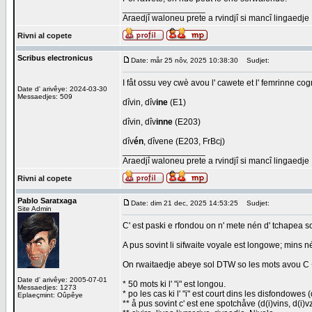
_________________
Araedjî waloneu prete a rvindjî si mancî lingaedje
Rivni al copete
Scribus electronicus
Date: mår 25 nôv, 2025 10:38:30
Sudjet:
I fåt ossu vey cwè avou l' cawete et l' femrinne co
Date d' arivêye: 2024-03-30
Messaedjes: 509
dîvin, dîv
ine
(E1)
dîvin, dîv
inne
(E203)
dîv
én
, dîvene (E203, FrBcj)
_________________
Araedjî waloneu prete a rvindjî si mancî lingaedje
Rivni al copete
Pablo Saratxaga
Date: dim 21 dec, 2025 14:53:25
Sudjet:
Site Admin
C' est paski e rfondou on n' mete nén d' tchapea 
A pus sovint li sifwaite voyale est longowe; mins n
On rwaitaedje abeye sol DTW so les mots avou C + 
Date d' arivêye: 2005-07-01
* 50 mots ki l' "i" est longou.
Messaedjes: 1273
* po les cas ki l' "i" est court dins les disfondowes 
Eplaeçmint: Oûpêye
** å pus sovint c' est ene spotchåve (d(i)vins, d(i)vzn