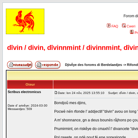
Forom di
FAQ
Cweri
Pr
dîvin / divin, dîvinnmint / divinnmint, dîvin
Djivêye des foroms di Berdelaedjes
->
Rifond
Oteur
Scribus electronicus
Date: lon 24 nôv, 2025 13:55:10
Sudjet: dîvin / divin, d
Bondjoû mes djins,
Date d' arivêye: 2024-03-30
Messaedjes: 509
Pocwè nén rfonde l' addjectif "divin" avou on long "
A m' shonnance, gn a deus bounès råjhons po çou
Prumirmint, on riskêye do cmaxhî l' divancete "divin
Pol rawete, on ndè pout fé ene sorwalonde.