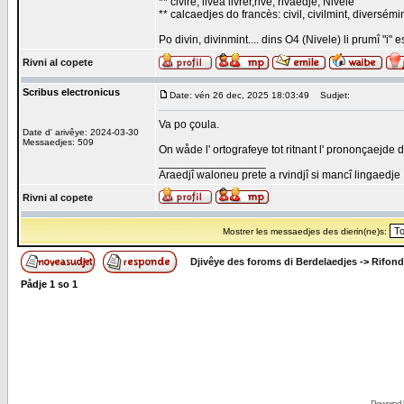
** civire, livea livrer,rive, rivaedje, Nivele
** calcaedjes do francès: civil, civilmint, diversémin
Po divin, divinmint.... dins O4 (Nivele) li prumî "i" es
Rivni al copete
Scribus electronicus
Date: vén 26 dec, 2025 18:03:49
Sudjet:
Va po çoula.
Date d' arivêye: 2024-03-30
Messaedjes: 509
On wåde l' ortografeye tot ritnant l' prononçaejde d
_________________
Araedjî waloneu prete a rvindjî si mancî lingaedje
Rivni al copete
Mostrer les messaedjes des dierin(ne)s:
Djivêye des foroms di Berdelaedjes
->
Rifond
Pådje
1
so
1
Powered