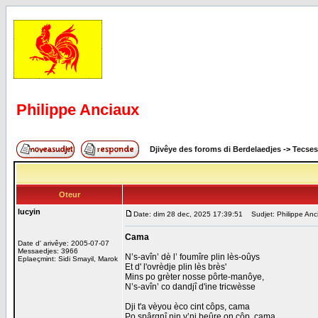
Philippe Anciaux
Djivêye des foroms di Berdelaedjes
->
Tecses
Oteur
lucyin
Date: dim 28 dec, 2025 17:39:51
Sudjet: Philippe Anc
Cama
Date d' arivêye: 2005-07-07
Messaedjes: 3966
N’s-avîn’ dè l’ foumîre plin lès-oûys
Eplaeçmint: Sidi Smayil, Marok
Et d' l'ovrèdje plin lès brès'
Mins po grèter nosse pôrte-manôye,
N’s-avîn’ co dandjî d'ine tricwèsse
Dji t'a vèyou èco cint côps, cama
Po spârgnî nin v’ni beûre on côp, cama