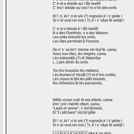
C' è-st-a dreûte qu' i fåt rawêtî
C' èst l' dreûte qu' est l' in.n’mi dès-ovrîs
Et l’ ci, èt l’ ci ki srè (?) rogneûs k' i s' grète !
Si n' el vout nin insi ( ?), k' i s’ våye fé arèdjî !
C' e-st a dreute k' i fåt rawêtî:
N a des Flaminds, n a des Walons.
Les onks licincièt les ovrîs;
Les ôtes porminèt å Fourons .
On n' s’ va tot l’ minme nin lèyî fé, cama;
Avou nos-ôtes, lès imigrés, cama.
Lès èstrandjîs (?) di Walonîye
(...) pés dimin ås ovrîs.
Tos lès houyeûs lès métalos,
Lès feumes d' Hestâ (?) et d' tos costés;
Lès cisses ki fjèt lès ptits boulots,
lès chômeûrs èt lès pansionés.
Wêtîz vosse coûr èt vos èfants, cama;
ènn’ ont i mèrité ottant, cama;
"Leyîz-m' plorer", c' èst tèrminé,
Et "Li ptit banc" èst tot gåté
Et l’ ci, èt l’ ci ki srè (?) rogneûs k' i s' grète !
Si n' el vout nin insi ( ?), k' i s’ våye fé arèdjî !
_________________
Li ci ki n' a k' on toû n' vike k' on djoû.