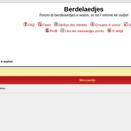
Berdelaedjes
Forom di berdelaedjes e walon, so tot l' minme ké sudjet
FAQ
Cweri
Djivêye des mimbes
Groupes d' uzeus
S
Profil
Lére les messaedjes privés
S' elodjî
 e walon
Messaedje
iaux