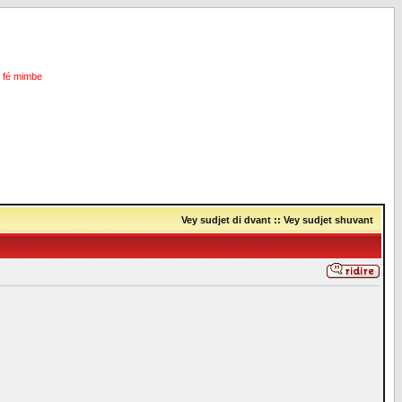
i fé mimbe
Vey sudjet di dvant
::
Vey sudjet shuvant