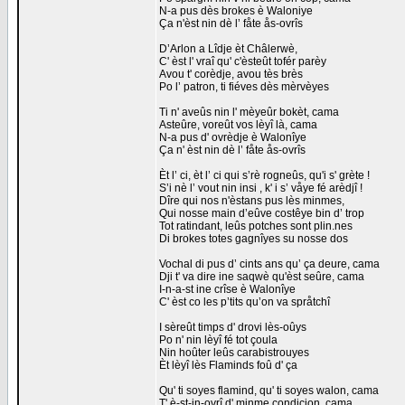
N-a pus dès brokes è Waloniye
Ça n'èst nin dè l’ fåte ås-ovrîs
D’Arlon a Lîdje èt Châlerwè,
C' èst l' vraî qu' c'èsteût tofér parèy
Avou t' corèdje, avou tès brès
Po l’ patron, ti fiéves dès mèrvèyes
Ti n' aveûs nin l' mèyeûr bokèt, cama
Asteûre, voreût vos lèyî là, cama
N-a pus d' ovrèdje è Walonîye
Ça n' èst nin dè l’ fåte ås-ovrîs
Èt l’ ci, èt l’ ci qui s’rè rogneûs, qu'i s' grète !
S’i nè l’ vout nin insi , k' i s’ våye fé arèdjî !
Dîre qui nos n'èstans pus lès minmes,
Qui nosse main d’eûve costêye bin d’ trop
Tot ratindant, leûs potches sont plin.nes
Di brokes totes gagnîyes su nosse dos
Vochal di pus d’ cints ans qu’ ça deure, cama
Dji t' va dire ine saqwè qu'èst seûre, cama
I-n-a-st ine crîse è Walonîye
C' èst co les p’tits qu’on va språtchî
I sèreût timps d' drovi lès-oûys
Po n' nin lèyî fé tot çoula
Nin hoûter leûs carabistrouyes
Èt lèyî lès Flaminds foû d' ça
Qu' ti soyes flamind, qu' ti soyes walon, cama
T' è-st-in-ovrî d' minme condicion, cama