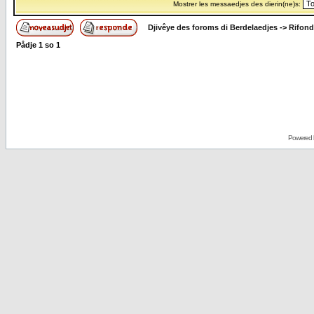
Mostrer les messaedjes des dierin(ne)s:
Djivêye des foroms di Berdelaedjes
->
Rifond
Pådje
1
so
1
Powered