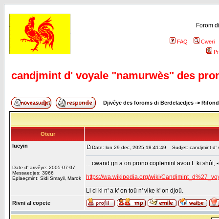
Forom di
FAQ
Cweri
Pr
candjmint d' voyale "namurwès" des pro
Djivêye des foroms di Berdelaedjes
->
Rifond
Oteur
lucyin
Date: lon 29 dec, 2025 18:41:49
Sudjet: candjmint d' 
... cwand gn a on prono coplemint avou L ki shût, -i
Date d' arivêye: 2005-07-07
Messaedjes: 3966
https://wa.wikipedia.org/wiki/Candjmint_d%27_v
Eplaeçmint: Sidi Smayil, Marok
_________________
Li ci ki n' a k' on toû n' vike k' on djoû.
Rivni al copete