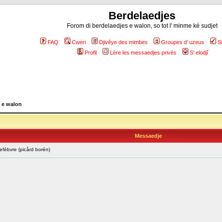
Berdelaedjes
Forom di berdelaedjes e walon, so tot l' minme ké sudjet
FAQ
Cweri
Djivêye des mimbes
Groupes d' uzeus
S
Profil
Lére les messaedjes privés
S' elodjî
 e walon
Messaedje
fèbvre (picård borén)