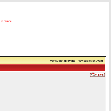
i fé mimbe
Vey sudjet di dvant
::
Vey sudjet shuvant