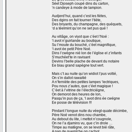
Séet Djoseph coupé dins du carton,
‘n candeye à mode de lampion.
Audjerd’hui, quand c’est les fiètes,
Des dgins on fait tourner l’tiète,
Des briyants, du champagne, des quéquets,
‘d a téelmint qu’on ne set pus qué !
Au villâge, on viyot que c’éet l’Noé :
‘l avot n’guirlande au boutique,
Su l’moute du bouché, c’éet magnifique,
‘l avot ée petit Père Noé.
Dins l’cwègne nié lon de l’église el z’infants
S’muchéet’te in ravisant
Devins l’belle plache de devant du notaire
Ee biau grand sapégne tout vert.
Mais c’t au nuite qu’on widiot l’pus voltié,
On s’in dallot rawaitié
A n’ferniète des petites lampes ‘lectriques,
Pou nous z’autes, que c’éet magique !
C’éet à l’vitrine de l’électriciégne,
On demorot des heures de lon,
Pasqu’in pus de ça, ‘l avot dins ée cwégne
Ee posse de télévision !!!
Pindant l’longue nuite du véegt-quate décimbe,
Père Noé venot dins nou chambe,
Au debout du lite, i mettot n’cougnole,
On ne l’a djamins vu, que c’in drole …
Timpe au matègne, on se levot bié râte,
A pan de quemîche on cachot