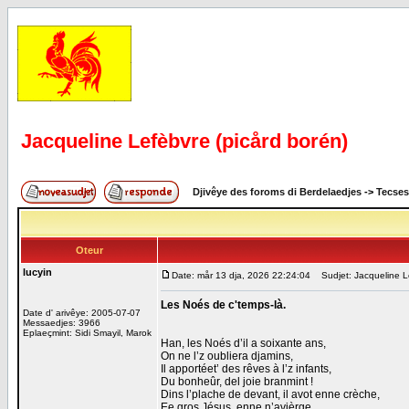
Jacqueline Lefèbvre (picård borén)
Djivêye des foroms di Berdelaedjes
->
Tecses
Oteur
lucyin
Date: mår 13 dja, 2026 22:24:04
Sudjet: Jacqueline Le
Les Noés de c'temps-là.
Date d' arivêye: 2005-07-07
Messaedjes: 3966
Eplaeçmint: Sidi Smayil, Marok
Han, les Noés d’il a soixante ans,
On ne l’z oubliera djamins,
Il apportéet’ des rêves à l’z infants,
Du bonheûr, del joie branmint !
Dins l’plache de devant, il avot enne crèche,
Ee gros Jésus, enne n’avièrge,