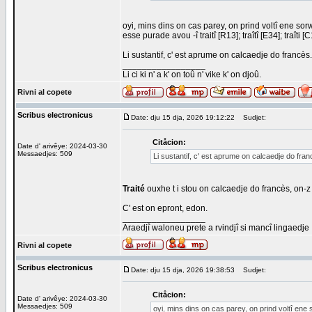
oyi, mins dins on cas parey, on prind voltî ene sorw
esse purade avou -î traitî [R13]; traîtî [E34]; traîti [
Li sustantif, c' est aprume on calcaedje do francès.
_________________
Li ci ki n' a k' on toû n' vike k' on djoû.
Rivni al copete
Scribus electronicus
Date: dju 15 dja, 2026 19:12:22
Sudjet:
Citåcion:
Date d' arivêye: 2024-03-30
Messaedjes: 509
Li sustantif, c' est aprume on calcaedje do fran
Traité
ouxhe t i stou on calcaedje do francès, on-z
C' est on epront, edon.
_________________
Araedjî waloneu prete a rvindjî si mancî lingaedje
Rivni al copete
Scribus electronicus
Date: dju 15 dja, 2026 19:38:53
Sudjet:
Citåcion:
Date d' arivêye: 2024-03-30
Messaedjes: 509
oyi, mins dins on cas parey, on prind voltî ene