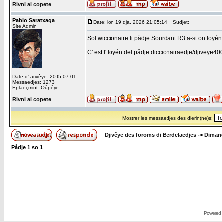
Rivni al copete
Pablo Saratxaga
Date: lon 19 dja, 2026 21:05:14
Sudjet:
Site Admin
Sol wiccionaire li pådje Sourdant:R3 a-st on loyén v
C' est l' loyén del pådje diccionairaedje/djiveye400.h
Date d' arivêye: 2005-07-01
Messaedjes: 1273
Eplaeçmint: Oûpêye
Rivni al copete
Mostrer les messaedjes des dierin(ne)s:
Djivêye des foroms di Berdelaedjes
->
Dimand
Pådje
1
so
1
Powered