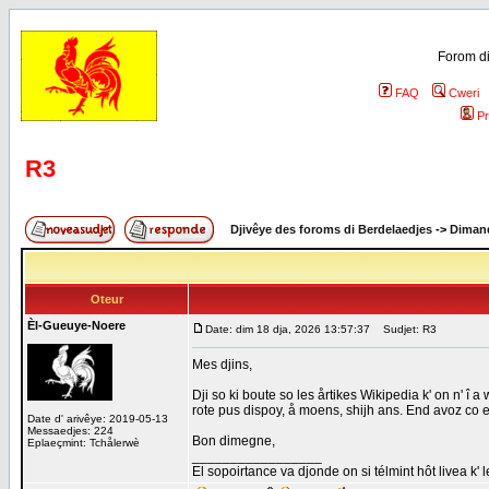
Forom di
FAQ
Cweri
Pr
R3
Djivêye des foroms di Berdelaedjes
->
Dimand
Oteur
Èl-Gueuye-Noere
Date: dim 18 dja, 2026 13:57:37
Sudjet: R3
Mes djins,
Dji so ki boute so les årtikes Wikipedia k' on n' î a w
rote pus dispoy, å moens, shijh ans. End avoz co e
Date d' arivêye: 2019-05-13
Messaedjes: 224
Bon dimegne,
Eplaeçmint: Tchålerwè
_________________
El sopoirtance va djonde on si télmint hôt livea k' 