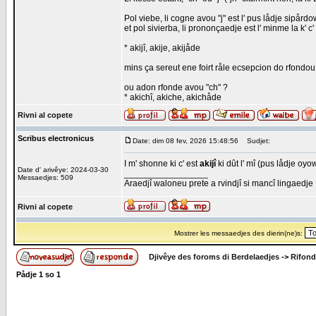
Pol viebe, li cogne avou "j" est l' pus lådje sipårdo
et pol sivierba, li prononçaedje est l' minme la k' c' 
* akijî, akije, akijåde
mins ça sereut ene foirt råle ecsepcion do rfondou
ou adon rfonde avou "ch" ?
* akichî, akiche, akichåde
Rivni al copete
Scribus electronicus
Date: dim 08 fev, 2026 15:48:56
Sudjet:
I m' shonne ki c' est
akijî
ki dût l' mî (pus lådje oyo
Date d' arivêye: 2024-03-30
_________________
Messaedjes: 509
Araedjî waloneu prete a rvindjî si mancî lingaedje
Rivni al copete
Mostrer les messaedjes des dierin(ne)s:
Djivêye des foroms di Berdelaedjes
->
Rifond
Pådje
1
so
1