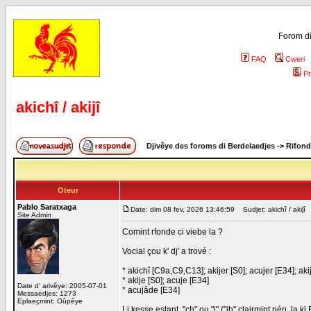
Forom di
FAQ
Cweri
Pr
akichî / akijî
Djivêye des foroms di Berdelaedjes
->
Rifond
Oteur
Pablo Saratxaga
Date: dim 08 fev, 2026 13:46:59
Sudjet: akichî / akijî
Site Admin
Comint rfonde ci viebe la ?
Vocial çou k' dj' a trové :
* akichî [C9a,C9,C13]; akijer [S0]; acujer [E34]; akij
* akije [S0]; acuje [E34]
Date d' arivêye: 2005-07-01
* acujâde [E34]
Messaedjes: 1273
Eplaeçmint: Oûpêye
Li kesse estant, "ch" ou "j" ("jh" clairmint nén, la k