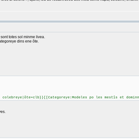
 sont totes sol minme livea.
categoreye dins ene ôte.
' colebreye|ôte=clb}}[[Categoreye:Modeles po les mestîs et domin
yes.