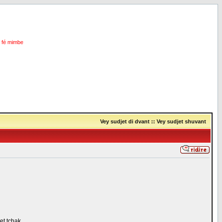
i fé mimbe
Vey sudjet di dvant
::
Vey sudjet shuvant
 et tchak.