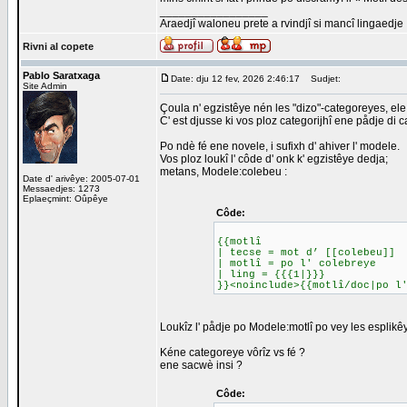
_________________
Araedjî waloneu prete a rvindjî si mancî lingaedje
Rivni al copete
Pablo Saratxaga
Date: dju 12 fev, 2026 2:46:17
Sudjet:
Site Admin
Çoula n' egzistêye nén les "dizo"-categoreyes, ele
C' est djusse ki vos ploz categorijhî ene pådje di 
Po ndè fé ene novele, i sufixh d' ahiver l' modele.
Vos ploz loukî l' côde d' onk k' egzistêye dedja;
metans, Modele:colebeu :
Date d' arivêye: 2005-07-01
Messaedjes: 1273
Eplaeçmint: Oûpêye
Côde:
{{motlî
| tecse = mot d’ [[colebeu]]
| motlî = po l' colebreye
| ling = {{{1|}}}
}}<noinclude>{{motlî/doc|po l
Loukîz l' pådje po Modele:motlî po vey les esplikê
Kéne categoreye vôrîz vs fé ?
ene sacwè insi ?
Côde: