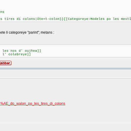
ons
es tires di colons|ôte=t-colon}}[[Categoreye:Modeles po les mest
ete li categoreye "parint"; metans :
o les nos d' oujhea]]
o l' colebreye]]
%C3%AE_do_walon_po_les_tires_di_colons