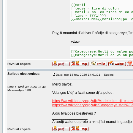
{{motlî
| tecse = tire di colon
| motlî = po les tires di col
| ling = {{{1|}}}
}}<noinclude>{{motlî/doc|po l
Poy, å moumint d' ahiver l' pâdje di categoreye, î m
Côde:
[[Categoreye:Motlî do walon p
[[Categoreye:Motlî do walon p
Rivni al copete
Scribus electronicus
Date: mie 18 fev, 2026 14:01:21
Sudjet:
Merci savoz.
Date d' arivêye: 2024-03-30
Messaedjes: 509
Vola çou k' dj' a fwait come dj' a polou.
https://wa.wiktionary.org/wiki/Modele:tire_di_colon
https://wa.wiktionary.org/wiki/Categoreye:Motl
A dju fwait des biestreyes ?
_________________
Araedjî waloneu prete a rvindjî si mancî lingaedje
Rivni al copete