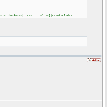
îs et dominnes|tires di colons]]</noinclude>