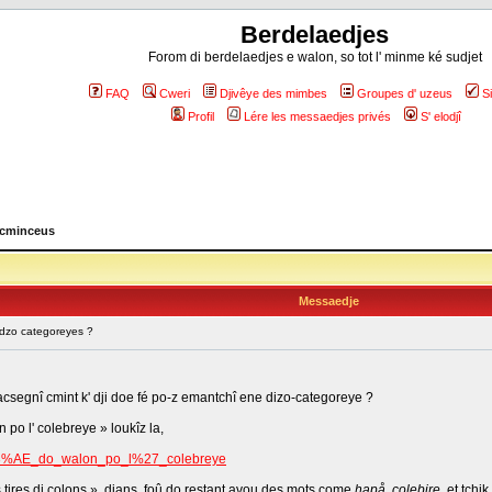
Berdelaedjes
Forom di berdelaedjes e walon, so tot l' minme ké sudjet
FAQ
Cweri
Djivêye des mimbes
Groupes d' uzeus
S
Profil
Lére les messaedjes privés
S' elodjî
 cminceus
Messaedje
 dzo categoreyes ?
acsegnî cmint k' dji doe fé po-z emantchî ene dizo-categoreye ?
 po l' colebreye » loukîz la,
tl%C3%AE_do_walon_po_l%27_colebreye
es tires di colons », djans, foû do restant avou des mots come
hapå, colebire
, et tchik