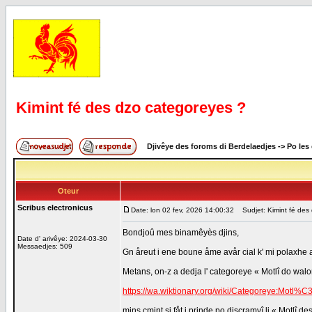
Kimint fé des dzo categoreyes ?
Djivêye des foroms di Berdelaedjes
->
Po les
Oteur
Scribus electronicus
Date: lon 02 fev, 2026 14:00:32
Sudjet: Kimint fé des
Bondjoû mes binamêyès djins,
Date d' arivêye: 2024-03-30
Messaedjes: 509
Gn åreut i ene boune åme avår cial k' mi polaxhe 
Metans, on-z a dedja l' categoreye « Motlî do walon
https://wa.wiktionary.org/wiki/Categoreye:Mo
mins cmint si fåt i prinde po discramyî li « Motlî d