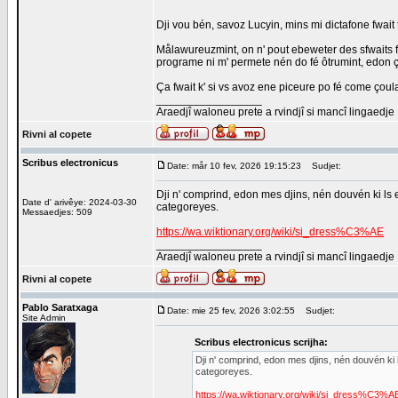
Dji vou bén, savoz Lucyin, mins mi dictafone fwait t
Målawureuzmint, on n' pout ebeweter des sfwaits fit
programe ni m' permete nén do fé ôtrumint, edon 
Ça fwait k' si vs avoz ene piceure po fé come çoula 
_________________
Araedjî waloneu prete a rvindjî si mancî lingaedje
Rivni al copete
Scribus electronicus
Date: mår 10 fev, 2026 19:15:23
Sudjet:
Dji n' comprind, edon mes djins, nén douvén ki ls 
Date d' arivêye: 2024-03-30
categoreyes.
Messaedjes: 509
https://wa.wiktionary.org/wiki/si_dress%C3%AE
_________________
Araedjî waloneu prete a rvindjî si mancî lingaedje
Rivni al copete
Pablo Saratxaga
Date: mie 25 fev, 2026 3:02:55
Sudjet:
Site Admin
Scribus electronicus scrijha:
Dji n' comprind, edon mes djins, nén douvén ki 
categoreyes.
https://wa.wiktionary.org/wiki/si_dress%C3%A