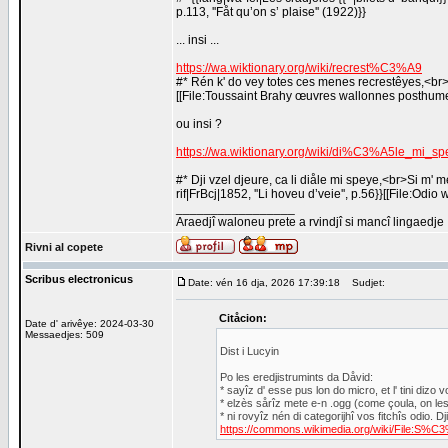
p.113, ''Fåt qu’on s’ plaise'' (1922)}}
... insi ...
https://wa.wiktionary.org/wiki/recrest%C3%A9
#* Rén k' do vey totes ces menes recrestêyes,<br>Li 
[[File:Toussaint Brahy œuvres wallonnes posthum
ou insi ?
https://wa.wiktionary.org/wiki/di%C3%A5le_mi_sp
#* Dji vzel djeure, ca li diåle mi speye,<br>Si m' m
rif|FrBcj|1852, ''Li hoveu d’veie'', p.56}}[[File:Odi
_________________
Araedjî waloneu prete a rvindjî si mancî lingaedje
Rivni al copete
Scribus electronicus
Date: vén 16 dja, 2026 17:39:18
Sudjet:
Citåcion:
Date d' arivêye: 2024-03-30
Messaedjes: 509
Dist i Lucyin
Po les eredjistrumints da Dåvid:
* sayîz d' esse pus lon do micro, et l' tini diz
* elzès sårîz mete e-n .ogg (come çoula, on les ôr
* ni rovyîz nén di categorijhî vos fitchîs odio. Dji
https://commons.wikimedia.org/wiki/File:S%C