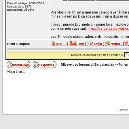
Date d' arivêye: 2005-07-01
Messaedjes: 1273
Eplaeçmint: Oûpêye
Vos vloz dire, k' i gn a nén ene categoreye "årtike 
mins i n' a rén po k' ça soeye insi, i gn a djusse on l
I fåreut, purade ki d' mete on simpe loyén, eployî 
come on ndè cåze cial :
https://berdelaedje.walon
eyet l' modele pôreut, adon, sititchî otomaticmint 
Rivni al copete
Mostrer les messaedjes des dierin(ne)s:
Djivêye des foroms di Berdelaedjes
->
Po les
Pådje
1
so
1
Powered