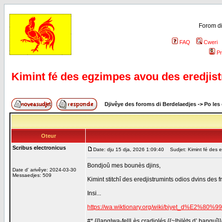
Forom di
FAQ
Cweri
Pr
Kimint fé des egzimpes avou des eredjis
Djivêye des foroms di Berdelaedjes
->
Po les
Oteur
Scribus electronicus
Date: dju 15 dja, 2026 1:09:40
Sudjet: Kimint fé des e
Bondjoû mes bounès djins,
Date d' arivêye: 2024-03-30
Messaedjes: 509
Kimint stitchî des eredjistrumints odios dvins des 
Insi...
https://wa.wiktionary.org/wiki/biyet_d%E2%8
#* {{lang|wa-fel|Lès cradjolés {{~|bilèts d’ banquî}