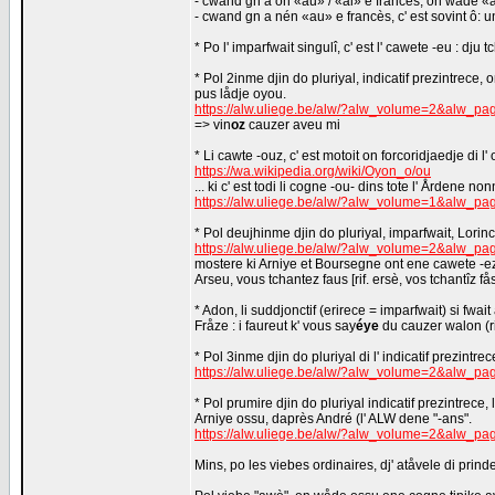
- cwand gn a on «au» / «al» e francès, on wåde «au
- cwand gn a nén «au» e francès, c' est sovint ô: 
* Po l' imparfwait singulî, c' est l' cawete -eu : dju t
* Pol 2inme djin do pluriyal, indicatif prezintrece, 
pus lådje oyou.
https://alw.uliege.be/alw/?alw_volume=2&alw_p
=> vin
oz
cauzer aveu mi
* Li cawte -ouz, c' est motoit on forcoridjaedje di l
https://wa.wikipedia.org/wiki/Oyon_o/ou
... ki c' est todi li cogne -ou- dins tote l' Årdene no
https://alw.uliege.be/alw/?alw_volume=1&alw_p
* Pol deujhinme djin do pluriyal, imparfwait, Lorinc
https://alw.uliege.be/alw/?alw_volume=2&alw_p
mostere ki Arniye et Boursegne ont ene cawete -ez 
Arseu, vous tchantez faus [rif. ersè, vos tchantîz fås
* Adon, li suddjonctif (erirece = imparfwait) si fwa
Fråze : i faureut k' vous say
éye
du cauzer walon (ri
* Pol 3inme djin do pluriyal di l' indicatif prezintrece,
https://alw.uliege.be/alw/?alw_volume=2&alw_p
* Pol prumire djin do pluriyal indicatif prezintrece
Arniye ossu, daprès André (l' ALW dene "-ans".
https://alw.uliege.be/alw/?alw_volume=2&alw_p
Mins, po les viebes ordinaires, dj' atåvele di prin