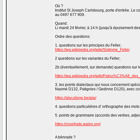
Où ?
Institut St Joseph Carlsbourg, porte d'entrée. L
au 0497 677 909.
Quand:
Li mardi 24 février, à 14 h (jusqu'à épuisement des
Ordre des questions:
1. questions sur les principes du Feller;
https://wa.wikipedia.org/wiki/Sistinme_Feller
2 questions sur les variantes du Feller;
2b (éventuellement, sur demande) questions sur le
https://wa.wikipedia.org/wiki/Patou%C3%A8_des
3. les points dialectaux qui nous concernent spéci
Naomé D132, Patignies / Gedinne D120), avec cons
https://alw.uliege.be/alw/
4. questions particulières d' orthographe des mots
5. points de grammaire (accords des verbes, adjecti
https://croejhete.walon.org/
A bénrade ?