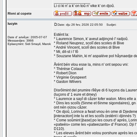
_________________
Li ci ki n' a k' on toû n' vike k' on djoû.
Rivni al copete
lucyin
Date: dju 26 fev, 2026 22:05:50
Sudjet:
Estént la:
Date d' arivêye: 2005-07-07
* Laurence Simon, k' aveut adjinçné l' radjoû.
Messaedjes: 3966
* Roland Neuprez, scolî des scoles di Bive
Eplaeçmint: Sidi Smayil, Marok
* André Vincent, scolî des scoles di Bive
* Mi, dit-st i l' fô
* Souzane Mahin, ki m' aspaléve pol håynaedje d
Årént bén vlou esse la, mins n' ont sepou vni:
* Thérèse Colaud
* Robert Dion
* Virginie Gryspeert
* Gaston Wilvers
Disrôlmint del prumire rîlêye di 6 luçons da Laure
(luçons d' 1 eure et dmey)
* Laurence a sayî di cåzer tofer walon. Mins elle 
* Dins les scolîs (5inme et 6inme sigondaires), gn a
ont nén oizou cåzer.
* On djoû, Lorince a fwait vnou èn ome di Djedene
[
interaction
] inte lu et les scolîs (estént i djinnés ?)
* Come soûmint [
base
] po les cours d' après, Lori
«patwès» come les «patwezants» d' France). Dji l' a 
D110).
* Les eleves årént bén volou porshure après les c