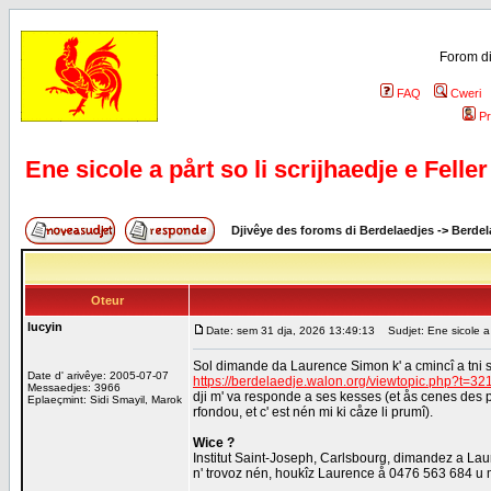
Forom di
FAQ
Cweri
Pr
Ene sicole a pårt so li scrijhaedje e Feller 
Djivêye des foroms di Berdelaedjes
->
Berdel
Oteur
lucyin
Date: sem 31 dja, 2026 13:49:13
Sudjet: Ene sicole a på
Sol dimande da Laurence Simon k' a cmincî a tni s
Date d' arivêye: 2005-07-07
https://berdelaedje.walon.org/viewtopic.php?t=32
Messaedjes: 3966
dji m' va responde a ses kesses (et ås cenes des på
Eplaeçmint: Sidi Smayil, Marok
rfondou, et c' est nén mi ki cåze li prumî).
Wice ?
Institut Saint-Joseph, Carlsbourg, dimandez a Laure
n' trovoz nén, houkîz Laurence å 0476 563 684 u 