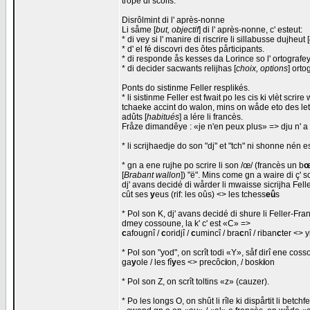
trope di scolîs.
Disrôlmint di l' après-nonne
Li såme [
but, objectif
] di l' après-nonne, c' esteut:
* di vey si l' manire di riscrire li sillabusse dujheut [
* d' el fé discovri des ôtes pårticipants.
* di responde ås kesses da Lorince so l' ortografeye
* di decider sacwants relijhas [
choix, options
] orto
Ponts do sistinme Feller resplikés.
* li sistinme Feller est fwait po les cis ki vlèt scr
tchaeke accint do walon, mins on wåde eto des let
adûts [
habitués
] a lére li francès.
Fråze dimandêye : «je n'en peux plus» => dju n' a p
* li scrijhaedje do son "dj" et "tch" ni shonne nén
* gn a ene rujhe po scrire li son /œ/ (francès un b
œ
[
Brabant wallon
]) "ë". Mins come gn a waire di ç' s
dj' avans decidé di wårder li mwaisse sicrijha Fel
cût ses
y
eus (rif: les oûs) <> les tchess
eû
s
* Pol son K, dj' avans decidé di shure li Feller-Fr
dmey cossoune, la k' c' est «C» =>
c
afougnî /
c
oridjî /
c
umincî / bra
c
nî / riban
c
ter <> y
* Pol son "yod", on scrît todi «Y», såf dirî ene coss
ga
y
ole / les fî
y
es <> precôc
i
on, / bosk
i
on
* Pol son Z, on scrît toltins «z» (cauzer).
* Po les longs O, on shût li rîle ki dispårtit li betch