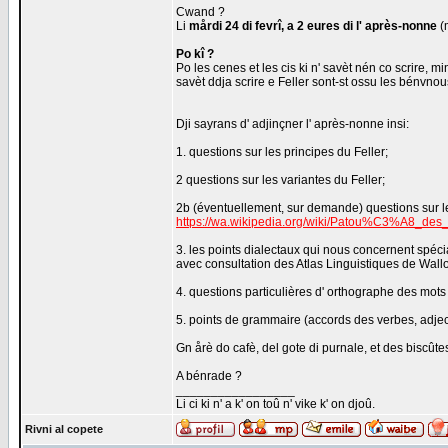
Cwand ?
Li
mårdi 24 di fevrî, a 2 eures di l' après-nonne
(m
Po kî ?
Po les cenes et les cis ki n' savèt nén co scrire, mi
savèt ddja scrire e Feller sont-st ossu les bénvnous
Dji sayrans d' adjinçner l' après-nonne insi:
1. questions sur les principes du Feller;
2 questions sur les variantes du Feller;
2b (éventuellement, sur demande) questions sur le
https://wa.wikipedia.org/wiki/Patou%C3%A8_des
3. les points dialectaux qui nous concernent spéc
avec consultation des Atlas Linguistiques de Wallo
4. questions particulières d' orthographe des mots
5. points de grammaire (accords des verbes, adjecti
Gn årè do cafè, del gote di purnale, et des bisc
A bénrade ?
_________________
Li ci ki n' a k' on toû n' vike k' on djoû.
Rivni al copete