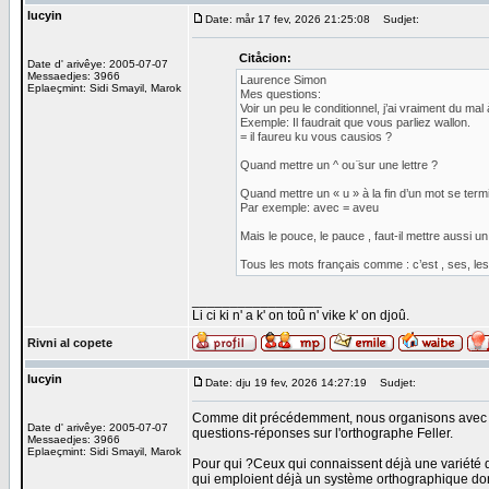
lucyin
Date: mår 17 fev, 2026 21:25:08
Sudjet:
Citåcion:
Date d' arivêye: 2005-07-07
Messaedjes: 3966
Laurence Simon
Eplaeçmint: Sidi Smayil, Marok
Mes questions:
Voir un peu le conditionnel, j’ai vraiment du mal à
Exemple: Il faudrait que vous parliez wallon.
= il faureu ku vous causios ?
Quand mettre un ^ ou ̈sur une lettre ?
Quand mettre un « u » à la fin d’un mot se termi
Par exemple: avec = aveu
Mais le pouce, le pauce , faut-il mettre aussi un 
Tous les mots français comme : c’est , ses, les, .
_________________
Li ci ki n' a k' on toû n' vike k' on djoû.
Rivni al copete
lucyin
Date: dju 19 fev, 2026 14:27:19
Sudjet:
Comme dit précédemment, nous organisons avec La
Date d' arivêye: 2005-07-07
questions-réponses sur l'orthographe Feller.
Messaedjes: 3966
Eplaeçmint: Sidi Smayil, Marok
Pour qui ?Ceux qui connaissent déjà une variété d
qui emploient déjà un système orthographique donn