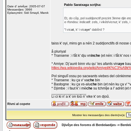
Pablo Saratxaga scrijha:
Date d' arivêye: 2005-07-07
Messaedjes: 3966
Eplaeçmint: Sidi Smayil, Marok
Et, do côp, pol suddjonctif prezint 3inme djin et
e rfondou: indicatif: zels, i vikèt/vicnut; k' zels
"i vic
at
, k' i vic
aye
" dabôrd ?
taiss k' oyi, mins gn a nén 2 suddjonctifs di nosse 
å pluriyal
* Transene : i fåt k' dju vn
inche
(et nén: i fåt k' nos 
* Arniye: Dj’aurë binn vlu qu’ les afants vin
aye
bau
https://wa.wikipedia.org/wiki/Arniye#K%C3%
Pol singulî ossu po sacwants viebes del cénkinme 
* Transene : ku ça v' va
che
bin
* Bastogne : ku ça vs-alu
che
bin (et nén ku ça v' *
* Djimbe : i faut k' i mè
che
su tchmîje a l' adrèt (et né
_________________
Li ci ki n' a k' on toû n' vike k' on djoû.
Rivni al copete
Mostrer les messaedjes des dierin(ne)s:
Djivêye des foroms di Berdelaedjes
->
Berdel