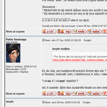
Pol viebe "awè", on wåde ossu ene cogne tipike avo
Shuvance :
* Motoit bén ki dji vénrè djåzer avou les scolîs li
* Dji dmandrè a Lorince po vey si dj' pou eplaidî si
_________________
Li ci ki n' a k' on toû n' vike k' on djoû.
Candjî pol dierin côp pa lucyin, li sem 28 fev, 2026 0:37:57
Rivni al copete
Pablo Saratxaga
Date: vén 27 fev, 2026 22:38:35
Sudjet:
Site Admin
lucyin scrijha:
* Pol 3inme djin do pluriyal di l' indicatif prezintre
https://alw.uliege.be/alw/?alw_volume=2&alw_
Date d' arivêye: 2005-07-01
Messaedjes: 1273
Et, do côp, pol suddjonctif prezint 3inme djin eto ?
Eplaeçmint: Oûpêye
e rfondou: indicatif: zels, i vikèt/vicnut; k' zels, i 
"i vic
at
, k' i vic
aye
" dabôrd ?
(et, li cawete -åjhe des sustantifs fwaits so des vie
Rivni al copete
lucyin
Date: sem 28 fev, 2026 0:24:43
Sudjet: