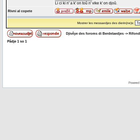
Li ci ki n' a k' on toû n' vike k' on djoû.
Rivni al copete
Mostrer les messaedjes des dierin(ne)s:
Djivêye des foroms di Berdelaedjes
->
Rifond
Pådje
1
so
1
Powered