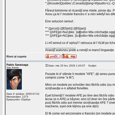
* {{écouter|Québec (Canada)||lang=fr|audio=LL-Q
Fåreut tolminme el ricandjî ene miete, pinse dju. P
Avou ça ki l' modele francès n' a nén wikifyî les d
Ene solucion sereut :
** {{prcoi}} {{BS|xh}} {{BS|ae}}
*** {{AFE|pl=Na1|kʀɛ.ˈʃaʧ|odio=Wa-crèchadje.ogg
*** {{AFE|pl=Ni1|kʀɛ.ˈʃaːʧ|odio=Wa-crèchâdje.ogg
Li mî sereut co d' eployî l' rahouca di l' ALW po tc
_________________
Araedjî waloneu prete a rvindjî si mancî lingaedje
Rivni al copete
Pablo Saratxaga
Date: mie 25 fev, 2026 1:43:07
Sudjet:
Site Admin
Purade ki d' sitinde li modele "AFE", dji sereu pu
compris come "a fé").
Mins on modele po schoûter des fitchîs odio (ou m
scrijhaedje e-n alfabet fonetike.
Date d' arivêye: 2005-07-01
Eyet tcherdjî l' modele AFE po lére des fitchîs odi
Messaedjes: 1273
tecse (e-n AFE) a håyner, sins lzî dner èn ôre pårti
Eplaeçmint: Oûpêye
pus) fitchîs odio pol minme sicrijhaedje AFE ? (me
machene, eyet onk léjhou pa ene djin)
El fé come sol wiccionaire e francès (on modele po