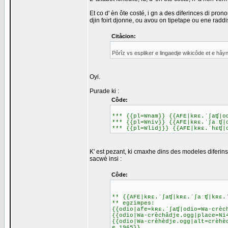
Et co d' èn ôte costé, i gn a des diferinces di pro
djin foirt djonne, ou avou on tipetape ou ene raddi
Citåcion:
Pôrîz vs espliker e lingaedje wikicôde et e håy
Oyi.
Purade ki :
Côde:
*** {{pl=Wnam}} {{AFE|kʀɛ.ˈʃaʧ|o
*** {{pl=Wniv}} {{AFE|kʀɛ.ˈʃaːʧ|
*** {{pl=Wlidj}} {{AFE|kʀɛ.ˈhɛʧ|
K' est pezant, ki cmaxhe dins des modeles diferins 
sacwè insi :
Côde:
** {{AFE|kʀɛ.ˈʃaʧ|kʀɛ.ˈʃaːʧ|kʀɛ.
** egzimpes:
{{odio|afe=kʀɛ.ˈʃaʧ|odio=Wa-crèc
{{odio|Wa-crèchâdje.ogg|place=Ni
{{odio|Wa-crèhèdje.ogg|alt=crèhè
e 1965}}.