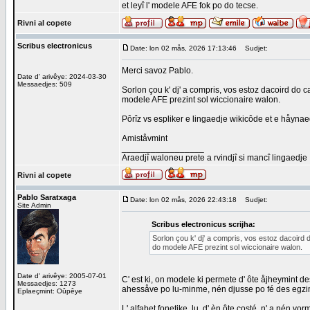
et leyî l' modele AFE fok po do tecse.
Rivni al copete
Scribus electronicus
Date: lon 02 mås, 2026 17:13:46
Sudjet:
Merci savoz Pablo.
Date d' arivêye: 2024-03-30
Messaedjes: 509
Sorlon çou k' dj' a compris, vos estoz dacoird do ca
modele AFE prezint sol wiccionaire walon.
Pôrîz vs espliker e lingaedje wikicôde et e håynaed
Amiståvmint
_________________
Araedjî waloneu prete a rvindjî si mancî lingaedje
Rivni al copete
Pablo Saratxaga
Date: lon 02 mås, 2026 22:43:18
Sudjet:
Site Admin
Scribus electronicus scrijha:
Sorlon çou k' dj' a compris, vos estoz dacoird do
do modele AFE prezint sol wiccionaire walon.
Date d' arivêye: 2005-07-01
C' est ki, on modele ki permete d' ôte åjheymint des
Messaedjes: 1273
ahessåve po lu-minme, nén djusse po fé des egzim
Eplaeçmint: Oûpêye
L' alfabet fonetike, lu, d' èn ôte costé, n' a nén v