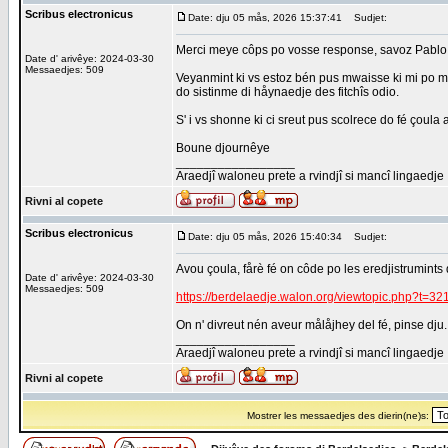
Scribus electronicus
Date: dju 05 mås, 2026 15:37:41
Sudjet:
Merci meye côps po vosse response, savoz Pablo
Date d' arivêye: 2024-03-30
Messaedjes: 509
Veyanmint ki vs estoz bén pus mwaisse ki mi po m
do sistinme di håynaedje des fitchîs odio.
S' i vs shonne ki ci sreut pus scolrece do fé çoula
Boune djournêye
_________________
Araedjî waloneu prete a rvindjî si mancî lingaedje
Rivni al copete
Scribus electronicus
Date: dju 05 mås, 2026 15:40:34
Sudjet:
Avou çoula, fårè fé on côde po les eredjistrumints 
Date d' arivêye: 2024-03-30
Messaedjes: 509
https://berdelaedje.walon.org/viewtopic.php?t=32
On n' divreut nén aveur målåjhey del fé, pinse dju.
_________________
Araedjî waloneu prete a rvindjî si mancî lingaedje
Rivni al copete
Mostrer les messaedjes des dierin(ne)s: