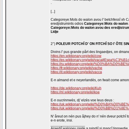
·
[...]
Categoreye:Mots do walon avou l' betchfessî xh 
eredjistrumints odios
Categoreye:Mots do walon 
Categoreye:Mots do walon avou des eredjistrumi
Lidje
2°)
POLEUR POTCHÎ D' ON FITCHÎ SO l' ÔTE S
Divins l' pus grande pårt des lingaedjes, on dmane s
https://en.wiktionary.org/wiki/cow
https://es.wiktionary.org/wiki/vaca#Espa%C3%B1o
https://ru.wiktionary.org/wiki/%D0%BA%
https://fr.wiktionary.org/wiki/vache
https://it.wiktionary.org/wiki/vacca
E-n almand et e neyerlandès, on fwait come amon n
https://de.wiktionary.org/wiki/Kuh
https://nl.wiktionary.org/wiki/koe
E-n oucrinnwès, dj' elzès voe leus deus :
https://uk.wiktionary.org/wiki/%D0%BA%
https://uk.wiktionary.org/wiki/%D0%BB%
N' åreut on nén pus åjhey do n' nén dveur potchî to
e-n erote, insi.
_________________
Araedjî waloneu prete a rvindjî si mancî lingaedje