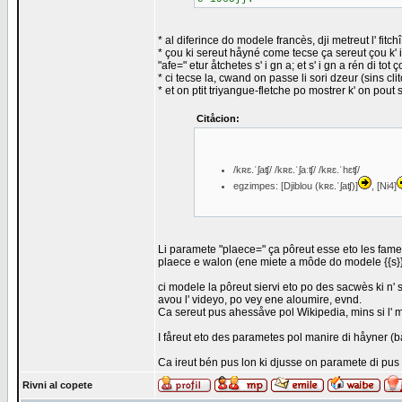
* al diferince do modele francès, dji metreut l' fi
* çou ki sereut håyné come tecse ça sereut çou k' i
"afe=" etur åtchetes s' i gn a; et s' i gn a rén di tot
* ci tecse la, cwand on passe li sori dzeur (sins clit
* et on ptit triyangue-fletche po mostrer k' on pout s
Citåcion:
/kʀɛ.ˈʃaʧ/ /kʀɛ.ˈʃaːʧ/ /kʀɛ.ˈhɛʧ/
egzimpes: [Djiblou (kʀɛ.ˈʃaʧ)]
, [Ni4]
Li paramete "plaece=" ça pôreut esse eto les fameu
plaece e walon (ene miete a môde do modele {{s}
ci modele la pôreut siervi eto po des sacwès ki n' 
avou l' videyo, po vey ene aloumire, evnd.
Ca sereut pus ahessåve pol Wikipedia, mins si l' m
I fåreut eto des parametes pol manire di håyner (b
Ca ireut bén pus lon ki djusse on paramete di pu
Rivni al copete