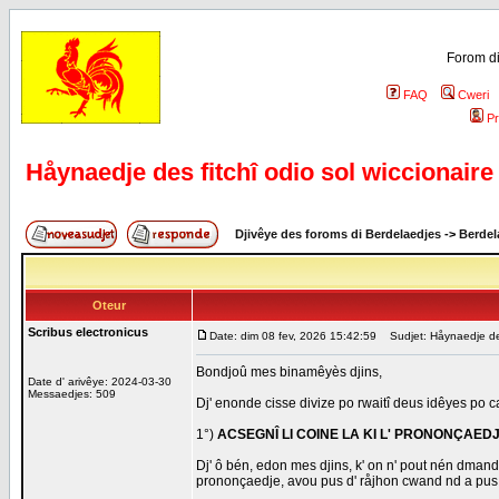
Forom di
FAQ
Cweri
Pr
Håynaedje des fitchî odio sol wiccionaire
Djivêye des foroms di Berdelaedjes
->
Berdel
Oteur
Scribus electronicus
Date: dim 08 fev, 2026 15:42:59
Sudjet: Håynaedje des 
Bondjoû mes binamêyès djins,
Date d' arivêye: 2024-03-30
Messaedjes: 509
Dj' enonde cisse divize po rwaitî deus idêyes po ca
1°)
ACSEGNÎ LI COINE LA KI L' PRONONÇAED
Dj' ô bén, edon mes djins, k' on n' pout nén dmand
prononçaedje, avou pus d' råjhon cwand nd a pus d'