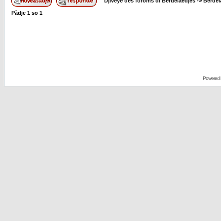
Djivêye des foroms di Berdelaedjes
->
Berdel
Pådje
1
so
1
Powered