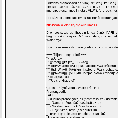
- diferins prononçaedjes : /ʀoːj.ˈtɛː/ /ʀoːj.ˈtæː/ /ʀoːj.ˈte/ /
ˈte/ /ʀoː.ˈtja/ /ʀoː.ˈt͡ʃa/ /ʀɔ̃.ˈtja/ /ʀɔ̃.ˈdja/ /ʀuː.ˈtja/ /ʀ
miersipepieuzmint e l’ notule ALW 8.77 ; (betchfess
Pol cåze, il atome kécfeye k' acsegnî l' prononçaed
https://wa.wiktionary.org/wiki/laecea
D' on costé, tos les lijheus n' kinoxhèt nén l' AFE, e
hagnon
ortografeyes
. Di l' ôte costé, çoula perm
Walonreye.
Ene idêye sereut do mete çoula dvins on wikicôde
=== {{H|prononçaedje}} ===
* {{WAFE}}
** {{prcoi}} {{BS|xh}} {{BS|ae}}
*** {{pl=Wnam}} {{AFE|kʀɛ.ˈʃaʧ|odio=Wa-crèchadj
*** {{pl=Wniv}} {{AFE|kʀɛ.ˈʃaːʧ|odio=Wa-crèchâdje
*** {{pl=Wlidj}} {{AFE|kʀɛ.ˈhɛʧ|odio=Wa-crèhèdje.
** {{pzc|kʀɛ.ˈʃɛʧ}}
* {{Ric|cre·xhaedje}}
Çoula s' håynêyreut a waire près insi :
Prononçaedje
· AFE :
_· diferins prononçaedjes (betchfessî xh), (betchfe
__· Nameur : /kʀɛ.ˈʃaʧ/ *(aschoûtez lu)
__· Niveles : /kʀɛ.ˈʃaːʧ/ *(aschoûtez lu)
__· Lidje : /kʀɛ.ˈhɛʧ/ *(aschoûtez lu)
_· prononçaedje zero-cnoxheu : /kʀɛ.ˈʃɛʧ/
· Ricepeures : cre·xhaedje