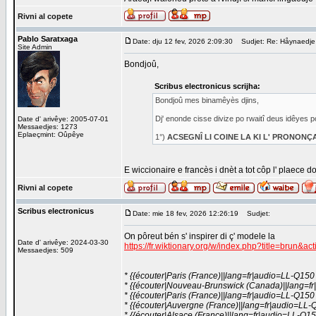
Rivni al copete
Pablo Saratxaga
Date: dju 12 fev, 2026 2:09:30
Sudjet: Re: Håynaedje de
Site Admin
Bondjoû,
Scribus electronicus scrijha:
Bondjoû mes binamêyès djins,
Dj' enonde cisse divize po rwaitî deus idêyes p
Date d' arivêye: 2005-07-01
Messaedjes: 1273
Eplaeçmint: Oûpêye
1°)
ACSEGNÎ LI COINE LA KI L' PRONONÇ
E wiccionaire e francès i dnèt a tot côp l' plaece do
Rivni al copete
Scribus electronicus
Date: mie 18 fev, 2026 12:26:19
Sudjet:
On pôreut bén s' inspirer di ç' modele la
Date d' arivêye: 2024-03-30
https://fr.wiktionary.org/w/index.php?title=brun&ac
Messaedjes: 509
* {{écouter|Paris (France)||lang=fr|audio=LL-Q150 (
* {{écouter|Nouveau-Brunswick (Canada)||lang=fr
* {{écouter|Paris (France)||lang=fr|audio=LL-Q150 
* {{écouter|Auvergne (France)||lang=fr|audio=LL-
* {{écouter|Alsace (France)||lang=fr|audio=LL-Q1