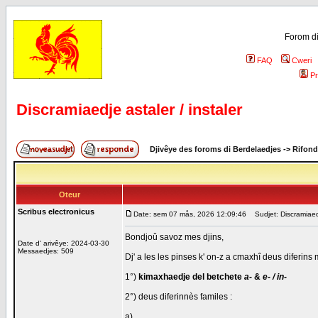
Forom di
FAQ
Cweri
Pr
Discramiaedje astaler / instaler
Djivêye des foroms di Berdelaedjes
->
Rifond
Oteur
Scribus electronicus
Date: sem 07 mås, 2026 12:09:46
Sudjet: Discramiaedje
Bondjoû savoz mes djins,
Date d' arivêye: 2024-03-30
Messaedjes: 509
Dj' a les les pinses k' on-z a cmaxhî deus diferins 
1°)
kimaxhaedje del betchete
a-
&
e- / in-
2°) deus diferinnès familes :
a)