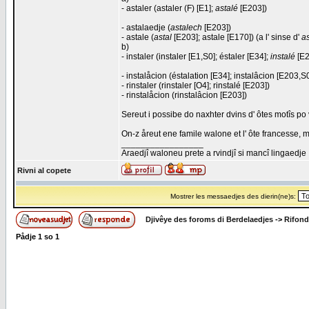
- astaler (astaler (F) [E1];
astalé
[E203])
- astalaedje (
astalech
[E203])
- astale (
astal
[E203]; astale [E170]) (a l' sinse d'
a
b)
- instaler (instaler [E1,S0]; éstaler [E34];
instalé
[E2
- instalåcion (éstalation [E34]; instalâcion [E203,S0
- rinstaler (rinstaler [O4]; rinstalé [E203])
- rinstalåcion (rinstalâcion [E203])
Sereut i possibe do naxhter dvins d' ôtes motîs po
On-z åreut ene famile walone et l' ôte francesse, m
_________________
Araedjî waloneu prete a rvindjî si mancî lingaedje
Rivni al copete
Mostrer les messaedjes des dierin(ne)s:
Djivêye des foroms di Berdelaedjes
->
Rifond
Pådje
1
so
1