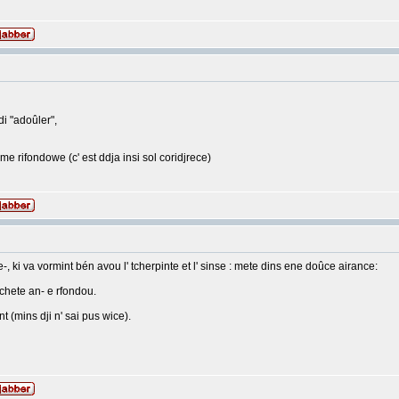
i "adoûler",
me rifondowe (c' est ddja insi sol coridjrece)
e e-, ki va vormint bén avou l' tcherpinte et l' sinse : mete dins ene doûce airance:
etchete an- e rfondou.
t (mins dji n' sai pus wice).