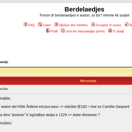
Berdelaedjes
Forom di berdelaedjes e walon, so tot l' minme ké sudjet
FAQ
Cweri
Djivêye des mimbes
Groupes d' uzeus
S
Profil
Lére les messaedjes privés
S' elodjî
aedje
Messaedje
doûler
lodjike
je; li walon del Hôte Årdene est pus peur => edoûler [E182 = live so Camille Gaspard
nse dins "ansiner" k' egzistêye dedja e 1329 => dobe rfondowe ?
noûler)