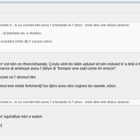
betchete e-, ki va vormint bén avou l' tcherpinte et l' sinse : mete dins ene doûce airance:
e - di betchete an- e rfondou.
 sourdant (mins dji n' sai pus wice).
- n' est nén on rfrancixhaedje. Çoula vént do latén
adulari
et nén
indulari
k' a dné e f
chance di
andouye
avou l' idêye di "tromper ene sakî come èn enocin".
wè on l' divreut ritni.
ereut ene miete fortcherdjî les djins avou des cognes du rawete, edon.
betchete e-, ki va vormint bén avou l' tcherpinte et l' sinse : mete dins ene doûce airance:
n' egzistêye nén e walon.
e]