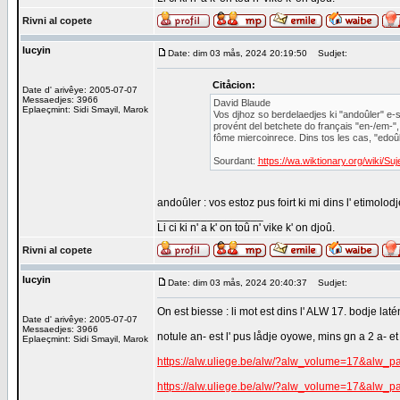
Rivni al copete
lucyin
Date: dim 03 mås, 2024 20:19:50
Sudjet:
Citåcion:
Date d' arivêye: 2005-07-07
Messaedjes: 3966
David Blaude
Eplaeçmint: Sidi Smayil, Marok
Vos djhoz so berdelaedjes ki "andoûler" e-st
provént del betchete do français "en-/em-", 
fôme miercoinrece. Dins tos les cas, "edoûl
Sourdant:
https://wa.wiktionary.org/wiki/S
andoûler : vos estoz pus foirt ki mi dins l' etimol
_________________
Li ci ki n' a k' on toû n' vike k' on djoû.
Rivni al copete
lucyin
Date: dim 03 mås, 2024 20:40:37
Sudjet:
On est biesse : li mot est dins l' ALW 17. bodje laté
Date d' arivêye: 2005-07-07
Messaedjes: 3966
notule an- est l' pus lådje oyowe, mins gn a 2 a- et
Eplaeçmint: Sidi Smayil, Marok
https://alw.uliege.be/alw/?alw_volume=17&alw_
https://alw.uliege.be/alw/?alw_volume=17&alw_
_________________