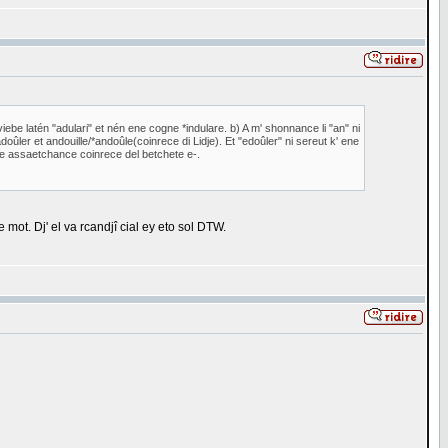
viebe latén "adulari" et nén ene cogne *indulare. b) A m' shonnance li "an" ni
ûler et andouille/*andoûle(coinrece di Lidje). Et "edoûler" ni sereut k' ene
ene assaetchance coinrece del betchete e-.
 mot. Dj' el va rcandjî cial ey eto sol DTW.