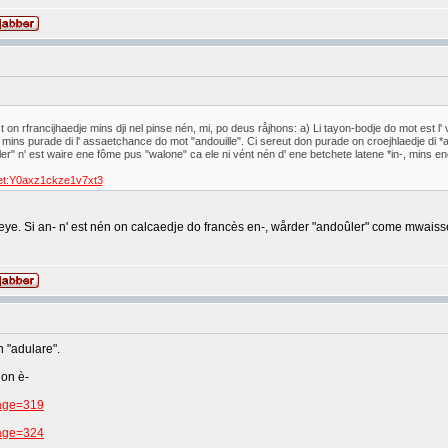
 on rfrancijhaedje mins dji nel pinse nén, mi, po deus råjhons: a) Li tayon-bodje do mot est l' 
mins purade di l' assaetchance do mot "andouille". Ci sereut don purade on croejhlaedje di *ado
er" n' est waire ene fôme pus "walone" ca ele ni vént nén d' ene betchete latene *in-, mins 
ujet:Y0axz1ckze1v7xt3
odjeye. Si an- n' est nén on calcaedje do francès en-, wårder "andoûler" come mwaisse
n "adulare".
 on è-
page=319
page=324