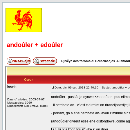
andoûler + edoûler
Djivêye des foroms di Berdelaedjes
->
Rifond
Oteur
lucyin
Date: dim 09 set, 2018 22:40:10
Sudjet: andoûler + e
andoûler : pus lådje oyowe <> edoûler : pus etimo
Date d' arivêye: 2005-07-07
Messaedjes: 3966
- li betchete an-, c' est clairmint on rfrancijhaed
Eplaeçmint: Sidi Smayil, Marok
- portant, gn a ene betchete an- avou l' minme si
(andoûdler divreut esse ene disfondowe, come ag
_________________
Li ci ki n' a k' on toû n' vike k' on djoû.