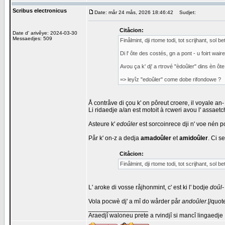
Scribus electronicus
Date: mår 24 mås, 2026 18:46:42
Sudjet:
Citåcion:
Date d' arivêye: 2024-03-30
Messaedjes: 509
Finålmint, dji rtome todi, tot scrijhant, sol 
Di l' ôte des costés, gn a pont - u foirt wair
Avou ça k' dj' a rtrové "èdoûler" dins èn ôte
=> leyîz "edoûler" come dobe rifondowe ?
Å contråve di çou k' on pôreut croere, il voyale an
Li ridaedje a/an est motoit à rcweri avou l' assaet
Asteure k'
edoûler
est sorcoinrece dji n' voe nén poc
Pår k' on-z a dedja
amadoûler
et
amidoûler
. Ci s
Citåcion:
Finålmint, dji rtome todi, tot scrijhant, sol 
L' aroke di vosse råjhonmint, c' est ki l' bodje
doûl-
Vola pocwè dj' a mî do wårder pår
andoûler
.[/quot
_________________
Araedjî waloneu prete a rvindjî si mancî lingaedje