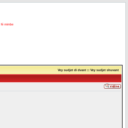
i fé mimbe
Vey sudjet di dvant
::
Vey sudjet shuvant