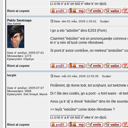
Li ci ki n' a k' on toû n' vike k' on djoû.
Rivni al copete
Pablo Saratxaga
Date: dim 01 mås, 2026 1:33:41
Sudjet:
Site Admin
I gn a eto "adoûler" dins E203 (Forir).
Clairmint "èdoûler" est on prononçaedje coinrece d
ki n' a nén stî tuzé come rifondowe.
Si pont d' avize contråve, on metreut "andoûler" co
Date d' arivêye: 2005-07-01
Messaedjes: 1273
Eplaeçmint: Oûpêye
Rivni al copete
lucyin
Date: mår 24 mås, 2026 12:53:35
Sudjet:
Finålmint, dji rtome todi, tot scrijhant, sol betchet
Date d' arivêye: 2005-07-07
Messaedjes: 3966
Di l' ôte des costés, gn a pont - u foirt waire - di b
Eplaeçmint: Sidi Smayil, Marok
Avou ça k' dj' a rtrové "èdoûler" dins èn ôte sourdan
=> leyîz "edoûler" come dobe rifondowe ?
_________________
Li ci ki n' a k' on toû n' vike k' on djoû.
Rivni al copete