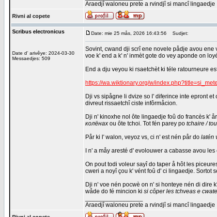
Araedjî waloneu prete a rvindjî si mancî lingaedje
Rivni al copete
Scribus electronicus
Date: mie 25 mås, 2026 16:43:56
Sudjet:
Sovint, cwand dji scrî ene novele pådje avou ene vie
Date d' arivêye: 2024-03-30
voe k' end a k' n' inmèt gote do vey aponde on loyé
Messaedjes: 509
End a dju veyou ki rsaetchèt ki téle ratourneure es
https://wa.wiktionary.org/w/index.php?title=si_m
Dji vs sipågne li dvize so l' diferince inte epront 
divreut rissaetchî ciste infôrmåcion.
Dji n' kinoxhe nol ôte lingaedje foû do francès k' 
колёнах
ou ôte tchoi. Tot fén parey po
tchaire / t
Pår ki l' walon, veyoz vs, ci n' est nén pår do
latén 
I n' a måy aresté d' evolouwer a cabasse avou les ôt
On pout todi voleur sayî do taper å hôt les piceur
cweri a noyî çou k' vént foû d' ci lingaedje. Sortot 
Dji n' voe nén pocwè on n' si honteye nén di dire k
wåde do fé mincion ki
si côper les tchveas e cwat
_________________
Araedjî waloneu prete a rvindjî si mancî lingaedje