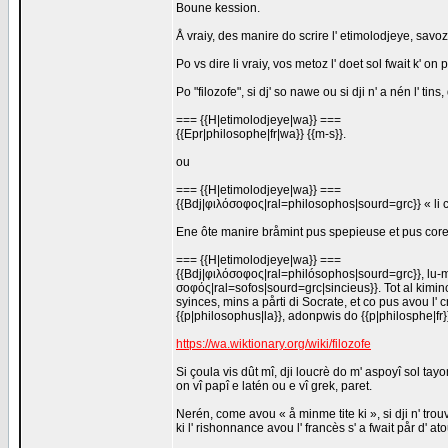
Boune kession.
Å vraiy, des manire do scrire l' etimolodjeye, savoz
Po vs dire li vraiy, vos metoz l' doet sol fwait k' on
Po "filozofe", si dj' so nawe ou si dji n' a nén l' tins,
=== {{H|etimolodjeye|wa}} ===
{{Epr|philosophe|fr|wa}} {{m-s}}.
ou
=== {{H|etimolodjeye|wa}} ===
{{Bdj|φιλόσοφος|ral=philosophos|sourd=grc}} « li
Ene ôte manire bråmint pus spepieuse et pus coreke 
=== {{H|etimolodjeye|wa}} ===
{{Bdj|φιλόσοφος|ral=philósophos|sourd=grc}}, lu-m
σοφός|ral=sofos|sourd=grc|sincieus}}. Tot al kimince
syinces, mins a pårti di Socrate, et co pus avou l' cr
{{p|philosophus|la}}, adonpwis do {{p|philosphe|fr}
https://wa.wiktionary.org/wiki/filozofe
Si çoula vis dût mî, dji loucrè do m' aspoyî sol tayo
on vî papî e latén ou e vî grek, paret.
Nerén, come avou « å minme tite ki », si dji n' tr
ki l' rishonnance avou l' francès s' a fwait pår d' a
_________________