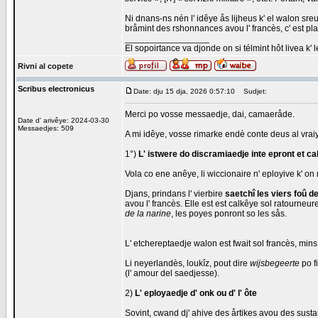
Ni dnans-ns nén l' idêye ås lijheus k' el walon sreu
bråmint des rshonnances avou l' francès, c' est pla
_________________
El sopoirtance va djonde on si télmint hôt livea k' 
Rivni al copete
Scribus electronicus
Date: dju 15 dja, 2026 0:57:10
Sudjet:
Merci po vosse messaedje, dai, camaeråde.
Date d' arivêye: 2024-03-30
Messaedjes: 509
A mi idêye, vosse rimarke endè conte deus al vraiy
1°)
L' istwere do discramiaedje inte epront et ca
Vola co ene anêye, li wiccionaire n' eployive k' o
Djans, prindans l' vierbire
saetchî les viers foû d
avou l' francès. Elle est est calkêye sol ratourneur
de la narine
, les poyes ponront so les sås.
L' etchereptaedje walon est fwait sol francès, mins
Li neyerlandès, loukîz, pout dire
wijsbegeerte
po f
(l' amour del saedjesse).
2)
L' eployaedje d' onk ou d' l' ôte
Sovint, cwand dj' ahive des årtikes avou des sustan