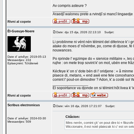
Av compris asteure ?
_________________
Araedjî waloneu prete a rvindjî si mancî lingaedje
Rivni al copete
Èl-Gueuye-Noere
Date: dju 15 dja, 2026 22:13:10
Sudjet:
Li problinme ni vént nén télmint del diferince k' i g
atake do moes d' nôvimbe, po, come di djusse, fé l' 
nouwances.
Date d' arivêye: 2019-05-13
Po rprinde l' egzimpe do « siervice militaire », les 
Messaedjes: 224
rujhe : on mete trop sovint k' on mot, ubén ene fråz
Eplaeçmint: Tchålerwè
Kécfeye k' on s' dote bén di l' oridjene : « å minme 
plaece di, metans, « end awè ene fele conoxhance ».
comint l' pout-on dimostrer ? Adon, k' a costé sol Wi
_________________
El sopoirtance va djonde on si télmint hôt livea k' 
Rivni al copete
Scribus electronicus
Date: vén 16 dja, 2026 17:21:07
Sudjet:
Citåcion:
Date d' arivêye: 2024-03-30
Messaedjes: 509
Mins nerén, comint çk' on pout dire ki « filozofe
Wiccionaire, il est noté platezak ki c' est on se