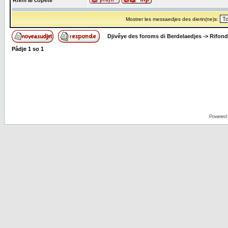
Rivni al copete
Mostrer les messaedjes des dierin(ne)s:
Djivêye des foroms di Berdelaedjes
->
Rifond
Pådje
1
so
1
Powered