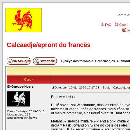
Forom di
FAQ
Cweri
Pr
Calcaedje/epront do francès
Djivêye des foroms di Berdelaedjes
->
Rifond
Oteur
Èl-Gueuye-Noere
Date: sem 10 dja, 2026 19:17:03
Sudjet: Calcaedje/ep
Bonswer tertos,
Dji lé sovint, sol Wiccionaire, dins les etimolodje
frazletes ki vegnnut bén do francès. Nouv côps so d
Date d' arivêye: 2019-05-13
di manire otomatike, sins rloukî dvant si l' mot co
Messaedjes: 224
Eplaeçmint: Tchålerwè
Metans, « siervice militaire » k' end a onk, oyida k'
drola ? Paski, cwand on rwaite do costé des ôtes l
service
», [IT] «
servizio militare
», etet. Portant, v