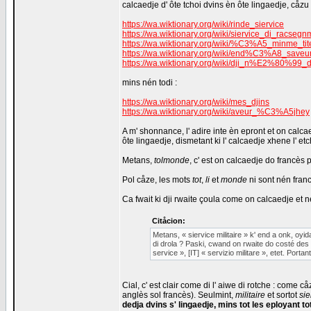
calcaedje d' ôte tchoi dvins èn ôte lingaedje, cåzu 
https://wa.wiktionary.org/wiki/rinde_siervice
https://wa.wiktionary.org/wiki/siervice_di_racsegn
https://wa.wiktionary.org/wiki/%C3%A5_minme_tit
https://wa.wiktionary.org/wiki/end%C3%A8_sa
https://wa.wiktionary.org/wiki/dji_n%E2%8
mins nén todi :
https://wa.wiktionary.org/wiki/mes_djins
https://wa.wiktionary.org/wiki/aveur_%C3%A5jhey
A m' shonnance, l' adire inte èn epront et on calcae
ôte lingaedje, dismetant ki l' calcaedje xhene l' et
Metans,
tolmonde
, c' est on calcaedje do francès 
Pol cåze, les mots
tot
,
li
et
monde
ni sont nén fran
Ca fwait ki dji rwaite çoula come on calcaedje et 
Citåcion:
Metans, « siervice militaire » k' end a onk, oyid
di drola ? Paski, cwand on rwaite do costé des ô
service », [IT] « servizio militare », etet. Porta
Cial, c' est clair come di l' aiwe di rotche : come 
anglès sol francès). Seulmint,
militaire
et sortot
sie
dedja dvins s' lingaedje, mins tot les eployant to