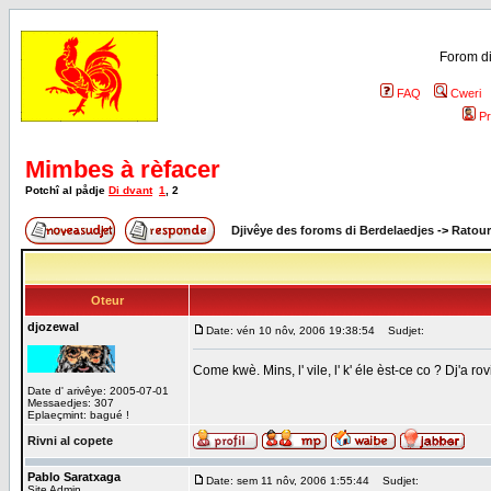
Forom di
FAQ
Cweri
Pr
Mimbes à rèfacer
Potchî al pådje
Di dvant
1
,
2
Djivêye des foroms di Berdelaedjes
->
Ratour
Oteur
djozewal
Date: vén 10 nôv, 2006 19:38:54
Sudjet:
Come kwè. Mins, l' vile, l' k' éle èst-ce co ? Dj'a rovi
Date d' arivêye: 2005-07-01
Messaedjes: 307
Eplaeçmint: bagué !
Rivni al copete
Pablo Saratxaga
Date: sem 11 nôv, 2006 1:55:44
Sudjet:
Site Admin