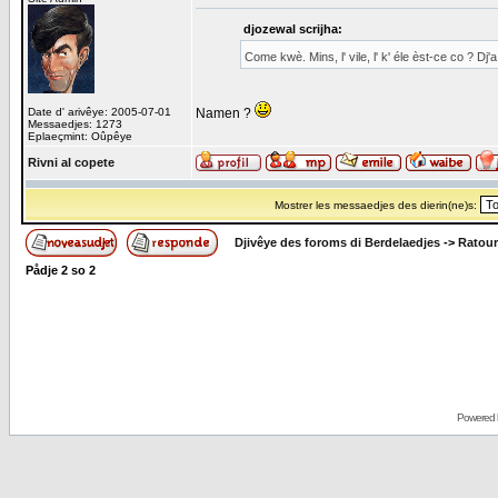
djozewal scrijha:
Come kwè. Mins, l' vile, l' k' éle èst-ce co ? Dj'a
Date d' arivêye: 2005-07-01
Namen ?
Messaedjes: 1273
Eplaeçmint: Oûpêye
Rivni al copete
Mostrer les messaedjes des dierin(ne)s:
Djivêye des foroms di Berdelaedjes
->
Ratour
Pådje
2
so
2
Powered