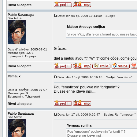
Rivni al copete
Pablo Saratxaga
Date: lon 04 djl, 2005 19:44:49
Sudjet:
Site Admin
Maisse Arsouye scrijha:
Si vos v'loz, dj'a fé on chinârd avou nosse bia 
Gråces.
Date d' arivêye: 2005-07-01
Messaedjes: 1273
Eplaeçmint: Oûpêye
djel a metou avou "(" "W" ")" come côde, come çou
Rivni al copete
Yernaux
Date: dim 16 djl, 2006 16:16:18
Sudjet: "emoticon"
Pou "emoticon" poukwe nin "grigndin" ?
Date d' arivêye: 2005-07-07
Djusse enne ideye insi....
Messaedjes: 9
Eplaeçmint: Tcharlerwè
Rivni al copete
Pablo Saratxaga
Date: lon 17 djl, 2006 0:29:47
Sudjet: Re: "emoticon"
Site Admin
Yernaux scrijha:
Pou "emoticon" poukwe nin "grigndin" ?
Djusse enne ideye insi....