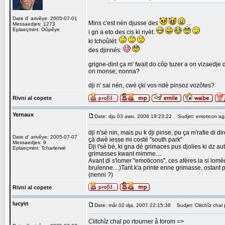
Date d' arivêye: 2005-07-01
Mins c'est nén djusse des
...
Messaedjes: 1273
Eplaeçmint: Oûpêye
i gn a eto des cis ki riyèt:
ki tchoûlèt:
des djinnés:
grigne-dint ça m' fwait do côp tuzer a on vizaedje d
on monse; nonna?
dji n' sai nén, cwè çki vos ndè pinsoz vozôtes?
Rivni al copete
Yernaux
Date: dju 03 awo, 2006 19:23:22
Sudjet: emoticon aga
dji n'sé nin, mais pu k dji pinse, pu ça m'rafie di di
Date d' arivêye: 2005-07-07
çà dwè iesse mi costé "south park"
Messaedjes: 9
Dji l'sé bé, ki gna dè grimaces pus djolies ki dz au
Eplaeçmint: Tcharlerwè
grimasses kwant mimme....
Avant di s'lomer "emoticons", ces afères la si lomè
brulenne....)Tant k'a printe enne grimasse, ostant pri
(nenni ?)
Rivni al copete
lucyin
Date: mår 02 dja, 2007 22:15:38
Sudjet: Clitchîz chal 
Clitchîz chal po rtourner å forom =>