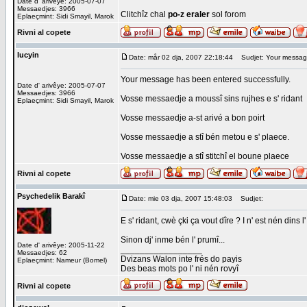
Date d' arivêye: 2005-07-07
Messaedjes: 3966
Clitchîz chal
po-z eraler
sol forom
Eplaeçmint: Sidi Smayil, Marok
Rivni al copete
lucyin
Date: mår 02 dja, 2007 22:18:44
Sudjet: Your message
Your message has been entered successfully.
Date d' arivêye: 2005-07-07
Messaedjes: 3966
Vosse messaedje a moussî sins rujhes e s' ridant
Eplaeçmint: Sidi Smayil, Marok
Vosse messaedje a-st arivé a bon poirt
Vosse messaedje a stî bén metou e s' plaece.
Vosse messaedje a stî stitchî el boune plaece
Rivni al copete
Psychedelik Barakî
Date: mie 03 dja, 2007 15:48:03
Sudjet:
E s' ridant, cwè çki ça vout dîre ? I n' est nén dins l' 
Sinon dj' inme bén l' prumî...
Date d' arivêye: 2005-11-22
_________________
Messaedjes: 62
Dvizans Walon inte frés do payis
Eplaeçmint: Nameur (Bomel)
Des beas mots po l' ni nén rovyî
Rivni al copete