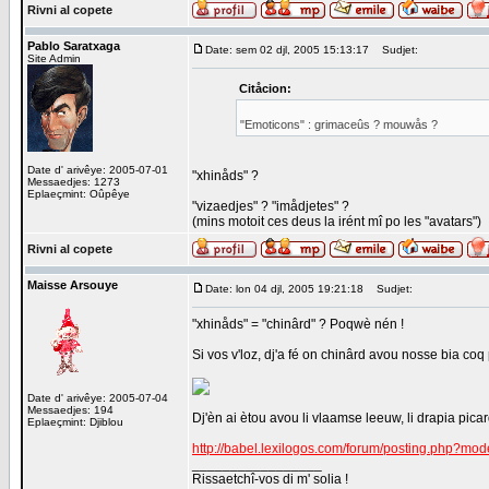
Rivni al copete
Pablo Saratxaga
Date: sem 02 djl, 2005 15:13:17
Sudjet:
Site Admin
Citåcion:
"Emoticons" : grimaceûs ? mouwås ?
Date d' arivêye: 2005-07-01
"xhinåds" ?
Messaedjes: 1273
Eplaeçmint: Oûpêye
"vizaedjes" ? "imådjetes" ?
(mins motoit ces deus la irént mî po les "avatars")
Rivni al copete
Maisse Arsouye
Date: lon 04 djl, 2005 19:21:18
Sudjet:
"xhinåds" = "chinârd" ? Poqwè nén !
Si vos v'loz, dj'a fé on chinârd avou nosse bia coq p
Date d' arivêye: 2005-07-04
Messaedjes: 194
Dj'èn ai ètou avou li vlaamse leeuw, li drapia picard,
Eplaeçmint: Djiblou
http://babel.lexilogos.com/forum/posting.php?mod
_________________
Rissaetchî-vos di m' solia !