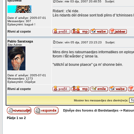
djozewal
Date: mie 03 dja, 2007 20:48:55
Sudjet:
Ridant : c'ki ride.
Lès ridants dèl drèsse sont todi plins d' tchinisses k
Date d' arivêye: 2005-07-01
Messaedjes: 307
Eplaeçmint: bagué !
Rivni al copete
Pablo Saratxaga
Date: vén 05 dja, 2007 23:15:23
Sudjet:
Site Admin
Mins dins les ratournaedjes informatikes on eploye "
forom i fåt wårder ç' sinse la.
"sititchî al boune plaece" ça m' shonne bén.
Date d' arivêye: 2005-07-01
Messaedjes: 1273
Eplaeçmint: Oûpêye
Rivni al copete
Mostrer les messaedjes des dierin(ne)s:
Djivêye des foroms di Berdelaedjes
->
Ratour
Pådje
1
so
2