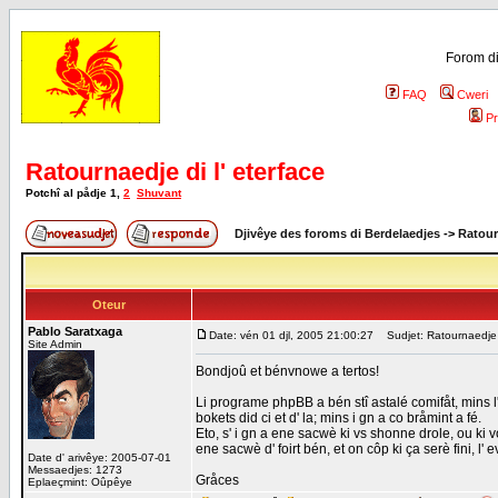
Forom di
FAQ
Cweri
Pr
Ratournaedje di l' eterface
Potchî al pådje
1
,
2
Shuvant
Djivêye des foroms di Berdelaedjes
->
Ratour
Oteur
Pablo Saratxaga
Date: vén 01 djl, 2005 21:00:27
Sudjet: Ratournaedje d
Site Admin
Bondjoû et bénvnowe a tertos!
Li programe phpBB a bén stî astalé comifåt, mins l'
bokets did ci et d' la; mins i gn a co bråmint a fé.
Eto, s' i gn a ene sacwè ki vs shonne drole, ou ki v
ene sacwè d' foirt bén, et on côp ki ça serè fini, l
Date d' arivêye: 2005-07-01
Messaedjes: 1273
Gråces
Eplaeçmint: Oûpêye