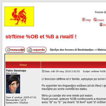
Forom di
FAQ
Cweri
Pr
strftime %OB et %B a rwaitî !
Djivêye des foroms di Berdelaedjes
->
Walot
Oteur
Pablo Saratxaga
Date: mår 29 may, 2018 2:42:02
Sudjet: strftime %OB e
Site Admin
Li fonccion strftime et s' famile, eployeye po scrir
Po sopoirter les lingaedjes eslåves (et ds ôtes) i g
mezåjhe po scrire comifåt les dates.
Mins ça candje eto ene miete pol walon.
Date d' arivêye: 2005-07-01
Paski pocwè, asteure %OB continouwrè a rtourner l
Messaedjes: 1273
avou "di" ou "d' " pa dvant: "di fevrî" eyet "d' oct
Eplaeçmint: Oûpêye