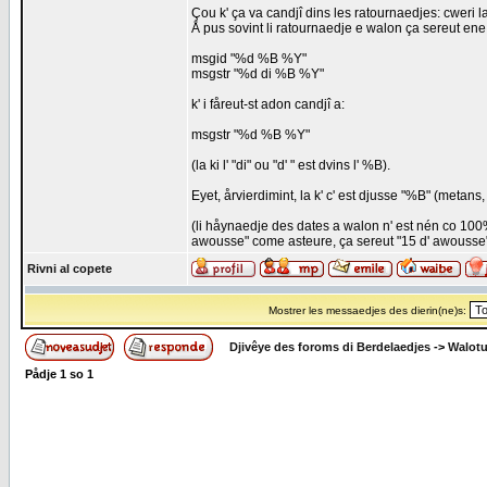
Çou k' ça va candjî dins les ratournaedjes: cweri la 
Å pus sovint li ratournaedje e walon ça sereut ene
msgid "%d %B %Y"
msgstr "%d di %B %Y"
k' i fåreut-st adon candjî a:
msgstr "%d %B %Y"
(la ki l' "di" ou "d' " est dvins l' %B).
Eyet, årvierdimint, la k' c' est djusse "%B" (metans,
(li håynaedje des dates a walon n' est nén co 100%
awousse" come asteure, ça sereut "15 d' awousse
Rivni al copete
Mostrer les messaedjes des dierin(ne)s:
Djivêye des foroms di Berdelaedjes
->
Walot
Pådje
1
so
1