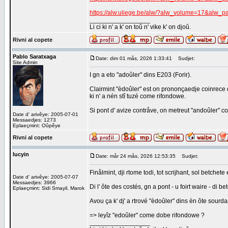
https://alw.uliege.be/alw/?alw_volume=17&alw_
_________________
Li ci ki n' a k' on toû n' vike k' on djoû.
Rivni al copete
Pablo Saratxaga
Date: dim 01 mås, 2026 1:33:41
Sudjet:
Site Admin
I gn a eto "adoûler" dins E203 (Forir).
Clairmint "èdoûler" est on prononçaedje coinrece d
ki n' a nén stî tuzé come rifondowe.
Si pont d' avize contråve, on metreut "andoûler" co
Date d' arivêye: 2005-07-01
Messaedjes: 1273
Eplaeçmint: Oûpêye
Rivni al copete
lucyin
Date: mår 24 mås, 2026 12:53:35
Sudjet:
Finålmint, dji rtome todi, tot scrijhant, sol betchet
Date d' arivêye: 2005-07-07
Messaedjes: 3966
Di l' ôte des costés, gn a pont - u foirt waire - di b
Eplaeçmint: Sidi Smayil, Marok
Avou ça k' dj' a rtrové "èdoûler" dins èn ôte sourdan
=> leyîz "edoûler" come dobe rifondowe ?
_________________