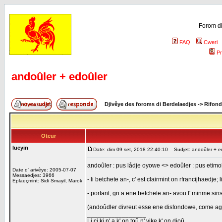
Forom di
FAQ
Cweri
Pr
andoûler + edoûler
Djivêye des foroms di Berdelaedjes
->
Rifond
Oteur
lucyin
Date: dim 09 set, 2018 22:40:10
Sudjet: andoûler + e
andoûler : pus lådje oyowe <> edoûler : pus etimo
Date d' arivêye: 2005-07-07
Messaedjes: 3966
- li betchete an-, c' est clairmint on rfrancijhaed
Eplaeçmint: Sidi Smayil, Marok
- portant, gn a ene betchete an- avou l' minme si
(andoûdler divreut esse ene disfondowe, come ag
_________________
Li ci ki n' a k' on toû n' vike k' on djoû.