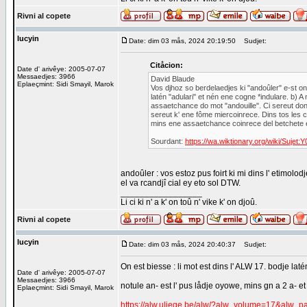
Rivni al copete
lucyin
Date: dim 03 mås, 2024 20:19:50
Sudjet:
Citåcion:
Date d' arivêye: 2005-07-07
Messaedjes: 3966
David Blaude
Eplaeçmint: Sidi Smayil, Marok
Vos djhoz so berdelaedjes ki "andoûler" e-st on 
latén "adulari" et nén ene cogne *indulare. b) A
assaetchance do mot "andouille". Ci sereut don p
sereut k' ene fôme miercoinrece. Dins tos les c
mins ene assaetchance coinrece del betchete 
Sourdant:
https://wa.wiktionary.org/wiki/Sujet
andoûler : vos estoz pus foirt ki mi dins l' etimol
el va rcandjî cial ey eto sol DTW.
_________________
Li ci ki n' a k' on toû n' vike k' on djoû.
Rivni al copete
lucyin
Date: dim 03 mås, 2024 20:40:37
Sudjet:
On est biesse : li mot est dins l' ALW 17. bodje laté
Date d' arivêye: 2005-07-07
Messaedjes: 3966
notule an- est l' pus lådje oyowe, mins gn a 2 a- et
Eplaeçmint: Sidi Smayil, Marok
https://alw.uliege.be/alw/?alw_volume=17&alw_