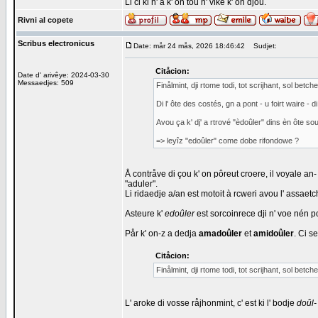
Li ci ki n' a k' on toû n' vike k' on djoû.
Rivni al copete
Scribus electronicus
Date: mår 24 mås, 2026 18:46:42
Sudjet:
Citåcion:
Date d' arivêye: 2024-03-30
Messaedjes: 509
Finålmint, dji rtome todi, tot scrijhant, sol betc
Di l' ôte des costés, gn a pont - u foirt waire - 
Avou ça k' dj' a rtrové "èdoûler" dins èn ôte sou
=> leyîz "edoûler" come dobe rifondowe ?
Å contråve di çou k' on pôreut croere, il voyale an
"aduler".
Li ridaedje a/an est motoit à rcweri avou l' assaet
Asteure k'
edoûler
est sorcoinrece dji n' voe nén poc
Pår k' on-z a dedja
amadoûler
et
amidoûler
. Ci s
Citåcion:
Finålmint, dji rtome todi, tot scrijhant, sol betc
L' aroke di vosse råjhonmint, c' est ki l' bodje
doûl-