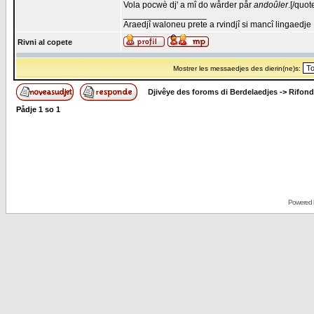
Vola pocwè dj' a mî do wårder pår
andoûler
.[/quot
_________________
Araedjî waloneu prete a rvindjî si mancî lingaedje
Rivni al copete
Mostrer les messaedjes des dierin(ne)s:
Djivêye des foroms di Berdelaedjes
->
Rifond
Pådje
1
so
1
Powered