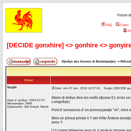
Forom di
FAQ
Cweri
Pr
[DECIDE gonxhire] <> gonhire <> gonyir
Djivêye des foroms di Berdelaedjes
->
Rifond
Oteur
lucyin
Date: vén 07 dec, 2018 14:57:01
Sudjet: [DECIDE gonx
Waire di dnêye dins les motîs (djusse E1 et les cis
Date d' arivêye: 2005-07-07
Lomgnêye).
Messaedjes: 3966
Eplaeçmint: Sidi Smayil, Marok
Pont d' sovnances d' on prononçaedje "ch", mins et
Mins on pôreut prinde li Y del Hôte Årdene (eredjist
avou Y.
U li cogne lidjwesse avou H, li seule ki shonne ave