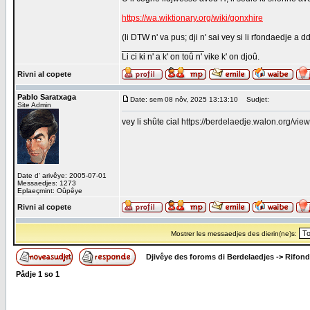
https://wa.wiktionary.org/wiki/gonxhire
(li DTW n' va pus; dji n' sai vey si li rfondaedje a d
_________________
Li ci ki n' a k' on toû n' vike k' on djoû.
Rivni al copete
Pablo Saratxaga
Date: sem 08 nôv, 2025 13:13:10
Sudjet:
Site Admin
vey li shûte cial
https://berdelaedje.walon.org/vie
Date d' arivêye: 2005-07-01
Messaedjes: 1273
Eplaeçmint: Oûpêye
Rivni al copete
Mostrer les messaedjes des dierin(ne)s:
Djivêye des foroms di Berdelaedjes
->
Rifond
Pådje
1
so
1