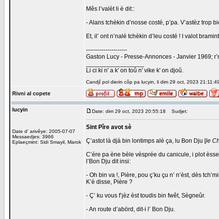
Mês l’valèt li è dit::
- Alans tchèkin d’nosse costé, p’pa. V’astèz trop 
Et, il’ ont n’nalé tchèkin d’leu costé ! I valot bramint
---------------------
Gaston Lucy - Presse-Annonces - Janvier 1969; r’m
_________________
Li ci ki n' a k' on toû n' vike k' on djoû.
Candjî pol dierin côp pa lucyin, li dim 29 oct, 2023 21:11:4
Rivni al copete
lucyin
Date: dim 29 oct, 2023 20:55:18
Sudjet:
Sint Pîre avot sè
Date d' arivêye: 2005-07-07
Messaedjes: 3966
Ç’astot là djà bin lontimps alè ça, lu Bon Dju [
le Ch
Eplaeçmint: Sidi Smayil, Marok
C’ére pa ène bèle vèsprée du canicule, i plot èsse 
l’Bon Dju dit insi:
- Oh bin va !, Pière, pou ç’ku çu n’ n’èst, dès tch’
K’è disse, Pière ?
- Ç’ ku vous f’jèz èst toudis bin fwêt, Sègneûr.
- An route d’abörd, dit-i l’ Bon Dju.