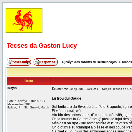
Tecses da Gaston Lucy
Djivêye des foroms di Berdelaedjes
->
Tecses
Oteur
lucyin
Date: mie 10 djl, 2019 14:11:51
Sudjet: Tecses da Ga
Lu trou dul Gaude
Date d' arivêye: 2005-07-07
Messaedjes: 3966
Sul tèritwâre du Bîve, dulé la Ptite Braguète, i gn
Eplaeçmint: Sidi Smayil, Marok
Èt vlà poucwè, wê.
Vlà bin des anées, alez, d’ ça, pa in dèr iviêr, i gn
On la loumot la Gaude. Astot-ç’ pask’ile fujot des
Mês ossi on djot k’ille astot sorcîre èt k’i falot s’a dè
On djot k’ile su tchindjot a biêsse èt des coups k’i 
Ça fwêt ku, dupwis des smwinnes èt des smwinnes, pu