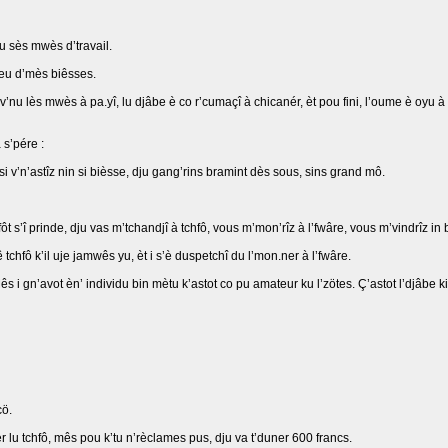
mu sès mwès d’travail.
yeu d’mès biêsses.
uv’nu lès mwès à pa.yî, lu djâbe è co r’cumaçî à chicanér, èt pou fini, l’oume è oyu à
 s’pére :
t si v’n’astîz nin si bièsse, dju gang’rins bramint dès sous, sins grand mô.
 fôt s’î prinde, dju vas m’tchandjî à tchfô, vous m’mon’rîz à l’fwâre, vous m’vindrîz in 
ê tchfô k’il uje jamwês yu, èt i s’è duspetchî du l’mon.ner à l’fwâre.
Mês i gn’avot èn’ individu bin mètu k’astot co pu amateur ku l’zötes. Ç’astot l’djâbe 
cö.
ner lu tchfô, mês pou k’tu n’rèclames pus, dju va t’duner 600 francs.