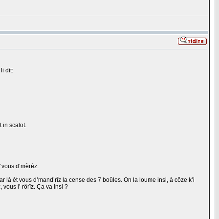
i dit:
 in scalot.
 k’vous d’mèrèz.
s par là èt vous d’mand’rîz la cense des 7 boûles. On la loume insi, à côze k’i
vous l’ rörîz. Ça va insi ?