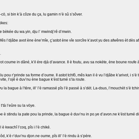
-cö, si bin k’à côze du ça, lu gamin n’è sû s’sôver.
ikes:
ne bèkée du wa.yin, dju l’ mwindj’rê d’mwin.
Mês l’djâbe avot ène ène’mîe, ç’astot ène vîe sorcîre k’avot yu des afwêres èt dès afron
.
rot coume in dâné, k’il ére djà d’avance. Il è foutu, avu sa nokète, ène boune roufe à
u pou r’prinde sa forme d’oume. Il astot tchfô, mês kan il è vu l’djâbe k’arivot, i s’è tch
i vite, l’ojê è duv’nu ène bague k’èst tumé s’la route.
u la bague à l’tère, ill’ l’è ramassé pîs l’è passé à s’dèt. La-dsus, l’mouchèt s’è tch
t’tà l’eûre su la vöye.
be è stindu la pate pou la prinde, la bague è duv’nu in po.ye d’avon.ne k’èst tumé din
è kwachî l’coq, pîs i l’è chiké.
’nôd, k’è r’duv’nu djon.ne oume, pîs ill’ l’è rindu à s’pére.