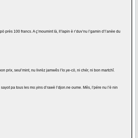
 pö près 100 francs. A ç’moumint là, ll’lapin è r’duv’nu l’gamin d’l’anèe du
bon prix, seul’mint, nu livrèz jamwês l’lo.ye-cö, ni chér, ni bon martchî.
ki sayot pa tous les mo.yins d’rawè l’djon.ne oume. Mês, l’pére nu l’è nin