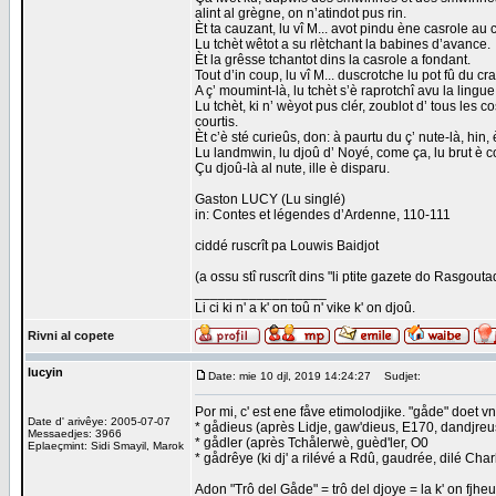
alint al grègne, on n’atindot pus rin.
Èt ta cauzant, lu vî M... avot pindu ène casrole au 
Lu tchèt wêtot a su rlètchant la babines d’avance.
Èt la grêsse tchantot dins la casrole a fondant.
Tout d’in coup, lu vî M... duscrotche lu pot fû du cram
A ç’ moumint-là, lu tchèt s’è raprotchî avu la lingu
Lu tchèt, ki n’ wèyot pus clér, zoublot d’ tous les co
courtis.
Èt c’è sté curieûs, don: à paurtu du ç’ nute-là, hin, 
Lu landmwin, lu djoû d’ Noyé, come ça, lu brut è cou
Çu djoû-là al nute, ille è disparu.
Gaston LUCY (Lu singlé)
in: Contes et légendes d’Ardenne, 110-111
ciddé ruscrît pa Louwis Baidjot
(a ossu stî ruscrît dins "li ptite gazete do Rasgou
_________________
Li ci ki n' a k' on toû n' vike k' on djoû.
Rivni al copete
lucyin
Date: mie 10 djl, 2019 14:24:27
Sudjet:
Por mi, c' est ene fåve etimolodjike. "gåde" doet v
Date d' arivêye: 2005-07-07
* gådieus (après Lidje, gaw'dieus, E170, dandjreu
Messaedjes: 3966
* gådler (après Tchålerwè, guèd'ler, O0
Eplaeçmint: Sidi Smayil, Marok
* gådrêye (ki dj' a rilévé a Rdû, gaudrée, dilé Char
Adon "Trô del Gåde" = trô del djoye = la k' on fjhe