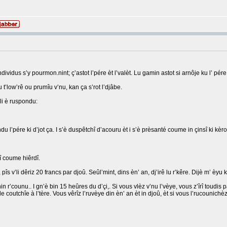
individus s’y pourmon.nint; ç’astot l’pére èt l’valèt. Lu gamin astot si arnôje ku l’ pére l
ju t’low’rê ou prumîu v’nu, kan ça s’rot l’djâbe.
 li è ruspondu:
du l’pére ki d’jot ça. I s’è duspêtchî d’acouru èt i s’è prèsanté coume in çinsî ki kèrot
jî coume hiêrdî.
s, pîs v’li dêriz 20 francs par djoû. Seûl’mint, dins èn’ an, dj’irê lu r’kêre. Dijè m’ èyu
t nin r’counu.. I gn’è bin 15 heûres du d’çi,. Si vous vlèz v’nu l’vèye, vous z’îrî toudi
outchîe à l’tère. Vous vêrîz l’ruvèye din èn’ an èt in djoû, èt si vous l’rucounichèz, 