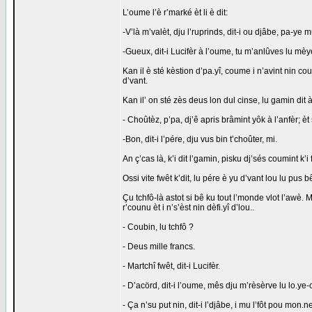
L’oume l’è r’marké èt li è dit:
-V’là m’valèt, dju l’ruprinds, dit-i ou djâbe, pa-ye 
-Gueux, dit-i Lucifèr à l’oume, tu m’anlûves lu mè
Kan il è sté kèstion d’pa.yî, coume i n’avint nin co
d’vant.
Kan il’ on sté zès deus lon dul cinse, lu gamin dit à
- Choûtèz, p’pa, dj’ê apris brâmint yôk à l’anfèr; è
-Bon, dit-i l’pére, dju vus bin t’choûter, mi.
An ç’cas là, k’i dit l’gamin, pisku dj’sés coumint k’i
Ossi vite fwêt k’dit, lu pére è yu d’vant lou lu pus b
Çu tchfô-là astot si bê ku tout l’monde vlot l’awè. 
r’counu èt i n’s’èst nin dèfi.yî d’lou..
- Coubin, lu tchfô ?
- Deus mille francs.
- Martchî fwêt, dit-i Lucifèr.
- D’acörd, dit-i l’oume, mês dju m’rèsèrve lu lo.ye-
- Ça n’su put nin, dit-i l’djâbe, i mu l’fôt pou mon.