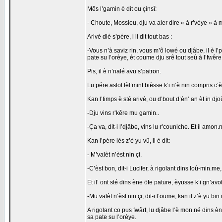
Mês l’gamin è dit ou çinsî:
- Choute, Mossieu, dju va aler dire « à r’vèye » à 
Arivé dlé s’pére, i li dit tout bas :
-Vous n’à saviz rin, vous m’ô lowé ou djâbe, il è l
pate su l’orèye, èt coume dju srê tout seû à l’fwêre
Pis, il è n’nalé avu s’patron.
Lu pére astot tèl’mint bièsse k’i n’è nin compris c’è
Kan l’timps è sté arivé, ou d’bout d’èn’ an èt in djo
-Dju vins r’kêre mu gamin..
-Ça va, dit-i l’djâbe, vins lu r’couniche. Et il amo
Kan l’pére lès z’è yu vû, il è dit:
- M’valèt n’èst nin çi.
-C’èst bon, dit-i Lucifer, à rigolant dins loû-min.me,
Et il’ ont sté dins ène öte pature, èyusse k’i gn’av
-Mu valèt n’èst nin çi, dit-i l’oume, kan il z’è yu bin
A rigolant co pus fwârt, lu djâbe l’è mon.né dins èn
sa pate su l’orèye.