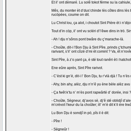
Et il’ ont dèmaré. Lu solê tokot fèrme su la cahiule, 
Mês, du monter èt d’dus’chinde lès côtes dins lès bu
rucöpées, coume on dit.
Lu Christ lou, ça alot, i choutot Sint Pière èt i n’dijot
Tout d’in cöp, il’ ont vu scléri d’l’êwe dins in trö. 
- Ah ! dju n’sôros pont bwâre du ç’marache-là.
- Choûte, dit-i l’Bon Dju à Sint Pîre, prinds ç’tchumi
rarivant, s’il’ ont côzé d’mi èt comint ? Va, èt n’rov
Sint Pîre, à z’o.yant ça, è sté tout ranêri èt i hat
Ene eûre après, Sint Pîre rarivot.
- C’èst ki gn’è, dit-i l’ Bon Dju, tu r’vlà djà ! Tu n’
- Ahy, bin ahy, alèz, dju n’n’ê yu ène bèle alèz avu 
- Ça fwêt k’tu n’ m’ès pont rapwârté d’ dorée, insi 
- Choûte, Sègneur, dj’avos sè, dj’ê sté oblidjî d’aler
m’crèvot l’keur du la choûter; ill’ m’è dit k’il ére 
Lu Bon Dju è sondjî in pö, pîs il è dit:
- Pîre !
- Sègneûr !