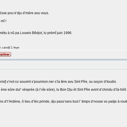
bièsse pou k’dju d’mère avu vous.
 mî !
ètu à nû pa Louwis Bêdjot, lu prèmî juin 1996.
9; candjî 1 feye
rist
] v’not co souvint s’pourmon.ner s’la tère avu Sint Pîre, su soçon d’toudis.
ène eûre dul’ vèsprée (à l’vîe eûre), lu Bon Dju èt Sint Pîre avint d’chindu d’là-hiôt
mins d’l’Ardène, ô lieu d’lès prinde, dju pass’rans tout l’ timps d’nosse vo.yadje à rou