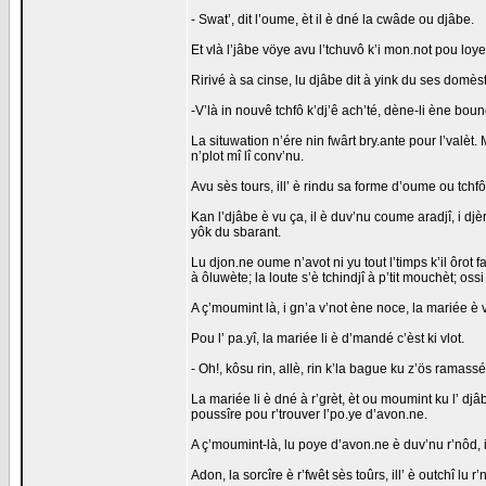
- Swat’, dit l’oume, èt il è dné la cwâde ou djâbe.
Et vlà l’jâbe vöye avu l’tchuvô k’i mon.not pou loye
Ririvé à sa cinse, lu djâbe dit à yink du ses domèst
-V’là in nouvê tchfô k’dj’ê ach’té, dène-li ène bou
La situwation n’ére nin fwârt bry.ante pour l’valèt. 
n’plot mî lî conv’nu.
Avu sès tours, ill’ è rindu sa forme d’oume ou tchfô
Kan l’djâbe è vu ça, il è duv’nu coume aradjî, i djè
yôk du sbarant.
Lu djon.ne oume n’avot ni yu tout l’timps k’il ôrot fal
à ôluwète; la loute s’è tchindjî à p’tit mouchèt; oss
A ç’moumint là, i gn’a v’not ène noce, la mariée è v
Pou l’ pa.yî, la mariée li è d’mandé c’èst ki vlot.
- Oh!, kôsu rin, allè, rin k’la bague ku z’ös ramassé 
La mariée li è dné à r’grèt, èt ou moumint ku l’ djâ
poussîre pou r’trouver l’po.ye d’avon.ne.
A ç’moumint-là, lu poye d’avon.ne è duv’nu r’nôd, il 
Adon, la sorcîre è r’fwêt sès toûrs, ill’ è outchî lu r