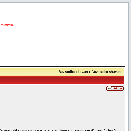
i fé mimbe
Vey sudjet di dvant
::
Vey sudjet shuvant
ot dit k’i gn-avot cate bateûs au flayê ki n’arètint nin d’ toker. Si les M...