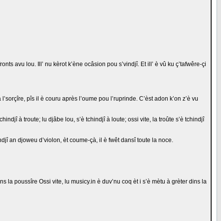
ts avu lou. Ill’ nu kèrot k’ène ocâsion pou s’vindjî. Et ill’ è vû ku ç’tafwêre-çi
 l’sorçîre, pîs il è couru après l’oume pou l’ruprinde. C’èst adon k’on z’è vu
indjî à troute; lu djâbe lou, s’è tchindjî à loute; ossi vite, la troûte s’è tchindjî
indjî an djoweu d’violon, èt coume-çà, il è fwêt dansî toute la noce.
s la poussîre Ossi vite, lu musicy.in è duv’nu coq èt i s’è mètu à grèter dins la