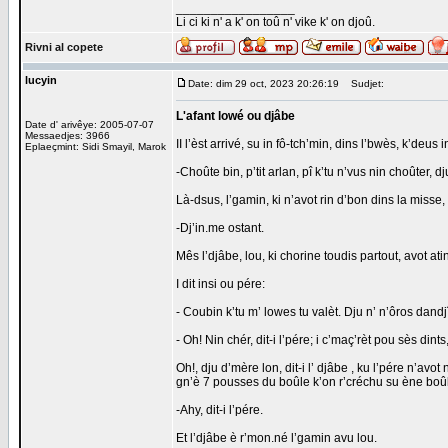
_________________
Li ci ki n' a k' on toû n' vike k' on djoû.
Rivni al copete
lucyin
Date: dim 29 oct, 2023 20:26:19
Sudjet:
L'afant lowé ou djâbe
Date d' arivêye: 2005-07-07
Messaedjes: 3966
II l’èst arrivé, su in fô-tch’min, dins l’bwès, k’deus 
Eplaeçmint: Sidi Smayil, Marok
-Choûte bin, p’tit arlan, pî k’tu n’vus nin choûter, d
Là-dsus, l’gamin, ki n’avot rin d’bon dins la misse,
-Dj’in.me ostant.
Mês l’djâbe, lou, ki chorine toudis partout, avot atin
I dit insi ou pére:
- Coubin k’tu m’ lowes tu valèt. Dju n’ n’ôros dand
- Oh! Nin chér, dit-i l’pére; i c’maç’rèt pou sès dint
Oh!, dju d’mère lon, dit-i l’ djâbe , ku l’pére n’avo
gn’è 7 pousses du boûle k’on r’créchu su ène boûle c
-Ahy, dit-i l’pére.
Et l’djâbe è r’mon.né l’gamin avu lou.