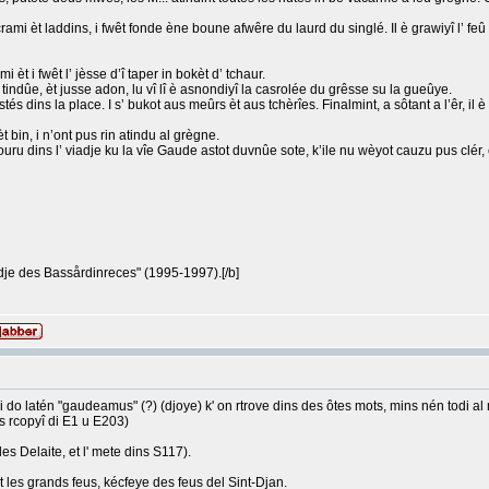
crami èt laddins, i fwêt fonde ène boune afwêre du laurd du singlé. Il è grawiyî l’ feû
i èt i fwêt l’ jèsse d’î taper in bokèt d’ tchaur.
e tindûe, èt jusse adon, lu vî lî è asnondiyî la casrolée du grêsse su la gueûye.
stés dins la place. I s’ bukot aus meûrs èt aus tchèrîes. Finalmint, a sôtant a l’êr, il è
èt bin, i n’ont pus rin atindu al grègne.
ru dins l’ viadje ku la vîe Gaude astot duvnûe sote, k’ile nu wèyot cauzu pus clér, èt
tadje des Bassårdinreces" (1995-1997).[/b]
ni do latén "gaudeamus" (?) (djoye) k' on rtrove dins des ôtes mots, mins nén todi a
s rcopyî di E1 u E203)
les Delaite, et l' mete dins S117).
ut les grands feus, kécfeye des feus del Sint-Djan.