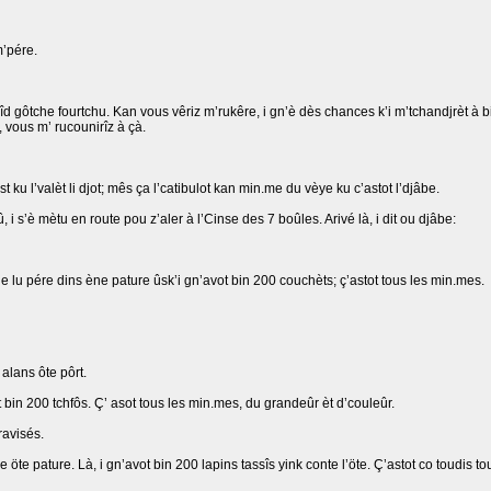
m’pére.
’pîd gôtche fourtchu. Kan vous vêriz m’rukêre, i gn’è dès chances k’i m’tchandjrèt à 
, vous m’ rucounirîz à çà.
st ku l’valèt li djot; mês ça l’catibulot kan min.me du vèye ku c’astot l’djâbe.
û, i s’è mètu en route pou z’aler à l’Cinse des 7 boûles. Arivé là, i dit ou djâbe:
n.ne lu pére dins ène pature ûsk’i gn’avot bin 200 couchèts; ç’astot tous les min.mes.
 alans ôte pôrt.
ot bin 200 tchfôs. Ç’ asot tous les min.mes, du grandeûr èt d’couleûr.
 ravisés.
e öte pature. Là, i gn’avot bin 200 lapins tassîs yink conte l’öte. Ç’astot co toudis 