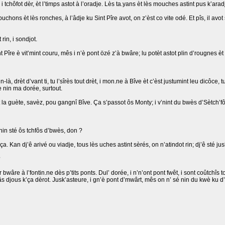
i tchôfot dèr, èt l’timps astot à l’oradje. Lès ta.yans èt lès mouches astint pus k’aradj
chons èt lès ronches, à l’âdje ku Sint Pîre avot, on z’èst co vite odé. Et pîs, il avot
 rin, i sondjot.
Sint Pîre è vit’mint couru, mês i n’è pont özé z’à bwâre; lu potèt astot plin d’rougnes è
n-là, drèt d’vant ti, tu l’sîrès tout drèt, i mon.ne à Bîve èt c’èst justumint leu dicôce
îe nin ma dorée, surtout.
chot la guète, savèz, pou gangnî Bîve. Ça s’passot ôs Monty; i v’nint du bwès d’Sètch’fô
ès nin sté ôs tchfôs d’bwès, don ?
ça. Kan dj’ê arivé ou viadje, tous lès uches astint sèrés, on n’atindot rin; dj’ê sté ju
?
 bwâre à l’fontin.ne dès p’tits ponts. Dul’ dorée, i n’n’ont pont fwêt, i sont coûtchîs to
trwâs djous k’ça dèrot. Jusk’asteure, i gn’è pont d’mwârt, mês on n’ sé nin du kwè ku d