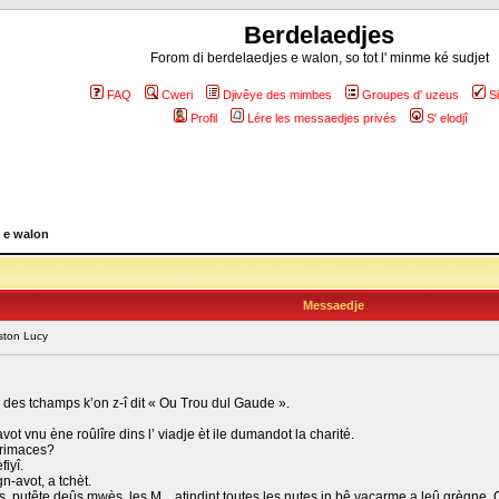
Berdelaedjes
Forom di berdelaedjes e walon, so tot l' minme ké sudjet
FAQ
Cweri
Djivêye des mimbes
Groupes d' uzeus
S
Profil
Lére les messaedjes privés
S' elodjî
 e walon
Messaedje
ston Lucy
-è des tchamps k’on z-î dit « Ou Trou dul Gaude ».
-avot vnu ène roûlîre dins l’ viadje èt ile dumandot la charité.
 grimaces?
fiyî.
gn-avot, a tchèt.
tête deûs mwès, les M... atindint toutes les nutes in bê vacarme a leû grègne. On aur