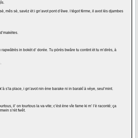
îs.
 sè, mês sè, savèz èt i gn’avot pont d’êwe. I tègot fèrme, il avot lès djambes
t d’makètes.
, tu rapwâtrès in bokèt d’ dorée. Tu pörès bwâre tu contint èt tu m’dirès, à
.
sk’à s’la place, i gn’avot nin ène barake ni in barakî à vèye, seul’mint.
urtous, il’ on tourtous la va-vite; c’èst ène vîe fame ki m’ l’è raconté; ça
’mwin s’rèt fwêt.