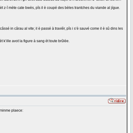
 èt z-î mète cate bwès, pîs il è coupé des bèles trantches du viande al jígue.
 câssé in cârau al vite; il è passé à traviêr, pîs i s’è sauvé come il è sû dins les
 k’ille avot la figure à sang èt toute brûlée.
l minme plaece: