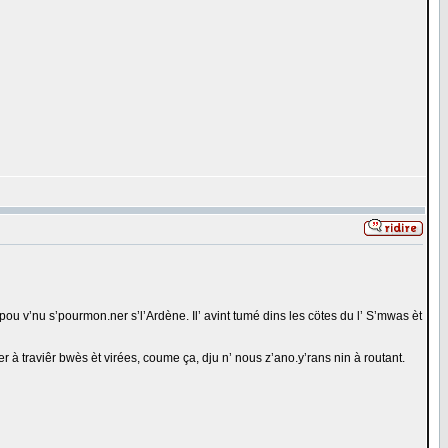
 pou v’nu s’pourmon.ner s’l’Ardène. Il’ avint tumé dins les cötes du l’ S’mwas èt
ter à traviêr bwès èt virées, coume ça, dju n’ nous z’ano.y’rans nin à routant.