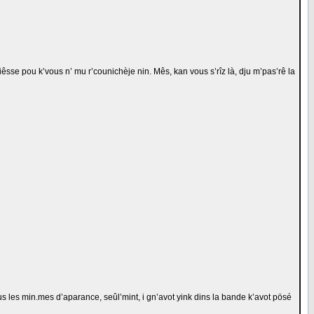
biêsse pou k’vous n’ mu r’counichèje nin. Mês, kan vous s’rîz là, dju m’pas’rê la
tous les min.mes d’aparance, seûl’mint, i gn’avot yink dins la bande k’avot pösé