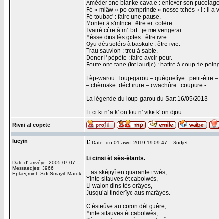
Amèder one blanke cavale : enlever son pucelage à
Fé « miâw » po comprinde « nosse tchès » ! : il a v
Fé toubac' : faire une pause.
Monter à s'mince : être en colère.
I vairè cûre à m' fort : je me vengerai.
Yèsse dins lès gotes : être ivre.
Oyu dès solérs à baskule : être ivre.
Trau sauvion : trou à sable.
Doner l' pèpète : faire avoir peur.
Foute one tane (tot laudje) : battre à coup de poing
Lèp-warou : loup-garou – quéquefîye : peut-être – 
– chèrnake :déchirure – cwachûre : coupure -
La légende du loup-garou du Sart 16/05/2013
_________________
Li ci ki n' a k' on toû n' vike k' on djoû.
Rivni al copete
lucyin
Date: dju 01 awo, 2019 19:09:47
Sudjet:
Li cinsi èt sès-èfants.
Date d' arivêye: 2005-07-07
Messaedjes: 3966
T’as skèpyî en quarante trwès,
Eplaeçmint: Sidi Smayil, Marok
Yinte sitauves èt cabolwès,
Li walon dins tès-orâyes,
Jusqu’al tinderîye aus marâyes.
C’èsteûve au coron dèl guêre,
Yinte sitauves èt cabolwès,