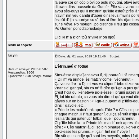
faleûve cor on côp plôyî po polu mougnî, plôyî èwou
di pwin dins l' cassète da Guntèr. Èlle s'a avanci tos
avou sès-ouys qui li mostrin' qu'èlle èsteût près' à fé
n'avin' nin yeu dandjî d'taper dins leûs mwins po fé
èsteût d'dja stauréye su s' dos al têre, lès djambes
sur s' vôye. Po mougni, po distinde li feu qui cossa
Po Guntèr, pont d'aprustadje,
_________________
Li ci ki n' a k' on toû n' vike k' on djoû.
Rivni al copete
lucyin
Date: dju 01 awo, 2019 19:11:46
Sudjet:
L'ètrin.neû d' fotbal
Date d' arivêye: 2005-07-07
Messaedjes: 3966
Sins-èsse displaîjant avou lî, dji poureû li fé r'mar
Eplaeçmint: Sidi Smayil, Marok
« Dji m' va prinde lès match' come i vègnenut »
Ça vous dîre : « Dji m' vos va côper l' ièbe dizos vo
v'nans d' gangnî, nin co m' fé dîre qu'i-gn-a pus q
C'èst l' cia qui kènetéye po-z-èsse li prumî gazèti à
Èt, tot bin rabatu, ça vous bin dîre ci qu' ça vout dî
gâyes sur on baston : « I-gn-a pupont di p'titès-èqui
dins l' gayole, etc...
« Prinde lès match' onk après l'ôte ? » C'èst co pus 
chaque match, il l' faut gangnî, qui ça sèreût d'dja
lès liârds qui gâtenut l' fotbal, què l' pourichenut.
Ci p'tite frâse la : « Prinde lès match' onk après l'ô
dîre : « Cès match' là, dji so bin binauje qu'i-gn-a 
po-z-èsse lès prumîs. » : ça n' tint nin l' vôye !
Bin sûr qui sondje qu'i sont lès mèyeûs, mins i faît 