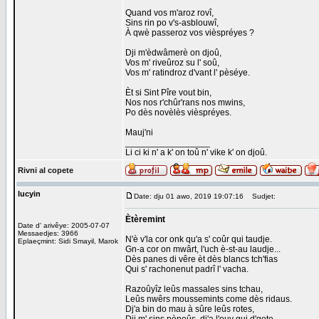
Quand vos m'aroz rovî,
Sins rin po v's-asblouwî,
À qwè passeroz vos vièspréyes ?
Dji m'èdwâmerè on djoû,
Vos m' riveûroz su l' soû,
Vos m' ratindroz d'vant l' pèséye.
Èt si Sint Pîre vout bin,
Nos nos r'chûr'rans nos mwins,
Po dès novèlès vièspréyes.
Mauj'ni
_________________
Li ci ki n' a k' on toû n' vike k' on djoû.
Rivni al copete
lucyin
Date: dju 01 awo, 2019 19:07:16
Sudjet:
Ètèremint
Date d' arivêye: 2005-07-07
Messaedjes: 3966
N'è v'la cor onk qu'a s' coûr qui taudje.
Eplaeçmint: Sidi Smayil, Marok
Gn-a cor on mwârt, l'uch è-st-au laudje...
Dès panes di vêre èt dès blancs tch'fias
Qui s' rachonenut padrî l' vacha.
Razoûyîz leûs massales sins tchau,
Leûs nwêrs moussemints come dès ridaus.
Dj'a bin do mau à sûre leûs rotes,