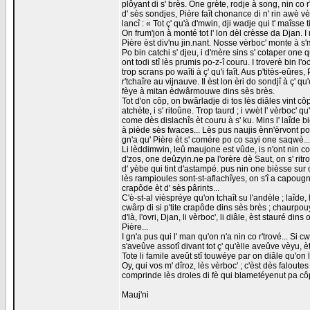
plôyant di s' brès. One grète, rodje à song, nin c
d' sès sondjes, Pière faît chonance di n' rin awè vè
lancî : « Tot ç' qu'à d'mwin, dji wadje qui t' maîsse t
On frum'jon à monté tot l' lon dèl crèsse da Djan. I 
Pière èst div'nu jin.nant. Nosse vèrboc' monte à s'mi
Po bin catchi s' djeu, i d'mère sins s' cotaper one 
ont todi stî lès prumis po-z-î couru. I troverè bin l'
trop scrans po waîti à ç' qu'i faît. Aus p'titès-eûres
r'tchaîre au vijnauve. Il èst lon èri do sondjî à ç' q
fèye à mitan èdwârmouwe dins sès brès.
Tot d'on côp, on bwârladje di tos lès diâles vint côper
atchète, i s' ritoûne. Trop taurd ; i vwèt l' vèrboc' 
come dès dislachîs èt couru à s' ku. Mins l' laîde b
à piède sès fwaces... Lès pus naujis ènn'èrvont po 
gn'a qu' Pière èt s' comére po co sayi one saqwè...
Li lèddimwin, leû maujone est vûde, is n'ont nin co
d'zos, one deûzyin.ne pa l'orère dè Saut, on s' ritrov
d' yèbe qui tint d'astampé. pus nin one bièsse sur 
lès rampioules sont-st-aflachîyes, on s'î a capoug
crapôde èt d' sès pârints...
C'è-st-al vièspréye qu'on tchaît su l'andèle ; laîde,
cwârp di si p'tite crapôde dins sès brès ; chaurpou
d'là, l'ovri, Djan, li vèrboc', li diâle, èst stauré d
Pière...
I gn'a pus qui l' man qu'on n'a nin co r'trové... Si
s'aveûve assotî divant tot ç' qu'èlle aveûve vèyu, è
Tote li famile aveût stî touwéye par on diâle qu'on
Oy, qui vos m' dîroz, lès vèrboc' ; c'èst dès faloute
comprinde lès droles di fè qui blametéyenut pa côp
Mauj'ni