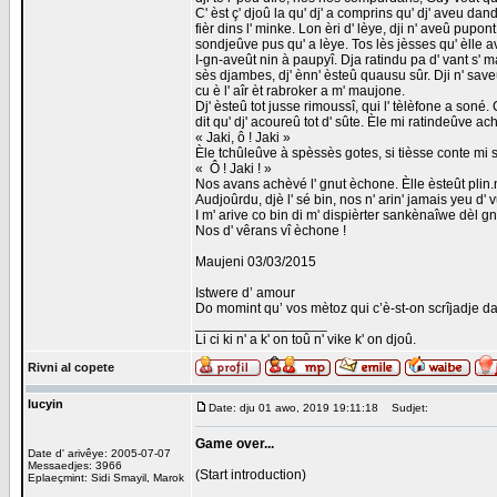
C' èst ç' djoû la qu' dj' a comprins qu' dj' aveu dan
fièr dins l' minke. Lon èri d' lèye, dji n' aveû pupont
sondjeûve pus qu' a lèye. Tos lès jèsses qu' èlle av
I-gn-aveût nin à paupyî. Dja ratindu pa d' vant s' m
sès djambes, dj' ènn' èsteû quausu sûr. Dji n' saveû 
cu è l' aîr èt rabroker a m' maujone.
Dj' èsteû tot jusse rimoussî, qui l' tèlèfone a soné. C
dit qu' dj' acoureû tot d' sûte. Èle mi ratindeûve ac
« Jaki, ô ! Jaki »
Èle tchûleûve à spèssès gotes, si tièsse conte mi sp
« Ô ! Jaki ! »
Nos avans achèvé l' gnut èchone. Èlle èsteût plin.n
Audjoûrdu, djè l' sé bin, nos n' arin' jamais yeu d' vu
I m' arive co bin di m' dispièrter sankènaîwe dèl gn
Nos d' vêrans vî èchone !
Maujeni 03/03/2015
Istwere d’ amour
Do momint qu’ vos mètoz qui c’è-st-on scrîjadje da
_________________
Li ci ki n' a k' on toû n' vike k' on djoû.
Rivni al copete
lucyin
Date: dju 01 awo, 2019 19:11:18
Sudjet:
Game over...
Date d' arivêye: 2005-07-07
Messaedjes: 3966
(Start introduction)
Eplaeçmint: Sidi Smayil, Marok