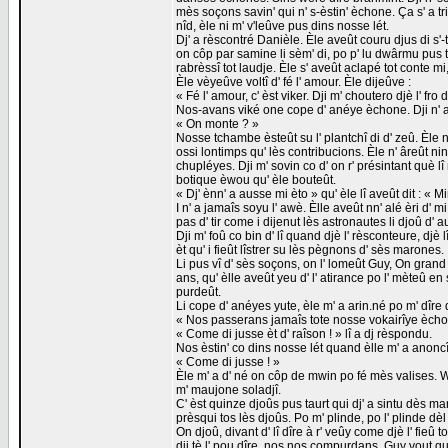
mès soçons savin' qui n' s-èstin' èchone. Ça s' a t
nîd, èle ni m' v'leûve pus dins nosse lét.
Dj' a rèscontré Danièle. Èle aveût couru djus di s'-
on côp par samine li sèm' di, po p' lu dwârmu pus ta
rabrèssî tot laudje. Èle s' aveût aclapé tot conte mi,
Èle vèyeûve voltî d' fé l' amour. Èle dijeûve :
« Fé l' amour, c' èst viker. Dji m' choutero djè l' fr
Nos-avans viké one cope d' anéye èchone. Dji n' ave
« On monte ? »
Nosse tchambe èsteût su l' plantchî di d' zeû. Èle 
ossi lontimps qu' lès contribucions. Èle n' âreût nin
chupléyes. Dji m' sovin co d' on r' présintant què lî
botique èwou qu' èle bouteût.
« Dj' ènn' a ausse mi èto » qu' èle lî aveût dit : « 
I n' a jamaîs soyu l' awè. Èlle aveût nn' alé èri d' m
pas d' tir come i dijenut lès astronautes li djoû d' 
Dji m' foû co bin d' lî quand djè l' rèsconteure, djè 
èt qu' i fieût lîstrer su lès pègnons d' sès marones.
Li pus vî d' sès soçons, on l' lomeût Guy, On grand
ans, qu' èlle aveût yeu d' l' atirance po l' mèteû en s
purdeût.
Li cope d' anéyes yute, èle m' a arin.né po m' dîre q
« Nos passerans jamaîs tote nosse vokairîye èchone
« Come di jusse èt d' raîson ! » lî a dj rèspondu.
Nos èstin' co dins nosse lét quand èlle m' a anoncî 
« Come di jusse ! »
Èle m' a d' né on côp de mwin po fé mès valises. W
m' maujone soladjî.
C' èst quinze djoûs pus taurt qui dj' a sintu dès man
prèsqui tos lès djoûs. Po m' plinde, po l' plinde dèl p
On djoû, divant d' lî dîre à r' veûy come djè l' fieû t
dji tè l' pou dîre, nos nos compurdans, Guy vout q