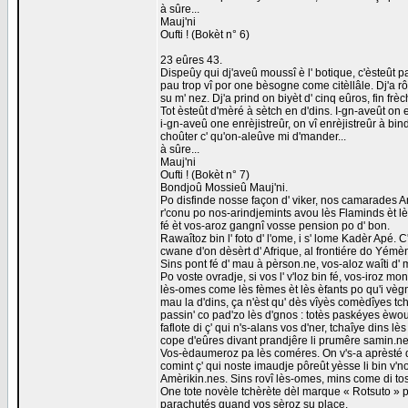
à sûre...
Mauj'ni
Oufti ! (Bokèt n° 6)
23 eûres 43.
Dispeûy qui dj'aveû moussî è l' botique, c'èsteût pa
pau trop vî por one bèsogne come citèllâle. Dj'a r
su m' nez. Dj'a prind on biyèt d' cinq eûros, fin frè
Tot èsteût d'mèré à sètch en d'dins. I-gn-aveût on e
i-gn-aveû one enrèjistreûr, on vî enrèjistreûr à b
choûter c' qu'on-aleûve mi d'mander...
à sûre...
Mauj'ni
Oufti ! (Bokèt n° 7)
Bondjoû Mossieû Mauj'ni.
Po disfinde nosse façon d' viker, nos camarades Amè
r'conu po nos-arindjemints avou lès Flaminds èt lès
fé èt vos-aroz gangnî vosse pension po d' bon.
Rawaîtoz bin l' foto d' l'ome, i s' lome Kadèr Apé. C
cwane d'on dèsèrt d' Afrique, al frontiére do Yémèn
Sins pont fé d' mau à pèrson.ne, vos-aloz waîti d' 
Po voste ovradje, si vos l' v'loz bin fé, vos-iroz mo
lès-omes come lès fèmes èt lès èfants po qu'i vèg
mau la d'dins, ça n'èst qu' dès vîyès comèdîyes tc
passin' co pad'zo lès d'gnos : totès paskéyes èwou 
faflote di ç' qui n's-alans vos d'ner, tchaîye dins
cope d'eûres divant prandjêre li prumêre samin.ne
Vos-èdaumeroz pa lès coméres. On v's-a aprèsté d
comint ç' qui noste imaudje pôreût yèsse li bin v'n
Amèrikin.nes. Sins rovî lès-omes, mins come di tos c
One tote novèle tchèrète dèl marque « Rotsuto » po
parachutés quand vos sèroz su place.