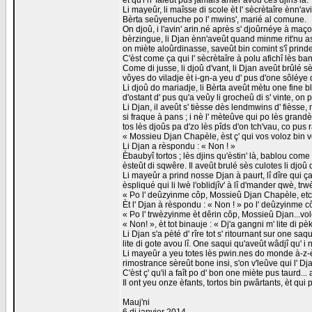
èt qu'i n' faleût pus jamais anter avou cès djins là.
Li mayeûr, li maîsse di scole èt l' sècrètaîre ènn'avin
Bèrta seûyenuche po l' mwins', marié al comune.
On djoû, i l'avin' arin.né après s' djoûrnéye à maçon
bèrzingue, li Djan ènn'aveût quand minme rit'nu a
on miète aloûrdinasse, saveût bin comint s'î prinde
C'èst come ça qui l' sècrètaîre à polu afichî lès 
Come di jusse, li djoû d'vant, li Djan aveût brûlé s
vôyes do viladje èt i-gn-a yeu d' pus d'one sôléye
Li djoû do mariadje, li Bèrta aveût mètu one fine b
d'ostant d' pus qu'a veûy li grocheû di s' vinte, on 
Li Djan, il aveût s' tièsse dès lendmwins d' fièsse
si fraque à pans ; i nè l' mèteûve qui po lès gran
tos lès djoûs pa d'zo lès pîds d'on tch'vau, co pus
« Mossieu Djan Chapèle, èst ç' qui vos voloz bin 
Li Djan a rèspondu : « Non ! »
Èbaubyî tortos ; lès djins qu'èstin' là, bablou come d
èsteût di sqwêre. Il aveût brulé sès culotes li djoû d
Li mayeûr a prind nosse Djan à paurt, lî dîre qui ça n
èspliqué qui li lwè l'oblidjîv' à lî d'mander qwè, tr
« Po l' deûzyinme côp, Mossieû Djan Chapèle, etc... 
Èt l' Djan à rèspondu : « Non ! » po l' deûzyinme c
« Po l' trwèzyinme èt dêrin côp, Mossieû Djan...voloz 
« Non! », èt tot binauje : « Dj'a gangni m' lite di pèk
Li Djan s'a pèté d' rîre tot s' ritournant sur one sa
lite di gote avou lî. One saqui qu'aveût wâdjî qu' i n
Li mayeûr a yeu totes lès pwin.nes do monde à-z-ès
rimostrance sèreût bone insi, s'on v'leûve qui l' Dja
C'èst ç' qu'il a faît po d' bon one miète pus taurd
Il ont yeu onze èfants, tortos bin pwârtants, èt qui 
Mauj'ni