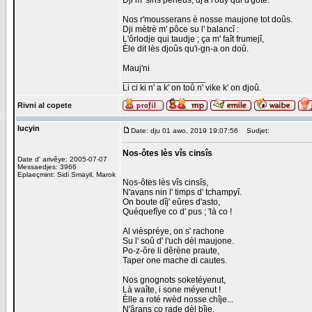
Dji m' sins pèneûs, dj'a l'ouy qui d'gote.
Nos r'mousserans è nosse maujone tot doûs.
Dji mètrè m' pôce su l' balancî :
L'ôrlodje qui taudje ; ça m' faît frumejî,
Èle dit lès djoûs qu'i-gn-a on doû.
Mauj'ni
_________________
Li ci ki n' a k' on toû n' vike k' on djoû.
Rivni al copete
lucyin
Date: dju 01 awo, 2019 19:07:56
Sudjet:
Nos-ôtes lès vîs cinsîs
Date d' arivêye: 2005-07-07
Messaedjes: 3966
Eplaeçmint: Sidi Smayil, Marok
Nos-ôtes lès vîs cinsîs,
N'avans nin l' timps d' tchampyî.
On boute dîj' eûres d'asto,
Quéquefîye co d' pus ; 'là co !
Al vièspréye, on s' rachone
Su l' soû d' l'uch dèl maujone.
Po-z-ôre li dêrène praute,
Taper one mache di cautes.
Nos gnognots soketéyenut,
Là waîte, i sone méyenut !
Èlle a roté rwèd nosse chîje...
N'ârans co rade dèl bîje.