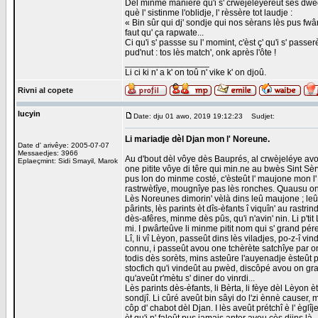
Dèl minme maniére qu'i s' crwèjeléyereût sès dwègt 
què l' sistinme l'oblidje, l' rèssère tot laudje :
« Bin sûr qui dj' sondje qui nos sèrans lès pus fwârts
faut qu' ça rapwate...
Ci qu'i s' passse su l' momint, c'èst ç' qu'i s' passer
pud'nut : tos lès match', onk après l'ôte !
_________________
Li ci ki n' a k' on toû n' vike k' on djoû.
Rivni al copete
lucyin
Date: dju 01 awo, 2019 19:12:23
Sudjet:
Li mariadje dèl Djan mon l' Noreune.
Date d' arivêye: 2005-07-07
Messaedjes: 3966
Au d'bout dèl vôye dès Bauprés, al crwèjeléye avou 
Eplaeçmint: Sidi Smayil, Marok
one pitite vôye di têre qui min.ne au bwès Sint Sèrv
pus lon do minme costé, c'èsteût l' maujone mon l' 
rastrwètîye, mougnîye pas lès ronches. Quausu on
Lès Noreunes dimorin' vèlà dins leû maujone ; leû ca
pârints, lès parints èt dîs-èfants î viquîn' au rastrind
dès-afêres, minme dès pûs, qu'i n'avin' nin. Li p't
mi. I pwârteûve li minme pitit nom qui s' grand pére
Lî, li vî Lèyon, passeût dins lès viladjes, po-z-î vin
connu, i passeût avou one tchèrète satchîye par o
todis dès sorèts, mins asteûre l'auyenadje èsteût
stocfich qu'i vindeût au pwèd, discôpé avou on gra
qu'aveût r'mètu s' diner do vinrdi...
Lès parints dès-èfants, li Bèrta, li fèye dèl Lèyon èt
sondjî. Li cûré aveût bin sâyi do l'zi ènnè causer, mi
côp d' chabot dèl Djan. I lès aveût prétchî è l' èglîj