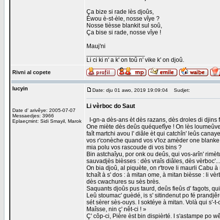
Ça bize si rade lès djoûs,
Èwou è-st-èle, nosse vîye ?
Nosse tièsse blankit sul soû,
Ça bise si rade, nosse vîye !
Mauj'ni
_________________
Li ci ki n' a k' on toû n' vike k' on djoû.
Rivni al copete
lucyin
Date: dju 01 awo, 2019 19:09:04
Sudjet:
Li vèrboc do Saut
Date d' arivêye: 2005-07-07
Messaedjes: 3966
I-gn-a dès-ans èt dès razans, dès droles di djins 
Eplaeçmint: Sidi Smayil, Marok
One miète dès deûs quéquefîye ! On lès loumeûve dè
faît martchi avou l' diâle èt qui catchîn' leûs cana
vos r'conèche quand vos v'loz amèder one blanke ca
mia polu vos rascoude di vos bins ?
Bin astchaîyu, por onk ou deûs, qui vos-arîn' rimèt
sauvadjès bièsses : dès vraîs diâles, dès vèrboc'...
On bia djoû, al piquète, on r'trove li maurli Cabu à
tchaît à s' dos : à mitan ome, à mitan bièsse : li vèrbo
dès cwachures su sès brès.
Saquants djoûs pus taurd, deûs fieûs d' fagots, qui 
Leû stoumac' guèdé, is s' sitindenut po fé prandjêre
sét sèrer sès-ouys. I soktéye à mitan. Volà qui s'-t
Maîsse, nin ç' nêt-ci ! »
Ç' côp-ci, Pière èst bin dispièrté. I s'astampe po wêt