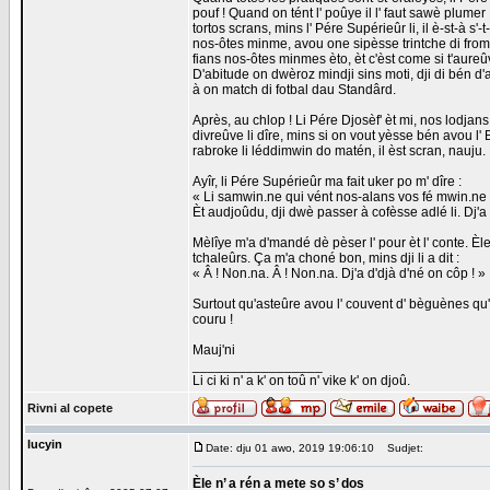
pouf ! Quand on tént l' poûye il l' faut sawè plumer 
tortos scrans, mins l' Pére Supérieûr li, il è-st-à
nos-ôtes minme, avou one sipèsse trintche di fro
fians nos-ôtes minmes èto, èt c'èst come si t'aureûve
D'abitude on dwèroz mindji sins moti, dji di bén d'
à on match di fotbal dau Standârd.
Après, au chlop ! Li Pére Djosèf' èt mi, nos lodjan
divreûve li dîre, mins si on vout yèsse bén avou l' Bo
rabroke li léddimwin do matén, il èst scran, nauju. I
Ayîr, li Pére Supérieûr ma fait uker po m' dîre :
« Li samwin.ne qui vént nos-alans vos fé mwin.ne 
Èt audjoûdu, dji dwè passer à cofèsse adlé li. Dj'a
Mèlîye m'a d'mandé dè pèser l' pour èt l' conte. Èle
tchaleûrs. Ça m'a choné bon, mins dji li a dit :
« Â ! Non.na. Â ! Non.na. Dj'a d'djà d'né on côp ! »
Surtout qu'asteûre avou l' couvent d' bèguènes qu'
couru !
Mauj'ni
_________________
Li ci ki n' a k' on toû n' vike k' on djoû.
Rivni al copete
lucyin
Date: dju 01 awo, 2019 19:06:10
Sudjet:
Èle n’ a rén a mete so s’ dos