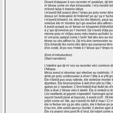
Divant d'ataquer à vos raconter m' paskéye, dji bin 
m' tièsse come on vîye tchaussète. I m'a mostré tot
m'ènnè faîye li mwinre idéye.
I m'aveût faît avanci dins l' timps po polu ovrer d
dissus on' ôrdinateûr èt l'intèrnèt' po qu' ça n' fuch
I m'aveût tchwèsî, mi, dins tos lès Walons, pace qu
voleûve èto m' mostrer qu'i-gn-aveûve dès-afêres qu
Il aveût aclapé su m' tièsse on tchapelet d'èlèctrô
à ç' qui dj'ovreûve po l' momint. Dji n'aveû d'dja pu
minme polu m' chôpu avou mès mwins qu'èstin' à n' ri
m' ont polu spèpyî come i l'avîn' fait dès ans au lo
tièsse su cès-afêres la. Dji m'a don ramonceler su ç'
Dj'a tchandji lès noms dès djins qui passenut dins m'
d'on costé, èt po vos r'mète è l' tièsse qui l' timps 
(End of introduction)
(Start narration)
L'istwêre qui dji m' vos va raconter véci comince d
l'Afrique.
Mirza aveut si stoumac qui vikeûve au rastrindu. I 
dints po polu continouwer à d'ner l' tète à si p'tit g
Èle n'âreût pus soyu ratinde, èle sinteûve monter è 
djambes. Èle blonceneûve à ikèt d'on pîd su l'ôte, 
apéye po s' ripwâser. C'ènn'èsteût trop fwârt do d
Èlle a lèvé s' tièsse viès li stwèli. Èle si sinteût 
Lès rwaîtants al gayole n'apwatrin' l'amougni qu'al 
saurot l'aveût pèsé al bascule, il aveût scrît : 39 ki
prîjni come on' ôte, qui n'aveût rin faît d' mau ! C
èle ni fieûve nin ça po dès caûrs, èle li fieûve po 
D'au lon, èlle aveût aporçu Guntèr, il aleûve agni d
Èle s'a avanci sins pont fé d' brut, tot rotant come