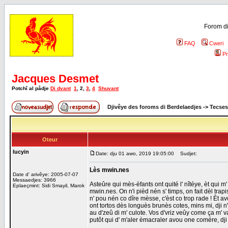
Forom di
FAQ
Cweri
Pr
Jacques Desmet
Potchî al pådje
Di dvant
1
,
2
,
3
,
4
Shuvant
Djivêye des foroms di Berdelaedjes
->
Tecses
Oteur
lucyin
Date: dju 01 awo, 2019 19:05:00
Sudjet:
Lès mwin.nes
Date d' arivêye: 2005-07-07
Messaedjes: 3966
Asteûre qui mès-èfants ont quité l' nîtéye, èt qui m'
Eplaeçmint: Sidi Smayil, Marok
mwin.nes. On n'i pièd nén s' timps, on fait dèl trapi
n' pou nén co dîre mèsse, c'èst co trop rade ! Èt avo
ont tortos dès longuès brunès cotes, mins mi, dji n'
au d'zeû di m' culote. Vos d'vriz veûy come ça m' v
putôt qui d' m'aler èmacraler avou one comére, dji 