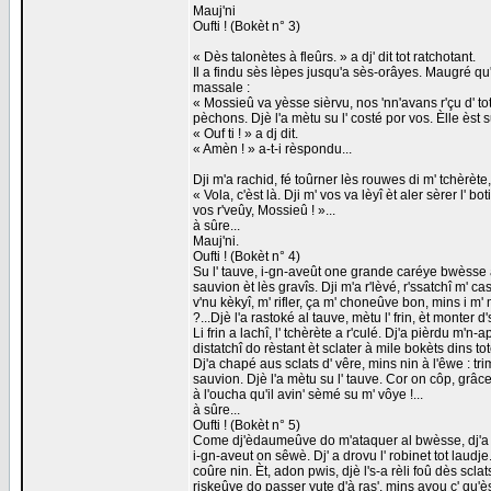
Mauj'ni
Oufti ! (Bokèt n° 3)
« Dès talonètes à fleûrs. » a dj' dit tot ratchotant.
Il a findu sès lèpes jusqu'a sès-orâyes. Maugré qu' 
massale :
« Mossieû va yèsse sièrvu, nos 'nn'avans r'çu d' t
pèchons. Djè l'a mètu su l' costé por vos. Èlle èst su
« Ouf ti ! » a dj dit.
« Amèn ! » a-t-i rèspondu...
Dji m'a rachid, fé toûrner lès rouwes di m' tchèrète,
« Vola, c'èst là. Dji m' vos va lèyî èt aler sèrer l' 
vos r'veûy, Mossieû ! »...
à sûre...
Mauj'ni.
Oufti ! (Bokèt n° 4)
Su l' tauve, i-gn-aveût one grande caréye bwèsse à
sauvion èt lès gravîs. Dji m'a r'lèvé, r'ssatchî m' 
v'nu kèkyî, m' rifler, ça m' choneûve bon, mins i 
?...Djè l'a rastoké al tauve, mètu l' frin, èt monter d's
Li frin a lachî, l' tchèrète a r'culé. Dj'a pièrdu m'
distatchî do rèstant èt sclater à mile bokèts dins tote
Dj'a chapé aus sclats d' vêre, mins nin à l'êwe : t
sauvion. Djè l'a mètu su l' tauve. Cor on côp, grâce à
à l'oucha qu'il avin' sèmé su m' vôye !...
à sûre...
Oufti ! (Bokèt n° 5)
Come dj'èdaumeûve do m'ataquer al bwèsse, dj'a stî
i-gn-aveut on sêwè. Dj' a drovu l' robinet tot laudje.
coûre nin. Èt, adon pwis, djè l's-a rèli foû dès scla
riskeûve do passer yute d'à ras', mins avou ç' qu'èste