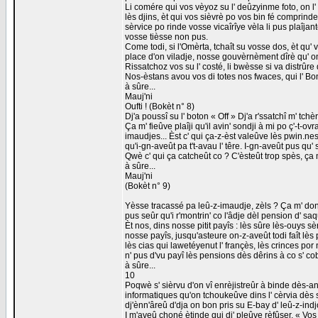
Li comére qui vos vèyoz su l' deûzyinme foto, on l' 
lès djins, èt qui vos sièvrè po vos bin fé comprinde
sèrvice po rinde vosse vicaîrîye vèla li pus plaîjant
vosse tièsse non pus.
Come todi, si l'Omèrta, tchaît su vosse dos, èt qu' 
place d'on viladje, nosse gouvèrnèment dîrè qu' on
Rissatchoz vos su l' costé, li bwèsse si va distrû
Nos-èstans avou vos di totes nos fwaces, qui l' Bon
à sûre...
Mauj'ni
Oufti ! (Bokèt n° 8)
Dj'a poussî su l' boton « Off » Dj'a r'ssatchî m' tch
Ça m' fieûve plaîji qu'il avin' sondji à mi po ç'-t-ovr
imaudjes... Èst c' qui ça-z-èst valeûve lès pwin.nes 
qu'i-gn-aveût pa t't-avau l' têre. I-gn-aveût pus qu
Qwè c' qui ça catcheût co ? C'èsteût trop spès, ça 
à sûre...
Mauj'ni
(Bokèt n° 9)
Yèsse tracassé pa leû-z-imaudje, zèls ? Ça m' done
pus seûr qu'i r'montrin' co l'âdje dèl pension d' sa
Èt nos, dins nosse pitit payîs : lès sûre lès-ouys 
nosse payîs, jusqu'asteure on-z-aveût todi faît lès 
lès cias qui lawetéyenut l' françès, lès crinces p
n' pus d'vu payî lès pensions dès dêrins à co s' cob
à sûre...
10
Poqwè s' sièrvu d'on vî enrèjistreûr à binde dès-
informatiques qu'on tchoukeûve dins l' cèrvia dès so
dj'ènn'âreû d'dja on bon pris su E-bay d' leû-z-ind
I m'aveû choné ètinde qui dj' pleûve rèfûser. « Vos 