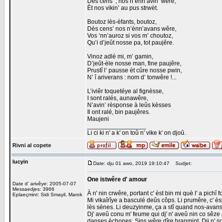
Dès cens’ ; nos n’ènn’avin’ wêre,
Èt nos vikin’ au pus strwèt.
Boutoz lès-èfants, boutoz,
Dès cens’ nos n’ènn’avans wêre,
Vos ‘nn’auroz si vos m’ choutoz,
Qu’i d’jeût nosse pa, tot paujêre.
Vinoz adlé mi, m’ gamin,
D’jeût-èle nosse man, fine paujêre,
Prustî l’ pausse èt cûre nosse pwin,
N’ î ariverans : nom d’ tonwêre !...
L’iviêr toquetéye al fignèsse,
I sont ralés, aunawêre,
N’avin’ rèsponse à leûs kèsses
Il ont ralé, bin paujêres.
Maujeni
_________________
Li ci ki n' a k' on toû n' vike k' on djoû.
Rivni al copete
lucyin
Date: dju 01 awo, 2019 19:10:47
Sudjet:
One istwêre d' amour
Date d' arivêye: 2005-07-07
Messaedjes: 3966
À n' nin crwêre, portant c' èst bin mi què l' a pichî f
Eplaeçmint: Sidi Smayil, Marok
Mi vikaîrîye a basculé deûs côps. Li prumêre, c' 
lès sènes. Li deuzyinme, ça a stî quand nos-avans nn
Dj' aveû conu m' feume qui dj' n' aveû nin co sêze
danses èchones. Sins wêre dîre branmint. Dji n' so