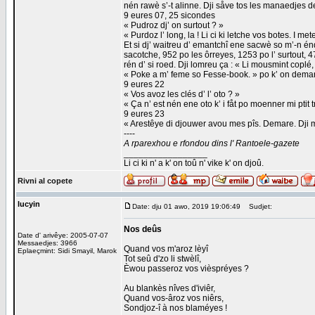
nén rawè s’-t alinne. Dji såve tos les manaedjes de
9 eures 07, 25 sicondes
« Pudroz dj’ on surtout ? »
« Purdoz l’ long, la ! Li ci ki letche vos botes. I me
Et si dj’ waitreu d’ emantchî ene sacwè so m’-n énd
sacotche, 952 po les ôrreyes, 1253 po l’ surtout, 47
rén d’ si roed. Dji lomreu ça : « Li mousmint coplé
« Poke a m’ feme so Fesse-book. » po k’ on demar
9 eures 22
« Vos avoz les clés d’ l’ oto ? »
« Ça n’ est nén ene oto k’ i fåt po moenner mi ptit 
9 eures 23
« Arestêye di djouwer avou mes pîs. Demare. Dji 
----
A rparexhou e rfondou dins l' Rantoele-gazete
_________________
Li ci ki n' a k' on toû n' vike k' on djoû.
Rivni al copete
lucyin
Date: dju 01 awo, 2019 19:06:49
Sudjet:
Nos deûs
Date d' arivêye: 2005-07-07
Messaedjes: 3966
Quand vos m'aroz lèyî
Eplaeçmint: Sidi Smayil, Marok
Tot seû d'zo li stwèlî,
Èwou passeroz vos vièspréyes ?
Au blankès nîves d'iviêr,
Quand vos-âroz vos niêrs,
Sondjoz-î à nos blaméyes !