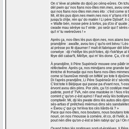
On s' lève al pikète do djoû po cénq-eûres. On tc
dèl pwin qu' nos fians nos-ôtes min.mes, avou one
qui nos fians nos-ôtes min.mes èto : c'èst come si t
Mi, èt lès pus djon.nes mwin.nes nos n' p'lans n'è 
jusqu'à chîje, rén qu' do matén ! Li pére Djôsèf', li ci
« Waîte bén, nosse pére à tortos, pa d'zo d' quate ; 
cwade mau sèréye su t' vinte ; po seûr qui t' sèrès 
qu'i n' tu vwèreûves ! »
Après ça, nos-ôtes lès pus djon.nes, nos alans bout
prandjêre : awaîte, avou tos ç' qu'is-ont bèvu ! Lès-
al prèsse po fé djaurner l' malt èt fabriquer dèl bîre.
corwéye : dji r'nètîye lès pich'lotes, dji r'lok'téye 
fèye dèl cabar'ti, Mèlîye, qui m' lès done. Ça, c'è
À prandjêre, li Pére Supérieûr mouwe one pâtêr int
réfèctwêre. Après ça, nos mindjans one grande ta
trintche di fromadje qui nos fians nos-ôtes minme
come si t'aureûve mindji on biftèk' po tote ti djoûrn
Di l'après prandjêre, Li Pére Supérieûr èt s' sècrètai
C'èst tote li Bèljique qui passe pa d'vant nos, 't-o
èrvont avou dès plins. Por zèls, ça l'zi costéye mwi
patinte, pont d' TVA, nén one mastoke in ! Nos n'
comint ç' qu'on-z-èst ayinci ! Faut veûy lès botèyes 
comptwêr. Mi, dji lès pwate dins lès autos dès djin
sès-artias d' prétcheû mièrnus dins sès sandalètes
« Èwou ç' qui ça 'nn'èva tos cès liârds-là ? »
Pace qui nos-ôtes, nos boutans, nous boutans tote 
nouri, on nos r'mousse à comére, èt co, di l'iviêr, à 
pout nén dîre qu'on-z-èst si bén rabiyi qu' ça ! On
Quand totes lès pratiques sont-st-èraléyes, li Pére 