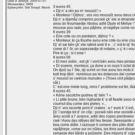
Date d' arivêye: 2005-07-07
Messaedjes: 3966
3 eures 45
Eplaeçmint: Sidi Smayil, Marok
« Dji n’ a rén po m’ moussî ! »
« Monkeur ! Dijhoz ; vos vos moussîz avou deus côp
Dji n’ a djamåy comprins pocwè çk’ ele si dmande t
avou do froumaedje ribolou adlé Djule et Meliye ! V
mousse pus rade, pus påjhire, et reglêye come nos
6 eures 39
« Ene cote ou on pantalon, dijhoz ? »
« Monkeur, ki ça fouxhe avou ene cote ou ene coulo
Dj’ el sai bén çk’ ele ratind aviè 8 e. : c’ est ki 
come di l’ ôr, on sopezaedje di notaire, « ç’-k i-vout 
Pire ki ça : si-t ome !
8 eures 06
« Et mes solés ; est çk’ i vont bén avou mes pindan
« Di scwere, monkeur, ça done a vs ouys li sclat des
On djoû ou l’ ôte, dji scrirè on live avou les mots 
todi trop tård : remolous pa les dotances del comer
s’ moussî so cwénze munutes » (Troes cint pådjes
våt.)
C’ est ene miete long, mins l’ problinme est fel, lå
8 eures 45
« Kéne sacotche pudreu dj’ bén ? »
« Li ptite brune, bén rlujhante k’ a stî fwaite avo
cournut dsu come des pieles. »...
Dji n’ vos raconte pont d’ crakes : a l’ eure k’ il es
Dj’ î sondje tot d’ on côp : pocwè nén ene societé
åreu scolé a l’ avance, adlé des copes pierdowes 
cwè ! Avou des idêyes dirî leu tiesse. Swessante ur
bea come diåle. I razouye li comere des pîds disk’ al
rapåjheye, come sur on nûlea, les frins sont disser
ramasse des liårds a poûssire. Des miyons d’ cope