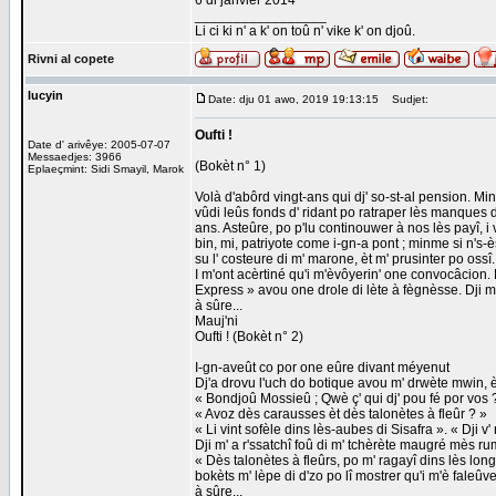
6 di janvier 2014
_________________
Li ci ki n' a k' on toû n' vike k' on djoû.
Rivni al copete
lucyin
Date: dju 01 awo, 2019 19:13:15
Sudjet:
Oufti !
Date d' arivêye: 2005-07-07
Messaedjes: 3966
(Bokèt n° 1)
Eplaeçmint: Sidi Smayil, Marok
Volà d'abôrd vingt-ans qui dj' so-st-al pension. Mi
vûdi leûs fonds d' ridant po ratraper lès manques d
ans. Asteûre, po p'lu continouwer à nos lès payî, 
bin, mi, patriyote come i-gn-a pont ; minme si n's
su l' costeure di m' marone, èt m' prusinter po ossî.
I m'ont acèrtiné qu'i m'èvôyerin' one convocâcion. Fau
Express » avou one drole di lète à fègnèsse. Dji m
à sûre...
Mauj'ni
Oufti ! (Bokèt n° 2)
I-gn-aveût co por one eûre divant méyenut
Dj'a drovu l'uch do botique avou m' drwète mwin, 
« Bondjoû Mossieû ; Qwè ç' qui dj' pou fé por vos 
« Avoz dès carausses èt dès talonètes à fleûr ? »
« Li vint sofèle dins lès-aubes di Sisafra ». « Dji v
Dji m' a r'ssatchî foû di m' tchèrète maugré mès ru
« Dès talonètes à fleûrs, po m' ragayî dins lès longou
bokèts m' lèpe di d'zo po lî mostrer qu'i m'è faleû
à sûre...