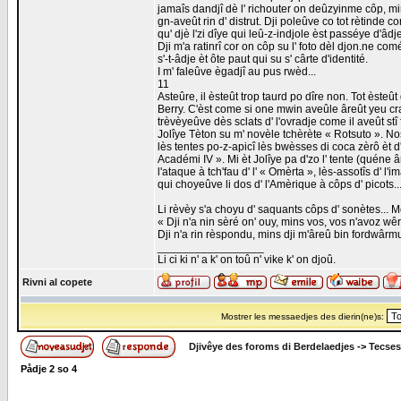
jamaîs dandjî dè l' richouter on deûzyinme côp, mins
gn-aveût rin d' distrut. Dji poleûve co tot rètinde 
qu' djè l'zi dîye qui leû-z-indjole èst passéye d'âdje
Dji m'a ratinrî cor on côp su l' foto dèl djon.ne co
s'-t-âdje èt ôte paut qui su s' cârte d'identité.
I m' faleûve ègadjî au pus rwèd...
11
Asteûre, il èsteût trop taurd po dîre non. Tot èsteû
Berry. C'èst come si one mwin aveûle âreût yeu cra
trèvèyeûve dès sclats d' l'ovradje come il aveût stî 
Jolîye Tèton su m' novèle tchèrète « Rotsuto ». Nos
lès tentes po-z-apicî lès bwèsses di coca zèrô èt d
Académi IV ». Mi èt Jolîye pa d'zo l' tente (quéne â
l'ataque à tch'fau d' l' « Omèrta », lès-assotîs d' 
qui choyeûve li dos d' l'Amèrique à côps d' picots..
Li rèvèy s'a choyu d' saquants côps d' sonètes... M
« Dji n'a nin sèré on' ouy, mins vos, vos n'avoz wêre t
Dji n'a rin rèspondu, mins dji m'âreû bin fordwârmu,
_________________
Li ci ki n' a k' on toû n' vike k' on djoû.
Rivni al copete
Mostrer les messaedjes des dierin(ne)s:
Djivêye des foroms di Berdelaedjes
->
Tecses
Pådje
2
so
4