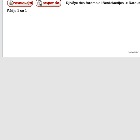
Djivêye des foroms di Berdelaedjes
->
Ratour
Pådje
1
so
1
Powered