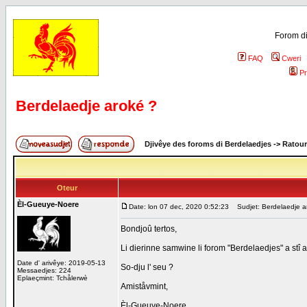
Forom di
FAQ
Cweri
Pr
Berdelaedje aroké ?
Djivêye des foroms di Berdelaedjes
->
Ratour
Oteur
Èl-Gueuye-Noere
Date: lon 07 dec, 2020 0:52:23
Sudjet: Berdelaedje a
Bondjoû tertos,
Li dierinne samwine li forom "Berdelaedjes" a stî a
Date d' arivêye: 2019-05-13
So-dju l' seu ?
Messaedjes: 224
Eplaeçmint: Tchålerwè
Amiståvmint,
Èl-Gueuye-Noere