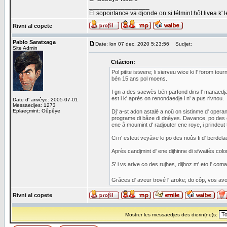
_________________
El sopoirtance va djonde on si télmint hôt livea k' 
Rivni al copete
Pablo Saratxaga
Date: lon 07 dec, 2020 5:23:56
Sudjet:
Site Admin
Citåcion:
Pol pitite istwere; li sierveu wice ki l' forom to
bén 15 ans pol moens.
I gn a des sacwès bén parfond dins l' manaedja
est i k' après on renondaedje i n' a pus rivnou.
Date d' arivêye: 2005-07-01
Messaedjes: 1273
Eplaeçmint: Oûpêye
Dj' a-st adon astalé a noû on sistinme d' oper
programe di båze di dnêyes. Davance, po des co
ene å moumint d' radjouter ene roye, i prindeut t
Ci n' esteut veyåve ki po des noûs fi d' berdel
Après candjmint d' ene dijhinne di sfwaitès col
S' i vs arive co des rujhes, dijhoz m' eto l' co
Gråces d' aveur trové l' aroke; do côp, vos av
Rivni al copete
Mostrer les messaedjes des dierin(ne)s: