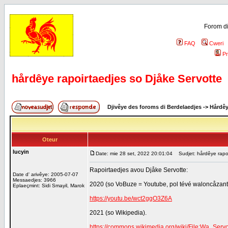
Forom di
FAQ
Cweri
Pr
hårdêye rapoirtaedjes so Djåke Servotte
Djivêye des foroms di Berdelaedjes
->
Hårdê
Oteur
lucyin
Date: mie 28 set, 2022 20:01:04
Sudjet: hårdêye rapoi
Rapoirtaedjes avou Djåke Servotte:
Date d' arivêye: 2005-07-07
Messaedjes: 3966
2020 (so VoBuze = Youtube, pol tévé waloncåzan
Eplaeçmint: Sidi Smayil, Marok
https://youtu.be/wct2ggO3Z6A
2021 (so Wikipedia).
https://commons.wikimedia.org/wiki/File:Wa_