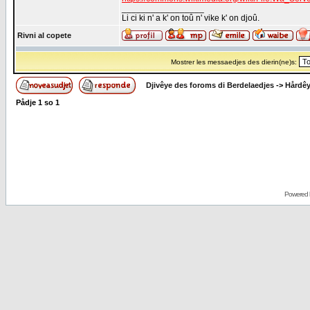
_________________
Li ci ki n' a k' on toû n' vike k' on djoû.
Rivni al copete
Mostrer les messaedjes des dierin(ne)s:
Djivêye des foroms di Berdelaedjes
->
Hårdê
Pådje
1
so
1
Powered