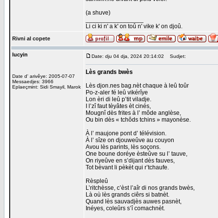
(a shuve)
_________________
Li ci ki n' a k' on toû n' vike k' on djoû.
Rivni al copete
lucyin
Date: dju 04 dja, 2024 20:14:02
Sudjet:
Lès grands bwès
Date d' arivêye: 2005-07-07
Messaedjes: 3966
Lès djon.nes bag.nèt chaque à leû toûr
Eplaeçmint: Sidi Smayil, Marok
Po-z-aler fé leû vikérîye
Lon èri di leû p’tit viladje.
I l’zî faut tèyâtes èt cinés,
Mougnî dès frites à l’ môde anglèse,
Ou bin dès « tchôds tchins » mayonèse.
À l’ maujone pont d’ télévision.
À l’ sîze on djouweûve au couyon
Avou lès parints, lès soçons.
One boune doréye èsteûve su l’ tauve,
On riyeûve en s’dijant dès fauves,
Tot bèvant li pèkèt qui r’tchaufe.
Rèspleû
L’ritchèsse, c’èst l’aîr di nos grands bwès,
Là où lès grands ciêrs si batnèt.
Quand lès sauvadjès auwes pasnèt,
Inéyes, coleûrs s’î comachnèt.