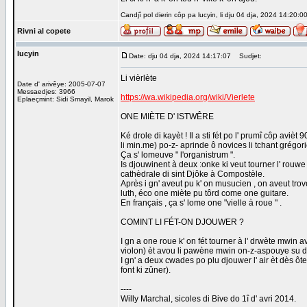
Candjî pol dierin côp pa lucyin, li dju 04 dja, 2024 14:20:0
Rivni al copete
lucyin
Date: dju 04 dja, 2024 14:17:07
Sudjet:
Li vièrlète
Date d' arivêye: 2005-07-07
Messaedjes: 3966
https://wa.wikipedia.org/wiki/Vierlete
Eplaeçmint: Sidi Smayil, Marok
ONE MIÈTE D' ISTWÊRE
Ké drole di kayèt ! Il a sti fét po l' prumî côp aviè
li min.me) po-z- aprinde ô novices li tchant grégor
Ça s' lomeuve " l'organistrum ".
Is djouwinent à deux :onke ki veut tourner l' rouwe 
cathèdrale di sint Djôke à Compostèle.
Après i gn' aveut pu k' on musucien , on aveut trové
luth, éco one miète pu tôrd come one guitare.
En français , ça s' lome one "vielle à roue " .
COMINT LI FÉT-ON DJOUWER ?
I gn a one roue k' on fét tourner à l' drwète mwin 
violon) èt avou li pawène mwin on-z-aspouye su dès 
I gn' a deux cwades po plu djouwer l' air èt dès ôte
font ki zûner).
----
Willy Marchal, sicoles di Bive do 1î d' avri 2014.