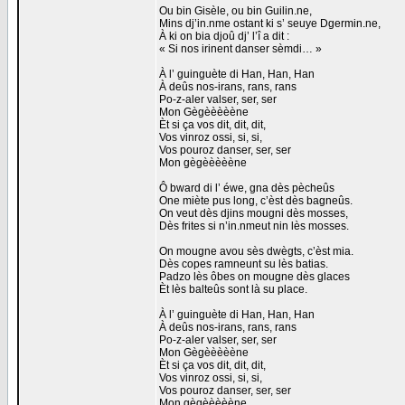
Ou bin Gisèle, ou bin Guilin.ne,
Mins dj’in.nme ostant ki s’ seuye Dgermin.ne,
À ki on bia djoû dj’ l’î a dit :
« Si nos irinent danser sèmdi… »
À l’ guinguète di Han, Han, Han
À deûs nos-irans, rans, rans
Po-z-aler valser, ser, ser
Mon Gègèèèèène
Èt si ça vos dit, dit, dit,
Vos vinroz ossi, si, si,
Vos pouroz danser, ser, ser
Mon gègèèèèène
Ô bward di l’ éwe, gna dès pècheûs
One miète pus long, c’èst dès bagneûs.
On veut dès djins mougni dès mosses,
Dès frites si n’in.nmeut nin lès mosses.
On mougne avou sès dwègts, c’èst mia.
Dès copes ramneunt su lès batias.
Padzo lès ôbes on mougne dès glaces
Èt lès balteûs sont là su place.
À l’ guinguète di Han, Han, Han
À deûs nos-irans, rans, rans
Po-z-aler valser, ser, ser
Mon Gègèèèèène
Èt si ça vos dit, dit, dit,
Vos vinroz ossi, si, si,
Vos pouroz danser, ser, ser
Mon gègèèèèène