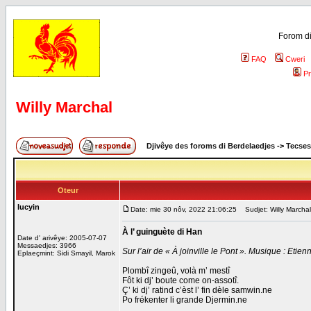
Forom di
FAQ
Cweri
Pr
Willy Marchal
Djivêye des foroms di Berdelaedjes
->
Tecses
Oteur
lucyin
Date: mie 30 nôv, 2022 21:06:25
Sudjet: Willy Marchal
À l’ guinguète di Han
Date d' arivêye: 2005-07-07
Messaedjes: 3966
Sur l’air de « À joinville le Pont ». Musique : Etie
Eplaeçmint: Sidi Smayil, Marok
Plombî zingeû, volà m’ mestî
Fôt ki dj’ boute come on-assotî.
Ç’ ki dj’ ratind c’èst l’ fin dèle samwin.ne
Po frékenter li grande Djermin.ne