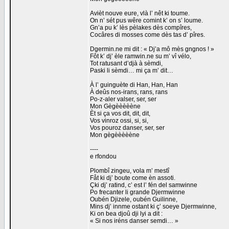
Avièt nouve eure, vlà l’ nêt ki toume.
On n’ sét pus wêre comint k’ on s’ loume.
Gn’a pu k’ lès pèlakes dès compîres,
Cocâres di mosses come dès tas d’ pîres.
Dgermin.ne mi dit : « Dj’a mô mès gngnos ! »
Fôt k’ dj’ èle ramwin.ne su m’ vî vélo,
Tot ratusant d’djà à sèmdi,
Paski li sèmdi… mi ça m’ dit…
À l’ guinguète di Han, Han, Han
À deûs nos-irans, rans, rans
Po-z-aler valser, ser, ser
Mon Gègèèèèène
Èt si ça vos dit, dit, dit,
Vos vinroz ossi, si, si,
Vos pouroz danser, ser, ser
Mon gègèèèèène
----
e rfondou
Plombî zingeu, vola m’ mestî
Fåt ki dj’ boute come èn assoti.
Çki dj’ ratind, c’ est l’ fén del samwinne
Po frecanter li grande Djermwinne
Oubén Djizele, oubén Guilinne,
Mins dj’ innme ostant ki ç’ soeye Djermwinne,
Ki on bea djoû dji lyi a dit :
« Si nos iréns danser semdi… »