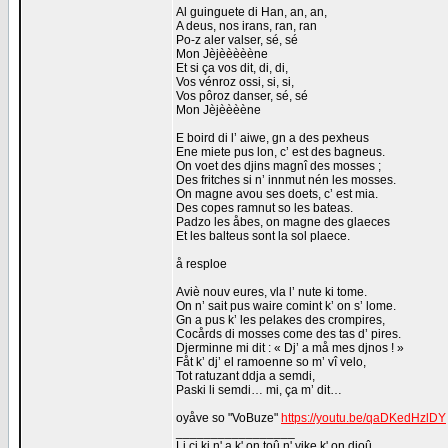
Al guinguete di Han, an, an,
A deus, nos irans, ran, ran
Po-z aler valser, sé, sé
Mon Jèjèèèèène
Et si ça vos dit, di, di,
Vos vénroz ossi, si, si,
Vos pôroz danser, sé, sé
Mon Jèjèèèène
E boird di l’ aiwe, gn a des pexheus
Ene miete pus lon, c’ est des bagneus.
On voet des djins magnî des mosses ;
Des fritches si n’ innmut nén les mosses.
On magne avou ses doets, c’ est mia.
Des copes ramnut so les bateas.
Padzo les åbes, on magne des glaeces
Et les balteus sont la sol plaece.
å resploe
Aviè nouv eures, vla l’ nute ki tome.
On n’ sait pus waire comint k’ on s’ lome.
Gn a pus k’ les pelakes des crompires,
Cocårds di mosses come des tas d’ pires.
Djerminne mi dit : « Dj’ a må mes djnos ! »
Fåt k’ dj’ el ramoenne so m’ vî velo,
Tot ratuzant ddja a semdi,
Paski li semdi… mi, ça m’ dit…
oyåve so "VoBuze"
https://youtu.be/qaDKedHzlDY
_________________
Li ci ki n' a k' on toû n' vike k' on djoû.