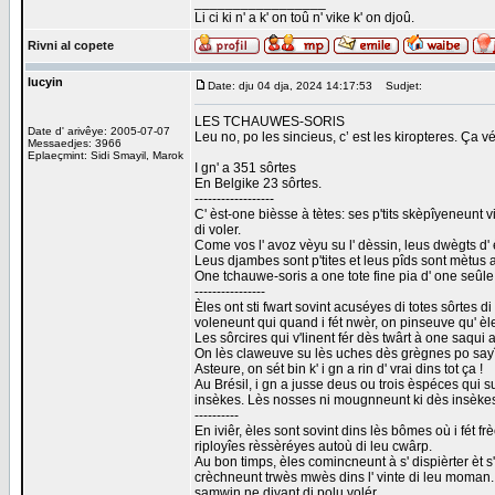
_________________
Li ci ki n' a k' on toû n' vike k' on djoû.
Rivni al copete
lucyin
Date: dju 04 dja, 2024 14:17:53
Sudjet:
LES TCHAUWES-SORlS
Date d' arivêye: 2005-07-07
Leu no, po les sincieus, c’ est les kiropteres. Ça v
Messaedjes: 3966
Eplaeçmint: Sidi Smayil, Marok
I gn' a 351 sôrtes
En Belgike 23 sôrtes.
------------------
C' èst-one bièsse à tètes: ses p'tits skèpîyeneunt vi
di voler.
Come vos l' avoz vèyu su l' dèssin, leus dwègts d' è
Leus djambes sont p'tites et leus pîds sont mètus 
One tchauwe-soris a one tote fine pia d' one seûle pî
----------------
Èles ont sti fwart sovint acuséyes di totes sôrtes d
voleneunt qui quand i fét nwèr, on pinseuve qu' èl
Les sôrcires qui v'linent fér dès twârt à one saqui
On lès claweuve su lès uches dès grègnes po sayî d
Asteure, on sét bin k' i gn a rin d' vrai dins tot ça !
Au Brésil, i gn a jusse deus ou trois èspéces qui 
insèkes. Lès nosses ni mougnneunt ki dès insèkes 
----------
En iviêr, èles sont sovint dins lès bômes où i fét 
riployîes rèssèréyes autoù di leu cwârp.
Au bon timps, èles comincneunt à s' dispièrter èt s'
crèchneunt trwès mwès dins l' vinte di leu moman. On
samwin.ne divant di polu volér.