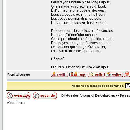
Leûs tayons boutin.n dès longs djoûs,
One salade aus crètons au d’ bout,
Èt l’ dimègne one poye èt dès-oûs.
Leûs salades crèchin.n dins l’ corti,
Lès poyes ponin.n dins leû poli,
L’ blanc pwin cujeûve dins l’ vî forni.
Dès poumes, dès biokes èt dès cèréjes,
Nin dandjî d’ènn’aler acheter,
Gn-a qui l’ chaule à mète po lès coûde !
Dès poyes, one gade èt trwès bèdots,
On couchèt qui mougneûve did tot,
I n’ divin.n on franc à person.ne.
Rèspleû
_________________
Li ci ki n' a k' on toû n' vike k' on djoû.
Rivni al copete
Mostrer les messaedjes des dierin(ne)s:
Djivêye des foroms di Berdelaedjes
->
Tecses
Pådje
1
so
1