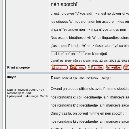
nén spotchî
c’ est no dvwe
r
*
d'
vos aidî => c’ est no dvwe
r
di
vo
les oû
ss
es *
n'
mousront nén foû asteure => les oû
si ça
n'
*
vs
anoye nén => si ça
n'
vos
anoye nén
Nos estans binåjhes di vir *
k’
les lingaedjes coinre
ç'astot pou l’ tiradje
*n’
nin z-èsse cabroûyè ca bin q
_________________
Li ci ki n' a k' on toû n' vike k' on djoû.
Candjî pol dierin côp pa lucyin, li dju 22 djn, 2023 21:50:3
Rivni al copete
lucyin
Date: sem 03 djn, 2023 22:43:47
Sudjet:
Cwand gn a deus ptits mots avou l' minme sipotc
Date d' arivêye: 2005-07-07
Messaedjes: 3966
Eplaeçmint: Sidi Smayil, Marok
nos rcrindans k(i) c(i) decidaedje la ni manceye 
nos rcrindans
k' ci
decidaedje la ni manceye sacw
Dins ç' cas la, on pôreut minme èn nén spotchî:
nos rcrindans
ki ci
decidaedje la ni manceye sac