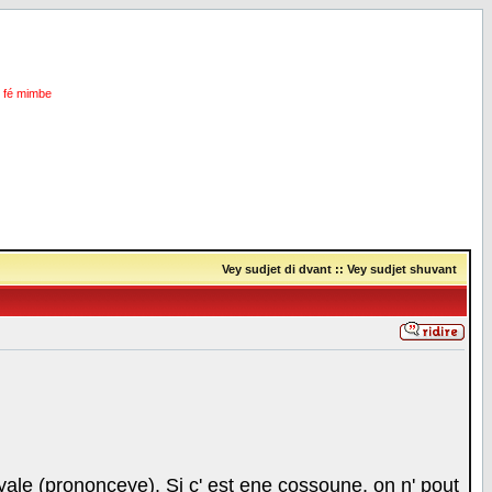
i fé mimbe
Vey sudjet di dvant
::
Vey sudjet shuvant
 voyale (prononceye). Si c' est ene cossoune, on n' pout