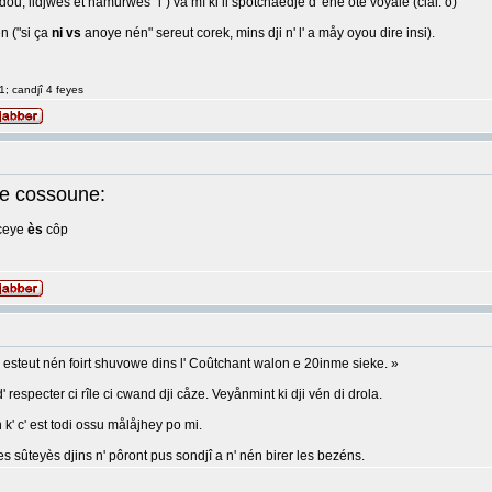
ou, lidjwès et namurwès "i") va mî ki li spotchaedje d' ene ôte voyale (cial: o)
 ("si ça
ni vs
anoye nén" sereut corek, mins dji n' l' a måy oyou dire insi).
1; candjî 4 feyes
e cossoune:
rceye
ès
côp
n' esteut nén foirt shuvowe dins l' Coûtchant walon e 20inme sieke. »
î d' respecter ci rîle ci cwand dji cåze. Veyånmint ki dji vén di drola.
 k' c' est todi ossu målåjhey po mi.
les sûteyès djins n' pôront pus sondjî a n' nén birer les bezéns.