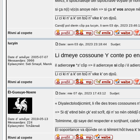
MINS, li spotchaedje del sipotchåve voyale (e rfond
si ça n(i) v(o)s anoye nén => si ça
n' vos
anoye nén
_________________
Li ci ki n' a k' on toû n' vike k' on djoû.
Candjî pol dierin côp pa lucyin, li sem 03 djn, 2023 23:46:1
Rivni al copete
lucyin
Date: sem 03 djn, 2023 23:18:44
Sudjet:
Li dmeye cossoune Y conte po en
Date d' arivêye: 2005-07-07
Messaedjes: 3966
Eplaeçmint: Sidi Smayil, Marok
il adierce
ye
*
s'
côp => il adierceye
si
côp / il adie
_________________
Li ci ki n' a k' on toû n' vike k' on djoû.
Rivni al copete
Èl-Gueuye-Noere
Date: mie 07 djn, 2023 17:43:12
Sudjet:
« Diyalectolodjicmint, li rîle des troes cossounes 
=> Si dj' etind bén çk' est scrît, dji n' so nén oblidj
Date d' arivêye: 2019-05-13
Tolminme, dji saye del respecter e scrijhant, cabén
Messaedjes: 224
_________________
Eplaeçmint: Tchålerwè
El sopoirtance va djonde on si télmint hôt livea k' 
Rivni al copete