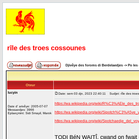
rîle des troes cossounes
Djivêye des foroms di Berdelaedjes
->
Po les
Oteur
lucyin
Date: sem 03 djn, 2023 22:40:11
Sudjet: rîle des troe
https://wa.wikipedia.org/wiki/R%C3%AEle_des_t
Date d' arivêye: 2005-07-07
Messaedjes: 3966
https://wa.wikipedia.org/wiki/Sipotch%C3%A5ve_
Eplaeçmint: Sidi Smayil, Marok
https://wa.wikipedia.org/wiki/Spotchaedje_d
TODI BéN WAITÎ, cwand on fwait 