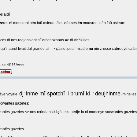
s aidî
ss
es
ni
mousront nén foû asteure / les oû
ss
es
èn
mousront nén foû asteure
ces di nos redjons ont stî erconoxhous => di vir *
ki
les
u‘il aurot fwaît dul grande aîr => ç'astot pou l’ tiradje
nu
nin z-èsse cabroûyè ca bin 
8; candjî 14 feyes
dj' inme mî spotchî li prumî ki l' deujhinme
håve voyale,
(mins les
sacwantès gazetes:
antès gazetes <> nos rcrindans
ki ç’
decidaedje la ni manceye sacwantès gazetes
wantès gazetes