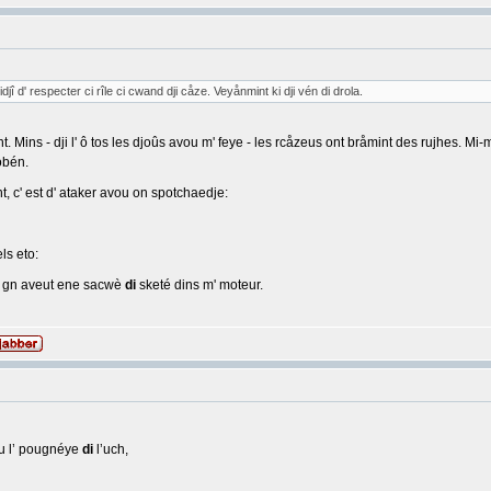
lidjî d' respecter ci rîle ci cwand dji cåze. Veyånmint ki dji vén di drola.
t. Mins - dji l' ô tos les djoûs avou m' feye - les rcåzeus ont bråmint des rujhes. Mi-
obén.
nt, c' est d' ataker avou on spotchaedje:
ls eto:
 I gn aveut ene sacwè
di
sketé dins m' moteur.
su l’ pougnéye
di
l’uch,