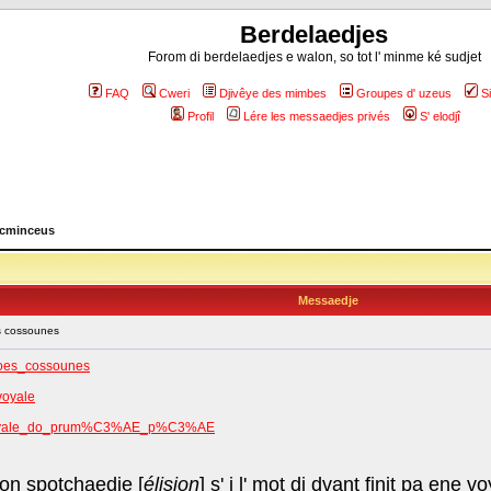
Berdelaedjes
Forom di berdelaedjes e walon, so tot l' minme ké sudjet
FAQ
Cweri
Djivêye des mimbes
Groupes d' uzeus
S
Profil
Lére les messaedjes privés
S' elodjî
 cminceus
Messaedje
s cossounes
roes_cossounes
voyale
el_voyale_do_prum%C3%AE_p%C3%AE
on spotchaedje [
élision
] s' i l' mot di dvant finit pa ene