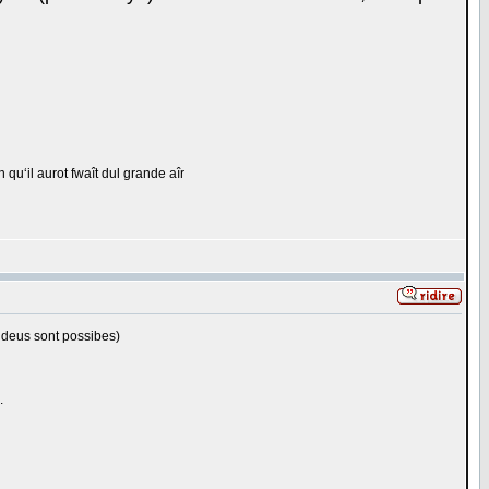
qu‘il aurot fwaît dul grande aîr
 deus sont possibes)
.