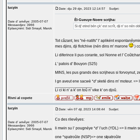
lucyin
Date: dju 29 djn, 2023 12:14:57
Sudjet:
Èl-Gueuye-Noere scrijha:
Date d' arivêye: 2005-07-07
Messaedjes: 3966
Si dj' etind bén çk' est scrît, dji n' so nén ob
Eplaeçmint: Sidi Smayil, Marok
Tot cåzant, les "né-natifs" l' apliként espontanêymin
mes djins, dji flotchive (nén dins m' marone
) c
Li diferince li pus corante, sol Nonne et l' Coûtcha
L'
patois d' Bouyon (S25)
MINS, les pus grands des scrijheus si forvoynut, ze
I gn aveut ene sacwè *
d' sk
eté dins m' moteur. =>
_________________
Li ci ki n' a k' on toû n' vike k' on djoû.
Rivni al copete
lucyin
Date: vén 07 djl, 2023 14:08:44
Sudjet:
Co des rilevêyes:
Date d' arivêye: 2005-07-07
Messaedjes: 3966
li mwin su l’ pougnéye *
d’
l’uch (YDL) => li mwin 
Eplaeçmint: Sidi Smayil, Marok
one *spatroûle (NSP)=> one s
i
patroûle