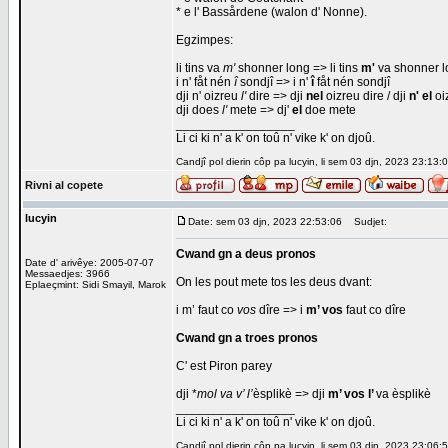
* e l' Bassårdene (walon d' Nonne).
Egzimpes:
li tins va
m'
shonner long => li tins
m'
va shonner l
i n' fåt nén
î
sondjî => i n'
î
fåt nén sondjî
dji n' oizreu
l'
dire => dji
nel
oizreu dire / dji
n' el
oi
dji does
l'
mete => dj'
el
doe mete
_________________
Li ci ki n' a k' on toû n' vike k' on djoû.
Candjî pol dierin côp pa lucyin, li sem 03 djn, 2023 23:13:0
Rivni al copete
lucyin
Date: sem 03 djn, 2023 22:53:06
Sudjet:
Cwand gn a deus pronos
Date d' arivêye: 2005-07-07
Messaedjes: 3966
On les pout mete tos les deus dvant:
Eplaeçmint: Sidi Smayil, Marok
i m’ faut co
vos
dîre => i
m’ vos
faut co dîre
Cwand gn a troes pronos
C' est Piron parey
dji *
mol va v’ l’
èsplikè => dji
m’ vos l’
va èsplikè
_________________
Li ci ki n' a k' on toû n' vike k' on djoû.
Candjî pol dierin côp pa lucyin, li sem 03 djn, 2023 23:06:5