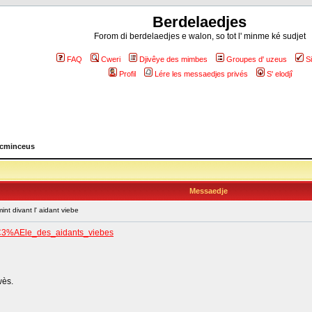
Berdelaedjes
Forom di berdelaedjes e walon, so tot l' minme ké sudjet
FAQ
Cweri
Djivêye des mimbes
Groupes d' uzeus
S
Profil
Lére les messaedjes privés
S' elodjî
 cminceus
Messaedje
t divant l' aidant viebe
r%C3%AEle_des_aidants_viebes
wès.