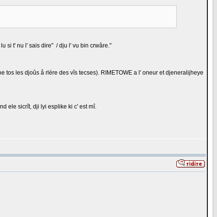
i t' nu l' sais dire" / dju l' vu bin crwâre."
tos les djoûs å rlére des vîs tecses). RIMETOWE a l' oneur et djeneralijheye
ele sicrît, dji lyi esplike ki c' est mî.