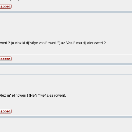
 cweri ? (= vloz ki dj' våye vos l' cweri ?) =>
Vos l'
vou dj' aler cweri ?
 Alez
m' el
ricweri ! (NéN *
mel
alez rcweri).