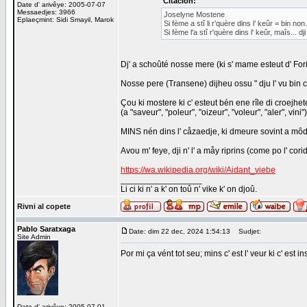
Citåcion:
Date d' arivêye: 2005-07-07
Messaedjes: 3966
Joselyne Mostene
Eplaeçmint: Sidi Smayil, Marok
Si fème a stî li r’quère dins l’ keûr = bin non.
Si fème l'a stî r'quère dins l' keûr, maîs... dji
Dj' a schoûté nosse mere (ki s' mame esteut d' Forire)
Nosse pere (Transene) dijheu ossu " dju l' vu bin 
Çou ki mostere ki c' esteut bén ene rîle di croej
(a "saveur", "poleur", "oizeur", "voleur", "aler", 
MINS nén dins l' cåzaedje, ki dmeure sovint a môde
Avou m' feye, dji n' l' a måy riprins (come po l' corid
https://wa.wikipedia.org/wiki/Aidant_viebe
_________________
Li ci ki n' a k' on toû n' vike k' on djoû.
Rivni al copete
Pablo Saratxaga
Date: dim 22 dec, 2024 1:54:13
Sudjet:
Site Admin
Por mi ça vént tot seu; mins c' est l' veur ki c' est in
Date d' arivêye: 2005-07-01