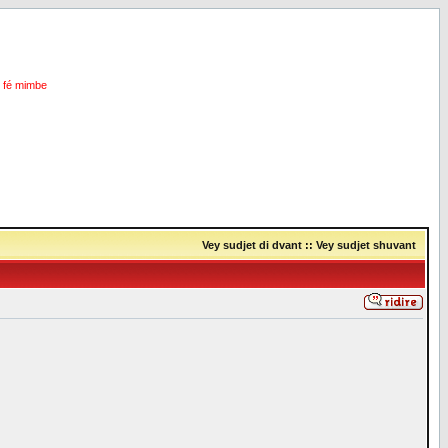
i fé mimbe
Vey sudjet di dvant
::
Vey sudjet shuvant