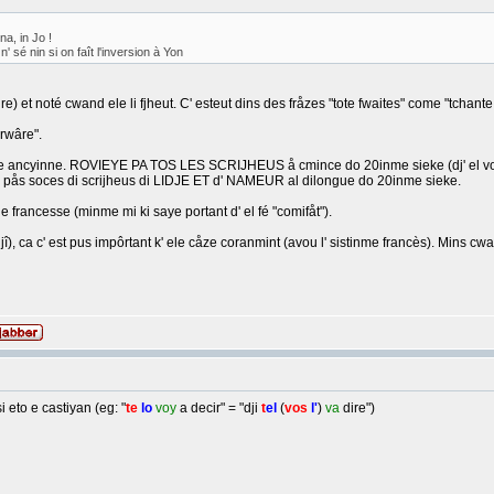
na, in Jo !
 n' sé nin si on faît l'inversion à Yon
 et noté cwand ele li fjheut. C' esteut dins des fråzes "tote fwaites" come "tchante lu s
crwâre".
hete ancyinne. ROVIEYE PA TOS LES SCRIJHEUS å cmince do 20inme sieke (dj' el voe 
vini") pås soces di scrijheus di LIDJE ET d' NAMEUR al dilongue do 20inme sieke.
 francesse (minme mi ki saye portant d' el fé "comifåt").
jî), ca c' est pus impôrtant k' ele cåze coranmint (avou l' sistinme francès). Mins cwand 
si eto e castiyan (eg: "
te
lo
voy
a decir" = "dji
t
el
(
vos
l'
)
va
dire")