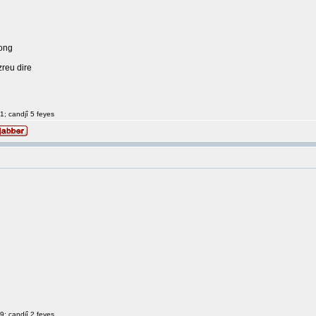
ong
zreu dire
1; candjî 5 feyes
9; candjî 2 feyes