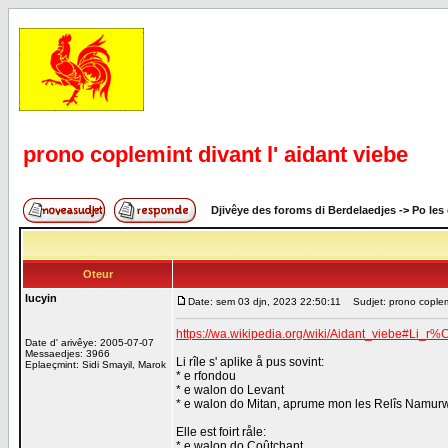
prono coplemint divant l' aidant viebe
Djivêye des foroms di Berdelaedjes
->
Po les
Oteur
lucyin
Date: sem 03 djn, 2023 22:50:11
Sudjet: prono coplemin
https://wa.wikipedia.org/wiki/Aidant_viebe#Li_
Date d' arivêye: 2005-07-07
Messaedjes: 3966
Li rîle s' aplike å pus sovint:
Eplaeçmint: Sidi Smayil, Marok
* e rfondou
* e walon do Levant
* e walon do Mitan, aprume mon les Relîs Namur
Elle est foirt råle:
* e walon do Coûtchant