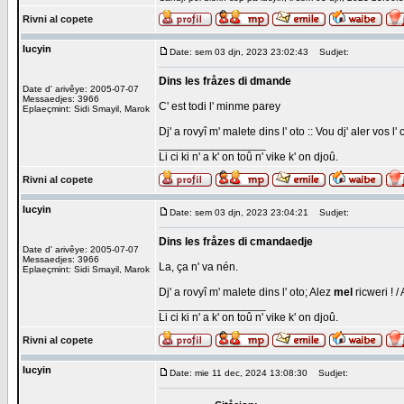
Rivni al copete
lucyin
Date: sem 03 djn, 2023 23:02:43
Sudjet:
Dins les fråzes di dmande
Date d' arivêye: 2005-07-07
Messaedjes: 3966
C' est todi l' minme parey
Eplaeçmint: Sidi Smayil, Marok
Dj' a rovyî m' malete dins l' oto :: Vou dj' aler vos l'
_________________
Li ci ki n' a k' on toû n' vike k' on djoû.
Rivni al copete
lucyin
Date: sem 03 djn, 2023 23:04:21
Sudjet:
Dins les fråzes di cmandaedje
Date d' arivêye: 2005-07-07
Messaedjes: 3966
La, ça n' va nén.
Eplaeçmint: Sidi Smayil, Marok
Dj' a rovyî m' malete dins l' oto; Alez
mel
ricweri ! /
_________________
Li ci ki n' a k' on toû n' vike k' on djoû.
Rivni al copete
lucyin
Date: mie 11 dec, 2024 13:08:30
Sudjet: