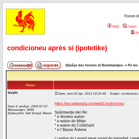
Forom di
FAQ
Cweri
Pr
condicioneu après si (ipotetike)
Djivêye des foroms di Berdelaedjes
->
Po les
Oteur
lucyin
Date: sem 03 djn, 2023 23:25:48
Sudjet: condicioneu a
https://wa.wikipedia.org/wiki/Condicioneu
Date d' arivêye: 2005-07-07
Messaedjes: 3966
Spårdaedje del rîle:
Eplaeçmint: Sidi Smayil, Marok
* e rfondou walon
* e walon do Mitan
* e walon do Coûtchant
* e l' Basse Årdene
Li walon do Levant sieve sovint èn imparfait, come