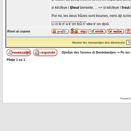
si kécfeye i
fjheut
berwete, ... => si kécfeye i
freut
Por mi, les deus fråzes sont bounes, mins dji scrire
_________________
Li ci ki n' a k' on toû n' vike k' on djoû.
Rivni al copete
Mostrer les messaedjes des dierin(ne)s:
Djivêye des foroms di Berdelaedjes
->
Po les
Pådje
1
so
1
Powered